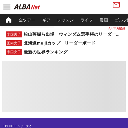
全ツアー
ギア
レッスン
ライフ
漫画
ゴルフ
メルマガ登録
松山英樹ら出場 ウィンダム選手権のリーダーボード
米国男子
北海道meijiカップ リーダーボード
国内女子
最新の世界ランキング
米国女子
LIV GOLFシリーズ