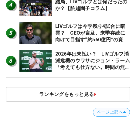
結局、LIVゴルフとは何だったの
4
か？【舩越園子コラム】
LIVゴルフは今季残り4試合に暗
5
雲？ CEOが言及、来季存続に
向けて目指す“約560億円”の資金
調達
2026年は未払い？ LIVゴルフ消
6
滅危機のウワサにジョン・ラーム
「考えても仕方ない。時間の無
駄」
ランキングをもっと見る
ページ上部へ