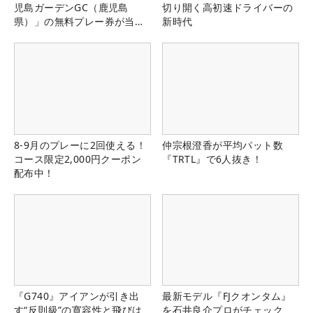
児島ガーデンGC（鹿児島
切り開く高初速ドライバーの
県）」の無料プレー券が当た
新時代
る！！
8-9月のプレーに2回使える！
仲宗根澄香が平均パット数
コース限定2,000円クーポン
『TRTL』で6人抜き！
配布中！
『G740』アイアンが引き出
最新モデル『FJクオンタム』
す“反則級”の寛容性と飛びは
を石井良介プロがチェック