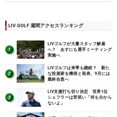
LIV GOLF 週間アクセスランキング
LIVゴルフが大量スタッフ解雇
1
へ？ あすにも選手ミーティング
実施へ
LIVゴルフは来季も継続？ 新た
2
な投資家を獲得と発表、9月には
最終合意へ
LIV支援打ち切り決定 世界1位
3
シェフラーは苦笑い「何も分から
ないよ」