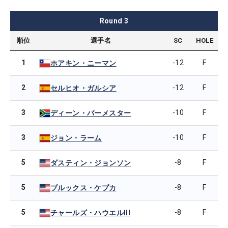
Round
3
順位
選手名
SC
HOLE
1
-12
F
ホアキン・ニーマン
2
-12
F
セルヒオ・ガルシア
3
-10
F
ディーン・バーメスター
3
-10
F
ジョン・ラーム
5
-8
F
ダスティン・ジョンソン
5
-8
F
ブルックス・ケプカ
5
-8
F
チャールズ・ハウエルIII