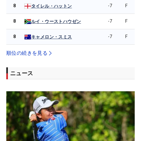
8
-7
F
タイレル・ハットン
8
-7
F
ルイ・ウーストハウゼン
8
-7
F
キャメロン・スミス
順位の続きを見る
ニュース