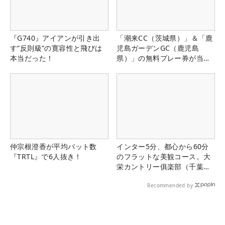
『G740』アイアンが引き出
「潮来CC（茨城県）」＆「鹿
す“反則級”の寛容性と飛びは
児島ガーデンGC（鹿児島
本当だった！
県）」の無料プレー券が当た
る！！
仲宗根澄香が平均パット数
インター5分、都心から60分
『TRTL』で6人抜き！
のフラットな美観コース。大
栄カントリー俱楽部（千葉
県）
Recommended by