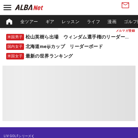
全ツアー
ギア
レッスン
ライフ
漫画
ゴルフ
メルマガ登録
松山英樹ら出場 ウィンダム選手権のリーダーボード
米国男子
北海道meijiカップ リーダーボード
国内女子
最新の世界ランキング
米国女子
LIV GOLFシリーズ