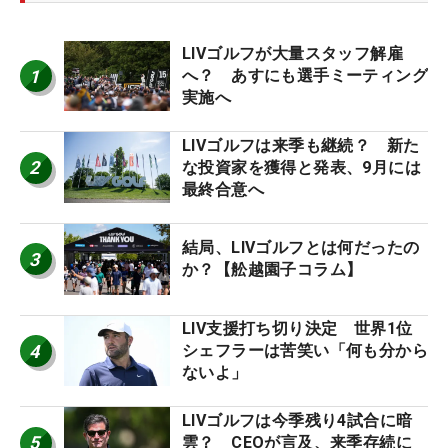
LIVゴルフが大量スタッフ解雇
1
へ？ あすにも選手ミーティング
実施へ
LIVゴルフは来季も継続？ 新た
2
な投資家を獲得と発表、9月には
最終合意へ
結局、LIVゴルフとは何だったの
3
か？【舩越園子コラム】
LIV支援打ち切り決定 世界1位
4
シェフラーは苦笑い「何も分から
ないよ」
LIVゴルフは今季残り4試合に暗
5
雲？ CEOが言及、来季存続に