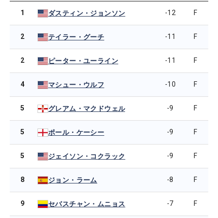
1
-12
F
ダスティン・ジョンソン
2
-11
F
テイラー・グーチ
2
-11
F
ピーター・ユーライン
4
-10
F
マシュー・ウルフ
5
-9
F
グレアム・マクドウェル
5
-9
F
ポール・ケーシー
5
-9
F
ジェイソン・コクラック
8
-8
F
ジョン・ラーム
9
-7
F
セバスチャン・ムニョス