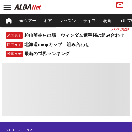
全ツアー
ギア
レッスン
ライフ
漫画
ゴルフ
メルマガ登録
松山英樹ら出場 ウィンダム選手権の組み合わせ
米国男子
北海道meijiカップ 組み合わせ
国内女子
最新の世界ランキング
米国女子
LIV GOLFシリーズ