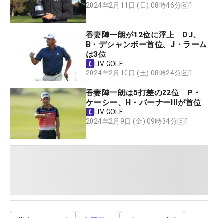
1
2024年2月11日 (日) 08時46分
香妻陣一朗が12位に浮上 DJ、
B・デシャンボー首位、J・ラーム
は3位
LIV GOLF
1
2024年2月10日 (土) 08時24分
香妻陣一朗は5打差の22位 P・
ケーシー、H・バーナーIIIが首位
LIV GOLF
1
2024年2月9日 (金) 09時34分