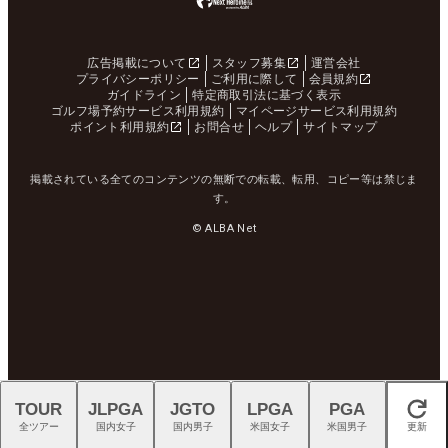
広告掲載について
スタッフ募集
運営会社
プライバシーポリシー
ご利用に際して
会員規約
ガイドライン
特定商取引法に基づく表示
ゴルフ場予約サービス利用規約
マイページサービス利用規約
ポイント利用規約
お問合せ
ヘルプ
サイトマップ
掲載されている全てのコンテンツの無断での転載、転用、コピー等は禁じま
す。
© ALBA Net
TOUR
JLPGA
JGTO
LPGA
PGA
閉じる
全ツアー
国内女子
国内男子
米国女子
米国男子
更新