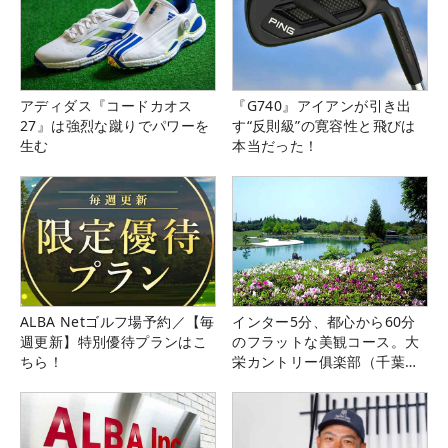
アディダス『コードカオス
『G740』アイアンが引き出
27』は強烈な蹴りでパワーを
す“反則級”の寛容性と飛びは
生む
本当だった！
ALBA Netゴルフ場予約／【毎
インター5分、都心から60分
週更新】特別優待プランはこ
のフラットな美観コース。大
ちら！
栄カントリー俱楽部（千葉
県）