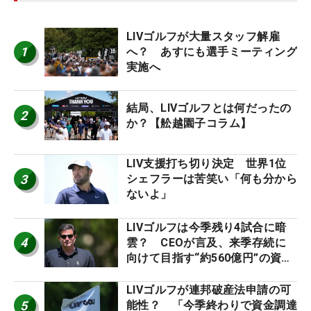
LIVゴルフが大量スタッフ解雇
1
へ？ あすにも選手ミーティング
実施へ
結局、LIVゴルフとは何だったの
2
か？【舩越園子コラム】
LIV支援打ち切り決定 世界1位
3
シェフラーは苦笑い「何も分から
ないよ」
LIVゴルフは今季残り4試合に暗
4
雲？ CEOが言及、来季存続に
向けて目指す“約560億円”の資金
調達
LIVゴルフが連邦破産法申請の可
5
能性？ 「今季終わりで資金調達