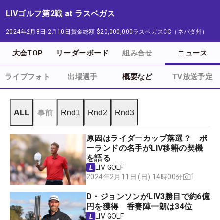
LIVゴルフ第2戦 at ラスベガス
2024年2月8日-2月10日
賞金総額
$20,000,000
ラスベガスCC（ネバダ州）
大会TOP
リーダーボード
組み合せ
ニュース
ライブフォト
出場選手
概要など
TV放送予定
ALL
事前
Rnd1
Rnd2
Rnd3
原因はライダーカップ落選？ ポ
ーランドの名手がLIV移籍の契機
を語る
LIV GOLF
1
2024年2月11日 (日) 14時00分
D・ジョンソンがLIV3勝目で約6億
円を獲得 香妻陣一朗は34位
LIV GOLF