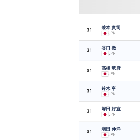
兼本 貴司
31
JPN
谷口 徹
31
JPN
髙橋 竜彦
31
JPN
鈴木 亨
31
JPN
塚田 好宣
31
JPN
増田 伸洋
31
JPN