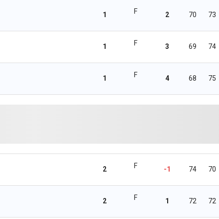
F
1
2
70
73
F
1
3
69
74
F
1
4
68
75
F
2
-1
74
70
F
2
1
72
72