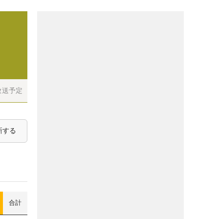
放送予定
新する
合計