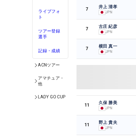
井上 清孝
7
ライブフォ
JPN
ト
古庄 紀彦
7
ツアー登録
JPN
選手
横田 真一
7
記録・成績
JPN
ACNツアー
アマチュア・
他
LADY GO CUP
久保 勝美
11
JPN
野上 貴夫
11
JPN