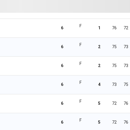
F
6
1
76
72
F
6
2
75
73
F
6
2
75
73
F
6
4
73
75
F
6
5
72
76
F
6
5
72
76