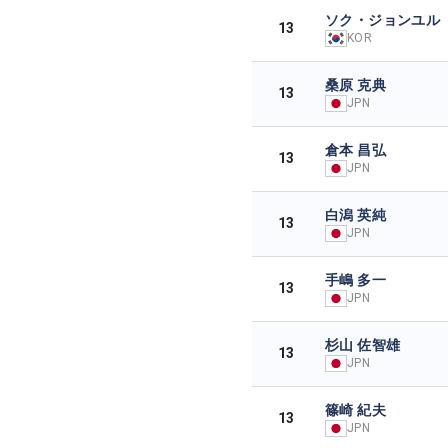
ソク・ジョンユル
13
KOR
桑原 克典
13
JPN
倉本 昌弘
13
JPN
白潟 英純
13
JPN
手嶋 多一
13
JPN
杉山 佐智雄
13
JPN
篠崎 紀夫
13
JPN