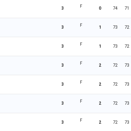
F
3
0
74
71
F
3
1
73
72
F
3
1
73
72
F
3
2
72
73
F
3
2
72
73
F
3
2
72
73
F
3
2
72
73