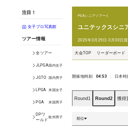
注目！
PGAシニアツアー
ユニテックスシニ
女子プロ写真館
ツアー情報
2025年3月29日-3月30日
賞
大会TOP
リーダーボード
全ツアー
JLPGA
国内女子
開催地時刻
04:53
日本時
JGTO
国内男子
LPGA
米国女子
Round1
Round2
獲得
PGA
米国男子
DPワ
欧州男子
順位
ールド