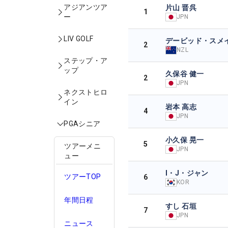
アジアンツア
片山 晋呉
1
ー
JPN
LIV GOLF
デービッド・スメ
2
NZL
ステップ・ア
ップ
久保谷 健一
2
JPN
ネクストヒロ
イン
岩本 高志
4
JPN
PGAシニア
小久保 晃一
5
ツアーメニ
JPN
ュー
I・J・ジャン
ツアーTOP
6
KOR
年間日程
すし 石垣
7
JPN
ニュース