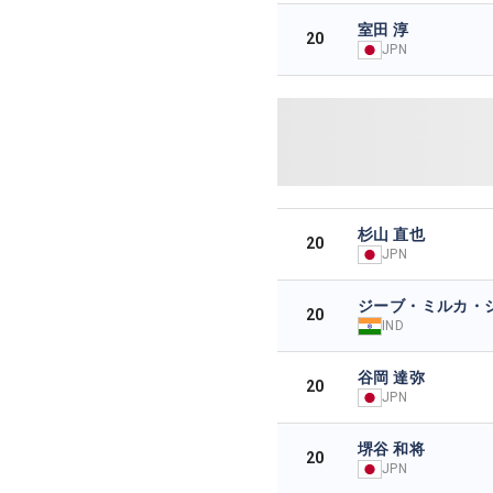
室田 淳
20
JPN
杉山 直也
20
JPN
ジーブ・ミルカ・
20
IND
谷岡 達弥
20
JPN
堺谷 和将
20
JPN