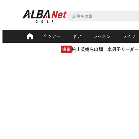
全ツアー
ギア
レッスン
ライフ
松山英樹ら出場 米男子リーダー
注目