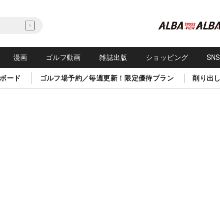
漫画
ゴルフ動画
雑誌出版
ショッピング
SN
ボード
ゴルフ場予約／毎週更新！限定優待プラン
削り出