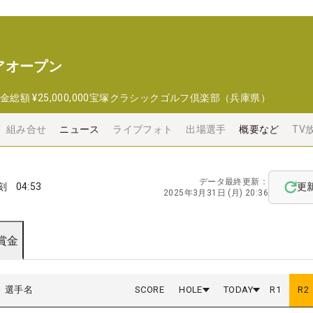
アオープン
金総額
¥25,000,000
宝塚クラシックゴルフ倶楽部（兵庫県）
組み合せ
ニュース
ライブフォト
出場選手
概要など
TV
データ最終更新：
刻
04:53
更
2025年3月31日 (月) 20:36
賞金
選手名
SCORE
HOLE
TODAY
R
1
R
2