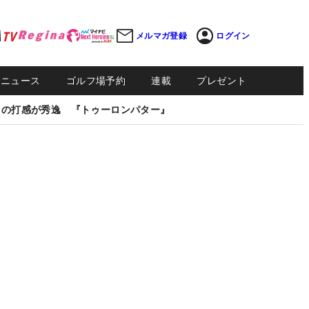
メルマガ登録
ログイン
Sニュース
ゴルフ場予約
連載
プレゼント
しの打感が秀逸 『トゥーロンパター』