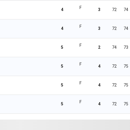
F
4
3
72
74
F
4
3
72
74
F
5
2
74
73
F
5
4
72
75
F
5
4
72
75
F
5
4
72
75