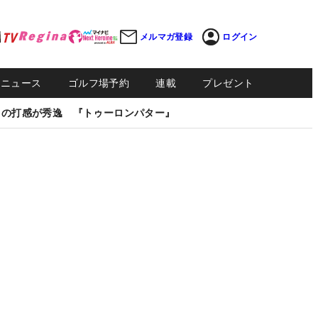
メルマガ登録
ログイン
Sニュース
ゴルフ場予約
連載
プレゼント
しの打感が秀逸 『トゥーロンパター』