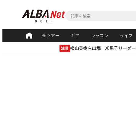
全ツアー
ギア
レッスン
ライフ
松山英樹ら出場 米男子リーダー
注目