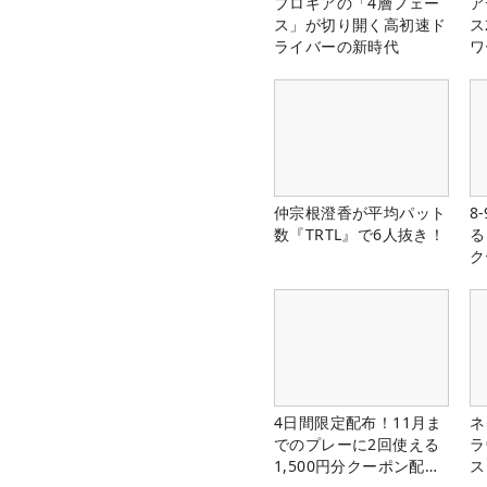
プロギアの「4層フェー
ア
ス」が切り開く高初速ド
ス
ライバーの新時代
ワ
仲宗根澄香が平均パット
8
数『TRTL』で6人抜き！
る
ク
4日間限定配布！11月ま
ネ
でのプレーに2回使える
ラ
1,500円分クーポン配布
ス