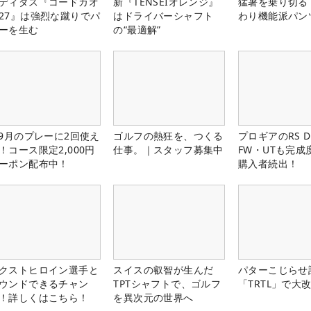
ディダス『コードカオ
新『TENSEIオレンジ』
猛暑を乗り切る
27』は強烈な蹴りでパ
はドライバーシャフト
わり機能派パン
ーを生む
の“最適解”
-9月のプレーに2回使え
ゴルフの熱狂を、つくる
プロギアのRS 
！コース限定2,000円
仕事。｜スタッフ募集中
FW・UTも完成
ーポン配布中！
購入者続出！
クストヒロイン選手と
スイスの叡智が生んだ
パターこじらせ
ウンドできるチャン
TPTシャフトで、ゴルフ
「TRTL」で大
！詳しくはこちら！
を異次元の世界へ