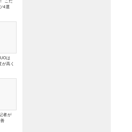
！ こだ
ツ4選
DUOは
度が高く
記者が
改善