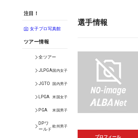
注目！
選手情報
女子プロ写真館
ツアー情報
全ツアー
JLPGA
国内女子
JGTO
国内男子
LPGA
米国女子
PGA
米国男子
DPワ
欧州男子
ールド
プロフィール