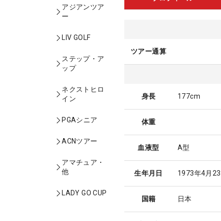
アジアンツア
ー
LIV GOLF
ツアー通算
ステップ・ア
ップ
ネクストヒロ
身長
177cm
イン
PGAシニア
体重
ACNツアー
血液型
A型
アマチュア・
他
生年月日
1973年4月2
LADY GO CUP
国籍
日本