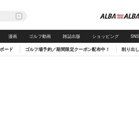
漫画
ゴルフ動画
雑誌出版
ショッピング
SN
ボード
ゴルフ場予約／期間限定クーポン配布中！
削り出