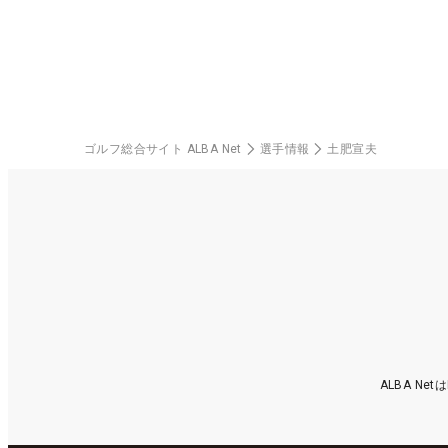
中！
ゴルフ総合サイト ALBA Net
選手情報
土肥宣夫
ALBA N