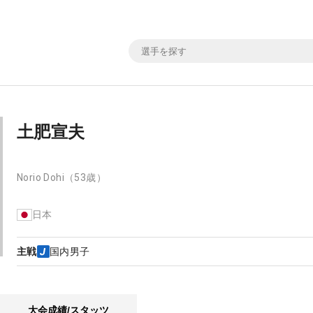
土肥宣夫
Norio Dohi
（53歳）
日本
主戦
国内男子
大会成績/スタッツ