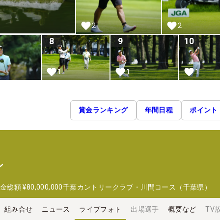
2
2
8
9
10
1
1
1
賞金ランキング
年間日程
ポイント
ン
金総額
¥80,000,000
千葉カントリークラブ・川間コース（千葉県）
組み合せ
ニュース
ライブフォト
出場選手
概要など
TV