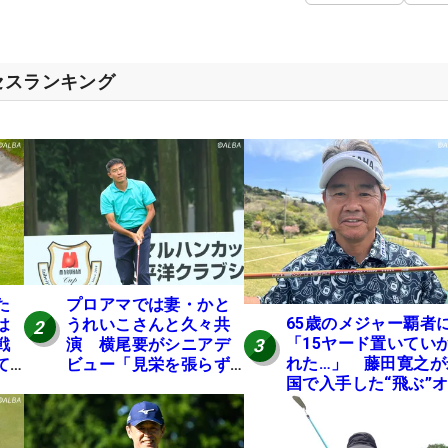
セスランキング
た
プロアマでは妻・かと
65歳のメジャー覇者
は
うれいこさんと久々共
2
「15ヤード置いてい
3
戦
演 横尾要がシニアデ
れた…」 藤田寛之が
て
ビュー「見栄を張らず
国で入手した“飛ぶ”
に」
レンジシャフトは米
ニア使用率2位