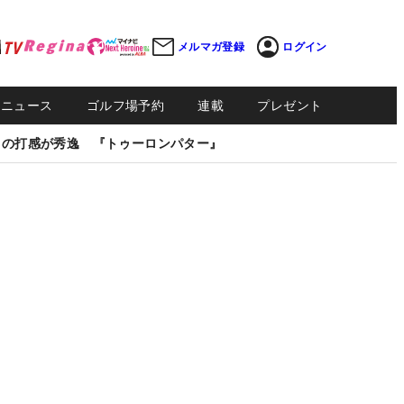
メルマガ登録
ログイン
Sニュース
ゴルフ場予約
連載
プレゼント
しの打感が秀逸 『トゥーロンパター』