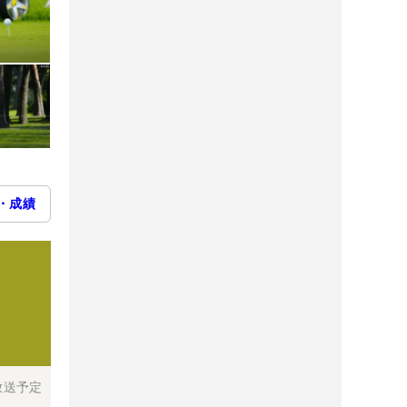
・成績
放送予定