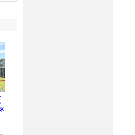
に
か
米
オ
シ