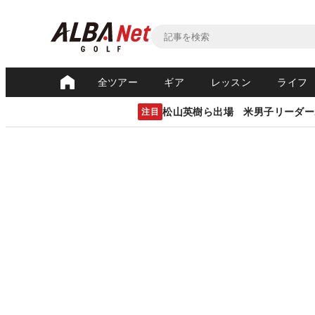
全ツアー
ギア
レッスン
ライフ
松山英樹ら出場 米男子リーダー
注目