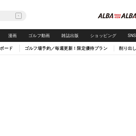
漫画
ゴルフ動画
雑誌出版
ショッピング
SN
ボード
ゴルフ場予約／毎週更新！限定優待プラン
削り出