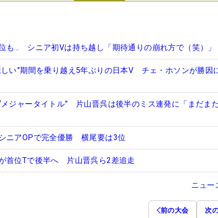
位も… シニア初Vは持ち越し「期待通りの崩れ方で（笑）」
悲しい”期間を乗り越え5年ぶりの日本V チェ・ホソンが勝因
“メジャータイトル” 片山晋呉は後半のミス連発に「まだま
シニアOPで完全優勝 横尾要は3位
が首位Tで後半へ 片山晋呉ら2差追走
ニュー
前の大会
次