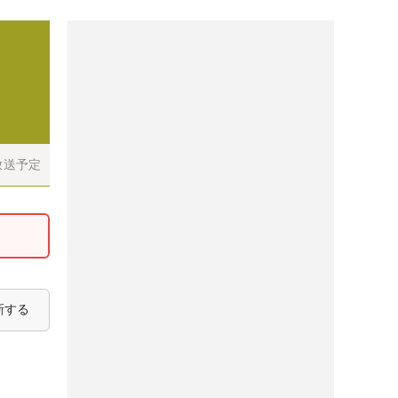
放送予定
新する