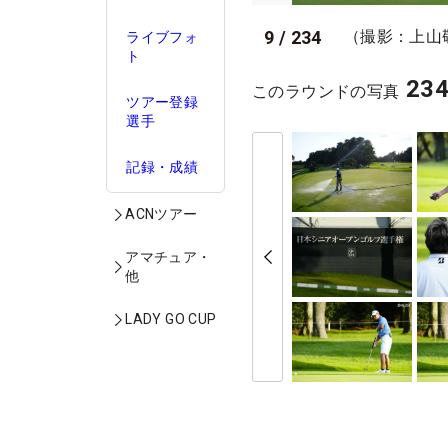
9
/
234
（撮影：上山
ライブフォ
ト
23
このラウンドの写真
ツアー登録
選手
記録・成績
ACNツアー
アマチュア・
他
LADY GO CUP