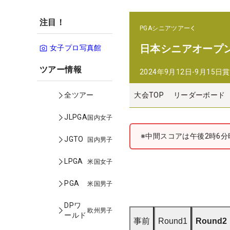
注目！
PGAシニアツアー
日本シニアオープ
女子プロ写真館
ツアー情報
2024年9月12日-9月15日
賞
大会TOP
リーダーボード
全ツアー
JLPGA
国内女子
※中間スコアは午後2時6分
JGTO
国内男子
LPGA
米国女子
PGA
米国男子
DPワ
欧州男子
ールド
事前
Round1
Round2