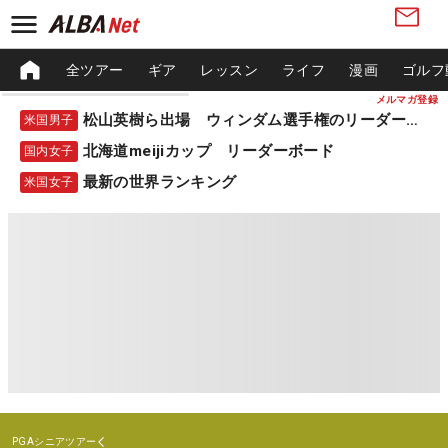
全ツアー
ギア
レッスン
ライフ
漫画
ゴルフ
メルマガ登録
松山英樹ら出場 ウィンダム選手権のリーダーボード
米国男子
北海道meijiカップ リーダーボード
国内女子
最新の世界ランキング
米国女子
PGAシニアツアー