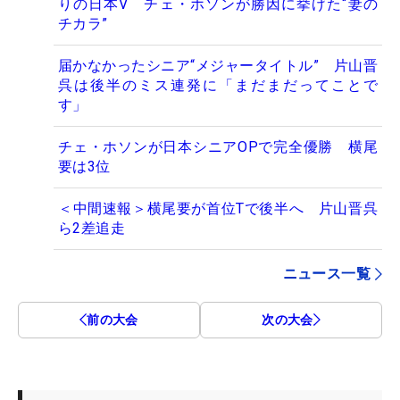
りの日本V チェ・ホソンが勝因に挙げた“妻の
チカラ”
届かなかったシニア“メジャータイトル” 片山晋
呉は後半のミス連発に「まだまだってことで
す」
チェ・ホソンが日本シニアOPで完全優勝 横尾
要は3位
＜中間速報＞横尾要が首位Tで後半へ 片山晋呉
ら2差追走
ニュース一覧
前の大会
次の大会