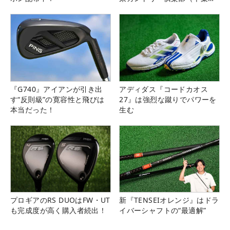
県）
『G740』アイアンが引き出
アディダス『コードカオス
す“反則級”の寛容性と飛びは
27』は強烈な蹴りでパワーを
本当だった！
生む
プロギアのRS DUOはFW・UT
新『TENSEIオレンジ』はドラ
も完成度が高く購入者続出！
イバーシャフトの“最適解”