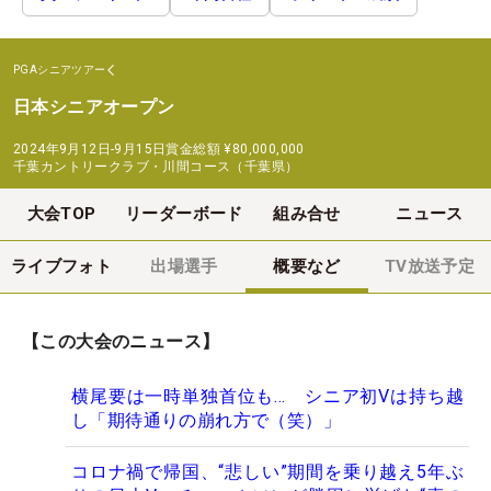
PGAシニアツアー
日本シニアオープン
2024年9月12日-9月15日
賞金総額
¥80,000,000
千葉カントリークラブ・川間コース（千葉県）
大会TOP
リーダーボード
組み合せ
ニュース
ライブフォト
出場選手
概要など
TV放送予定
【この大会のニュース】
横尾要は一時単独首位も… シニア初Vは持ち越
し「期待通りの崩れ方で（笑）」
コロナ禍で帰国、“悲しい”期間を乗り越え5年ぶ