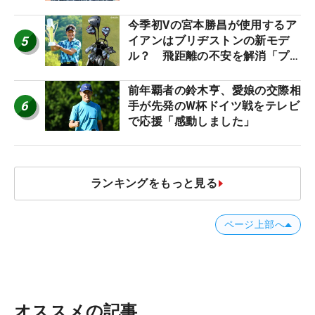
シャフトは米シニア使用率2位
今季初Vの宮本勝昌が使用するア
5
イアンはブリヂストンの新モデ
ル？ 飛距離の不安を解消「プラ
スなだけに」【勝者のギア】
前年覇者の鈴木亨、愛娘の交際相
6
手が先発のW杯ドイツ戦をテレビ
で応援「感動しました」
ランキングをもっと見る
ページ上部へ
オススメの記事