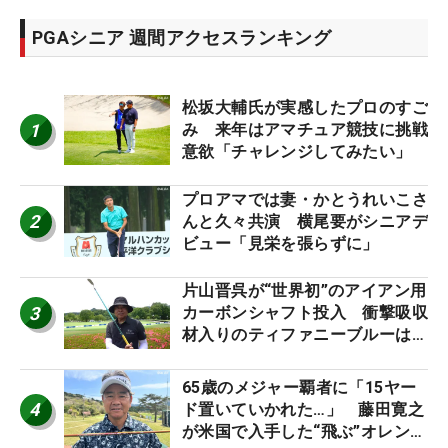
PGAシニア 週間アクセスランキング
松坂大輔氏が実感したプロのすご
1
み 来年はアマチュア競技に挑戦
意欲「チャレンジしてみたい」
プロアマでは妻・かとうれいこさ
2
んと久々共演 横尾要がシニアデ
ビュー「見栄を張らずに」
片山晋呉が“世界初”のアイアン用
3
カーボンシャフト投入 衝撃吸収
材入りのティファニーブルーは
「体にやさしい」
65歳のメジャー覇者に「15ヤー
4
ド置いていかれた…」 藤田寛之
が米国で入手した“飛ぶ”オレンジ