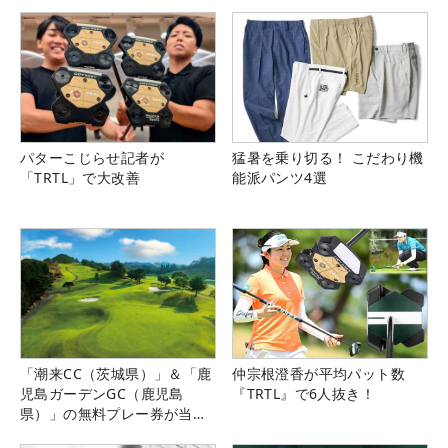
パターこじらせ記者が
猛暑を乗り切る！ こだわり機
「TRTL」で大改善
能派パンツ4選
「潮来CC（茨城県）」＆「鹿
仲宗根澄香が平均パット数
児島ガーデンGC（鹿児島
『TRTL』で6人抜き！
県）」の無料プレー券が当た
る！！