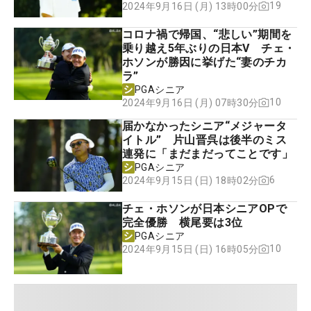
19
2024年9月16日 (月) 13時00分
コロナ禍で帰国、“悲しい”期間を
乗り越え5年ぶりの日本V チェ・
ホソンが勝因に挙げた“妻のチカ
ラ”
PGAシニア
10
2024年9月16日 (月) 07時30分
届かなかったシニア“メジャータ
イトル” 片山晋呉は後半のミス
連発に「まだまだってことです」
PGAシニア
6
2024年9月15日 (日) 18時02分
チェ・ホソンが日本シニアOPで
完全優勝 横尾要は3位
PGAシニア
10
2024年9月15日 (日) 16時05分