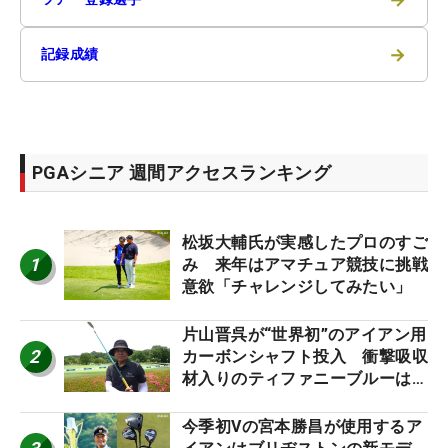
→
記録成績
PGAシニア 週間アクセスランキング
松坂大輔氏が実感したプロのすご
1
み 来年はアマチュア競技に挑戦
意欲「チャレンジしてみたい」
片山晋呉が“世界初”のアイアン用
2
カーボンシャフト投入 衝撃吸収
材入りのティファニーブルーは
「体にやさしい」
今季初Vの宮本勝昌が使用するア