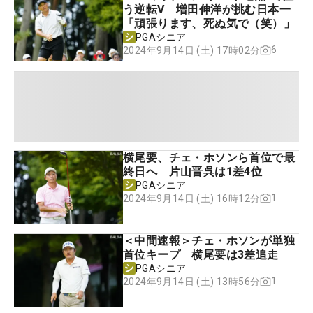
う逆転V 増田伸洋が挑む日本一
「頑張ります、死ぬ気で（笑）」
PGAシニア
6
2024年9月14日 (土) 17時02分
横尾要、チェ・ホソンら首位で最
終日へ 片山晋呉は1差4位
PGAシニア
1
2024年9月14日 (土) 16時12分
＜中間速報＞チェ・ホソンが単独
首位キープ 横尾要は3差追走
PGAシニア
1
2024年9月14日 (土) 13時56分