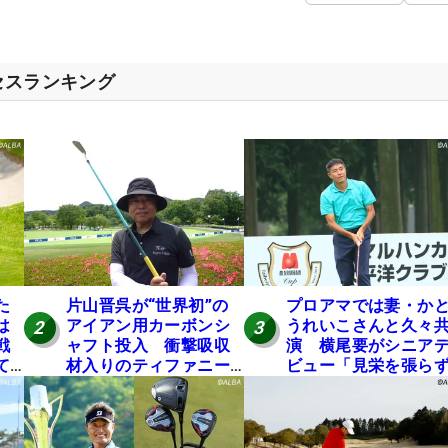
セスランキング
た
片山晋呉が“世界初”の
プロアマでは妻・か
は
アイアン用カーボンシ
うれいこさんと久々
2
3
戦
ャフト投入 衝撃吸収
演 横尾要がシニア
て
材入りのティファニー
ビュー「見栄を張ら
ブルーは「体にやさし
に」
い」