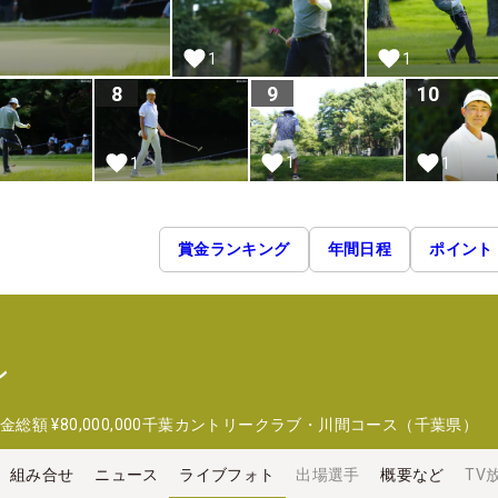
1
1
8
9
10
1
1
1
賞金ランキング
年間日程
ポイント
ン
金総額
¥80,000,000
千葉カントリークラブ・川間コース（千葉県）
組み合せ
ニュース
ライブフォト
出場選手
概要など
TV