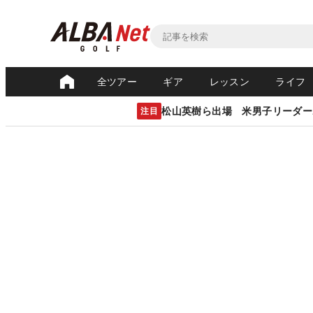
全ツアー
ギア
レッスン
ライフ
松山英樹ら出場 米男子リーダー
注目