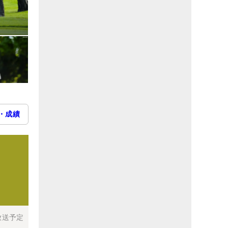
・成績
放送予定