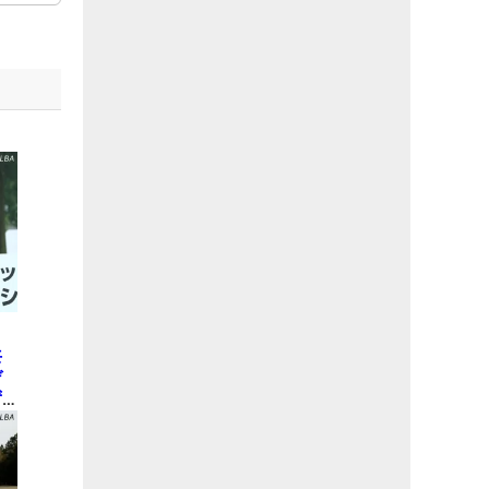
と
共
デ
ず