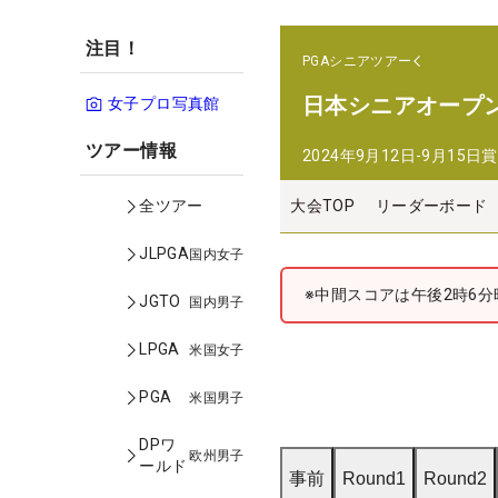
注目！
PGAシニアツアー
日本シニアオープ
女子プロ写真館
ツアー情報
2024年9月12日-9月15日
賞
大会TOP
リーダーボード
全ツアー
JLPGA
国内女子
※中間スコアは午後2時6分
JGTO
国内男子
LPGA
米国女子
PGA
米国男子
DPワ
欧州男子
ールド
事前
Round1
Round2