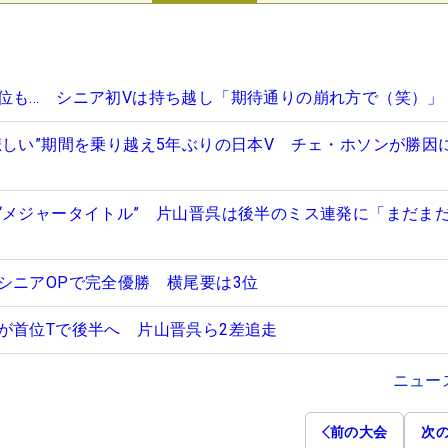
位も… シニア初Vは持ち越し「期待通りの崩れ方で（笑）」
悲しい”期間を乗り越え5年ぶりの日本V チェ・ホソンが勝因
“メジャータイトル” 片山晋呉は後半のミス連発に「まだま
シニアOPで完全優勝 横尾要は3位
が首位Tで後半へ 片山晋呉ら2差追走
ニュー
前の大会
次