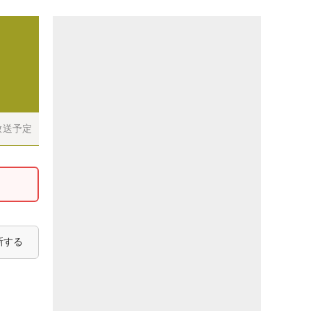
放送予定
新する