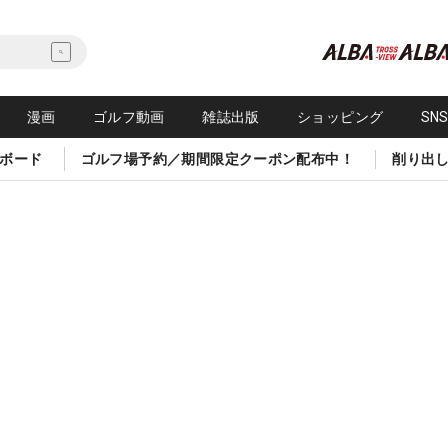
漫画
ゴルフ動画
雑誌出版
ショッピング
SN
ボード
ゴルフ場予約／期間限定クーポン配布中！
削り出