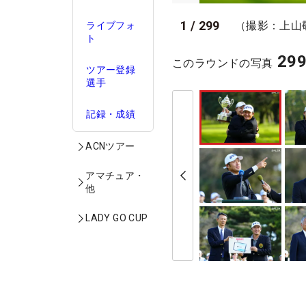
1
/
299
（撮影：上山
ライブフォ
ト
29
このラウンドの写真
ツアー登録
選手
記録・成績
ACNツアー
アマチュア・
他
LADY GO CUP