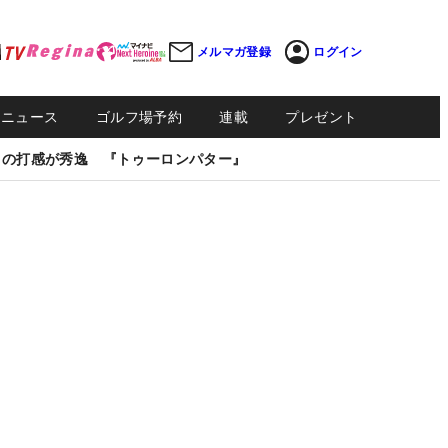
メルマガ登録
ログイン
Sニュース
ゴルフ場予約
連載
プレゼント
しの打感が秀逸 『トゥーロンパター』