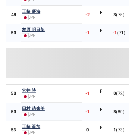
工藤 優海
F
-2
3
48
(75)
JPN
柏原 明日架
F
-1
-1
50
(71)
JPN
穴井 詩
F
-1
0
50
(72)
JPN
田村 萌来美
F
-1
8
50
(80)
JPN
工藤 遥加
F
0
1
53
(73)
JPN