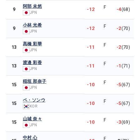
阿部 未悠
F
-12
-4
9
(68)
JPN
小林 光希
F
-12
-2
9
(70)
JPN
髙橋 彩華
F
-11
-2
13
(70)
JPN
渡邉 彩香
F
-11
-1
13
(71)
JPN
稲垣 那奈子
F
-10
-5
15
(67)
JPN
ペ・ソンウ
F
-10
-5
15
(67)
KOR
山城 奈々
F
-10
-3
15
(69)
JPN
中村 心
F