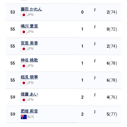
藤田 かれん
F
0
2
53
(74)
JPN
鳴川 愛里
F
1
0
55
(72)
JPN
宮里 美香
F
1
2
55
(74)
JPN
神谷 桃歌
F
1
6
55
(78)
JPN
稲見 萌寧
F
1
6
55
(78)
JPN
後藤 あい
F
2
4
59
(76)
JPN
肥後 莉音
F
2
5
59
(77)
AUS