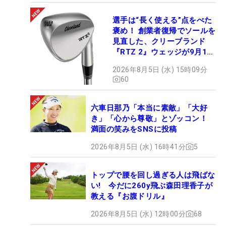
選手は“長く使える”点をべた
褒め！ 創業者復帰でソールを
見直した、クリーブランド
『RTZ 2』ウェッジが9月12
日デビュー
2026年8月5日 (水) 15時09分
60
六車日那乃「本当に素敵」「大好
き」「心から尊敬」とゾッコン！
満面の笑みをSNSに投稿
2026年8月5日 (水) 16時41分
5
トップで腰を回し過ぎる人は飛ばな
い! 今だに260y飛ぶ森田理香子が
教える『お腹ドリル』
2026年8月5日 (水) 12時00分
68