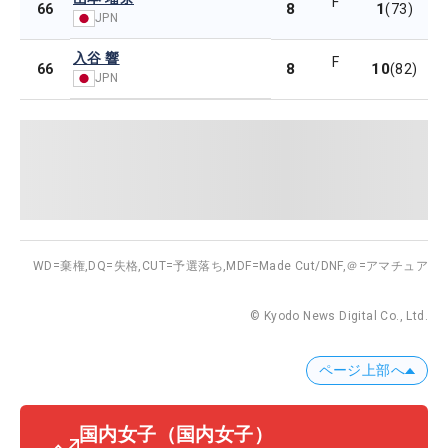
F
8
1
66
(73)
JPN
入谷 響
F
8
10
66
(82)
JPN
WD=棄権,
DQ=失格,
CUT=予選落ち,
MDF=Made Cut/DNF,
＠=アマチュア
© Kyodo News Digital Co., Ltd.
ページ上部へ
国内女子
（国内女子）