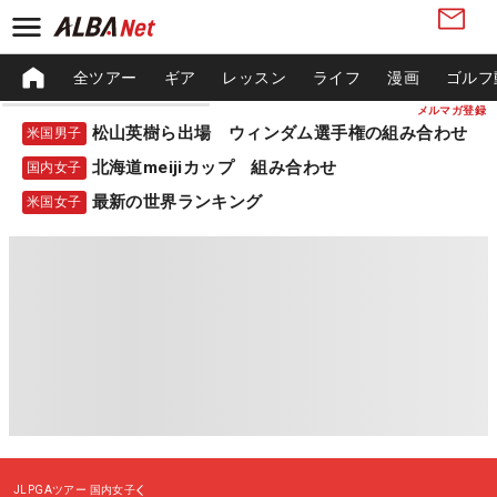
全ツアー
ギア
レッスン
ライフ
漫画
ゴルフ
メルマガ登録
松山英樹ら出場 ウィンダム選手権の組み合わせ
米国男子
北海道meijiカップ 組み合わせ
国内女子
最新の世界ランキング
米国女子
JLPGAツアー
国内女子