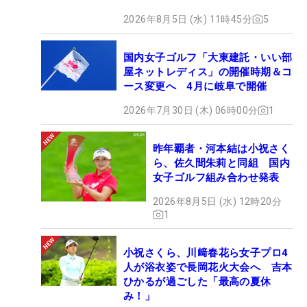
2026年8月5日 (水) 11時45分
5
国内女子ゴルフ「大東建託・いい部
屋ネットレディス」の開催時期＆コ
ース変更へ 4月に岐阜で開催
2026年7月30日 (木) 06時00分
1
昨年覇者・河本結は小祝さく
ら、佐久間朱莉と同組 国内
女子ゴルフ組み合わせ発表
2026年8月5日 (水) 12時20分
1
小祝さくら、川﨑春花ら女子プロ4
人が浴衣姿で長岡花火大会へ 吉本
ひかるが過ごした「最高の夏休
み！」