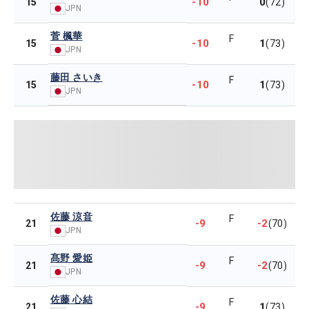
-10
0
15
(72)
JPN
菅 楓華
F
-10
1
15
(73)
JPN
藤田 さいき
F
-10
1
15
(73)
JPN
佐藤 涼音
F
-9
-2
21
(70)
JPN
髙野 愛姫
F
-9
-2
21
(70)
JPN
佐藤 心結
F
-9
1
21
(73)