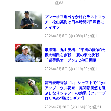
83
プレーオフ進出をかけたラストマッ
チ 松山英樹は日本時間7日深夜に
ティオフ
2026年8月5日 (水) 08時18分
1
米澤蓮、丸山茂樹、“平成の怪物”松
坂大輔氏ら参戦 夏の東北決戦
「岩手県オープン」が8日開幕
2026年8月5日 (水) 11時30分
1
皆吉愛寿香は『L』シャフトで11yd
アップ 永井花奈、尾関彩美悠も選
ぶしなりシャフトの効果【ツアープ
ロたちの“飛ばしギア”】
2026年7月28日 (火) 16時00分
21