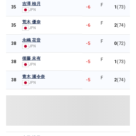
吉澤 柚月
F
-6
1
35
(73)
JPN
荒木 優奈
F
-6
2
35
(74)
JPN
永嶋 花音
F
-5
0
38
(72)
JPN
後藤 未有
F
-5
1
38
(73)
JPN
青木 瀬令奈
F
-5
2
38
(74)
JPN