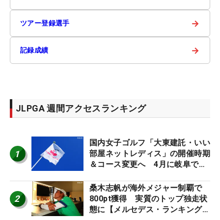
→
ツアー登録選手
→
記録成績
JLPGA 週間アクセスランキング
国内女子ゴルフ「大東建託・いい
1
部屋ネットレディス」の開催時期
＆コース変更へ 4月に岐阜で開
催
桑木志帆が海外メジャー制覇で
2
800pt獲得 実質のトップ独走状
態に【メルセデス・ランキング番