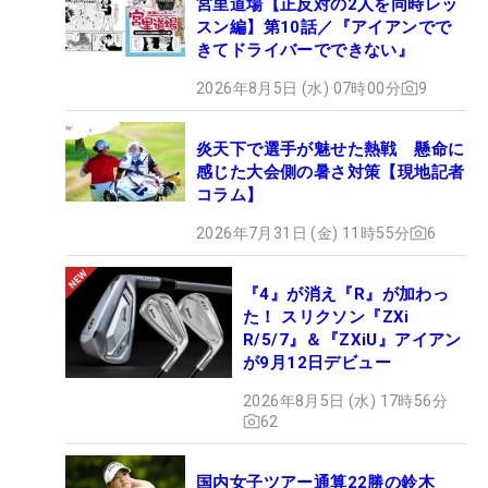
宮里道場【正反対の2人を同時レッ
スン編】第10話／『アイアンでで
きてドライバーでできない』
2026年8月5日 (水) 07時00分
9
炎天下で選手が魅せた熱戦 懸命に
感じた大会側の暑さ対策【現地記者
コラム】
2026年7月31日 (金) 11時55分
6
『4』が消え『R』が加わっ
た！ スリクソン『ZXi
R/5/7』＆『ZXiU』アイアン
が9月12日デビュー
2026年8月5日 (水) 17時56分
62
国内女子ツアー通算22勝の鈴木