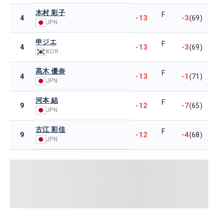
木村 彩子
F
-13
-3
4
(69)
JPN
申ジエ
F
-13
-3
4
(69)
KOR
髙木 優奈
F
-13
-1
4
(71)
JPN
河本 結
F
-12
-7
9
(65)
JPN
古江 彩佳
F
-12
-4
9
(68)
JPN