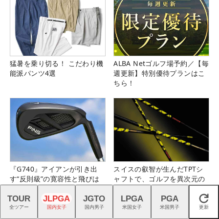
猛暑を乗り切る！ こだわり機
ALBA Netゴルフ場予約／【毎
能派パンツ4選
週更新】特別優待プランはこ
ちら！
『G740』アイアンが引き出
スイスの叡智が生んだTPTシ
す“反則級”の寛容性と飛びは
ャフトで、ゴルフを異次元の
本当だった！
世界へ
TOUR
JLPGA
JGTO
LPGA
PGA
閉じる
全ツアー
国内女子
国内男子
米国女子
米国男子
更新