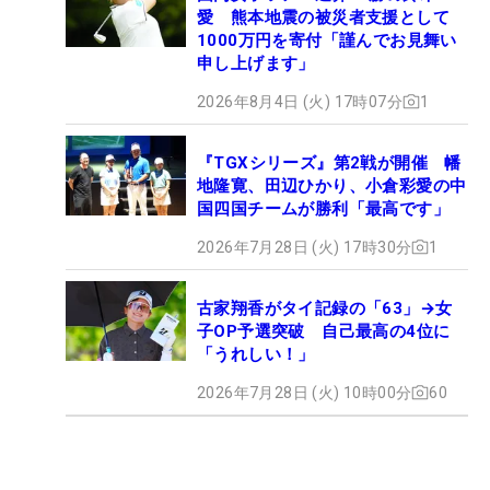
愛 熊本地震の被災者支援として
1000万円を寄付「謹んでお見舞い
申し上げます」
2026年8月4日 (火) 17時07分
1
『TGXシリーズ』第2戦が開催 幡
地隆寛、田辺ひかり、小倉彩愛の中
国四国チームが勝利「最高です」
2026年7月28日 (火) 17時30分
1
古家翔香がタイ記録の「63」→女
子OP予選突破 自己最高の4位に
「うれしい！」
2026年7月28日 (火) 10時00分
60