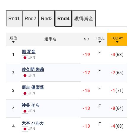
Rnd1
Rnd2
Rnd3
Rnd4
獲得賞金
順位
HOLE
TODAY
選手名
SC
堀 琴音
F
-19
-4
1
(68)
JPN
佐久間 朱莉
F
-17
-7
2
(65)
JPN
廣吉 優梨菜
F
-15
-1
3
(71)
JPN
神谷 そら
F
-13
-8
4
(64)
JPN
天本 ハルカ
F
-13
-4
4
(68)
JPN