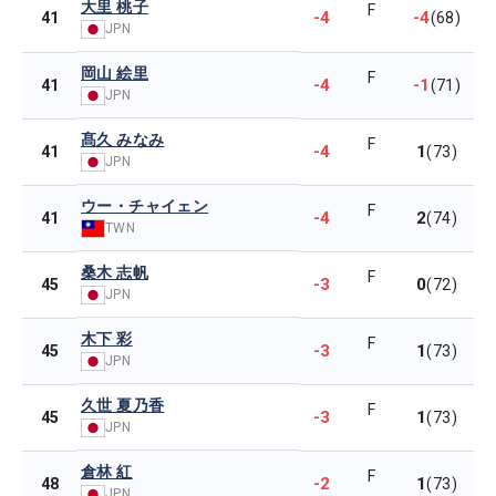
大里 桃子
F
-4
-4
41
(68)
JPN
岡山 絵里
F
-4
-1
41
(71)
JPN
髙久 みなみ
F
-4
1
41
(73)
JPN
ウー・チャイェン
F
-4
2
41
(74)
TWN
桑木 志帆
F
-3
0
45
(72)
JPN
木下 彩
F
-3
1
45
(73)
JPN
久世 夏乃香
F
-3
1
45
(73)
JPN
倉林 紅
F
-2
1
48
(73)
JPN