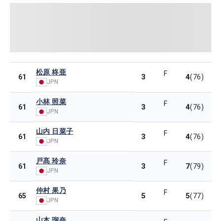
松原 柊亜
F
3
4
61
(76)
JPN
小林 照菜
F
3
4
61
(76)
JPN
山内 日菜子
F
3
4
61
(76)
JPN
戸髙 玲奈
F
3
7
61
(79)
JPN
仲村 果乃
F
5
5
65
(77)
JPN
山本 瑠奈