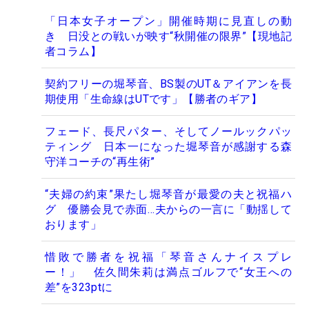
「日本女子オープン」開催時期に見直しの動
き 日没との戦いが映す“秋開催の限界”【現地記
者コラム】
契約フリーの堀琴音、BS製のUT＆アイアンを長
期使用「生命線はUTです」【勝者のギア】
フェード、長尺パター、そしてノールックパッ
ティング 日本一になった堀琴音が感謝する森
守洋コーチの“再生術”
“夫婦の約束”果たし堀琴音が最愛の夫と祝福ハ
グ 優勝会見で赤面…夫からの一言に「動揺して
おります」
惜敗で勝者を祝福「琴音さんナイスプレ
ー！」 佐久間朱莉は満点ゴルフで“女王への
差”を323ptに