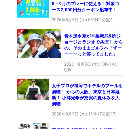
8－9月のプレーに使える！対象コ
ース2,000円分クーポン配布中！
2026年8月6日 (木) 06時00分
1
青木瀬令奈が木梨憲武&所ジ
ョージとラジオで共演！ から
の、そのままゴルフへ「ずー
ーーーっと笑ってました」
2026年8月5日 (水) 13時14分
5
女子プロが福岡でホテルのプールを
満喫！ からの大阪、東京と日本縦
断！ 小林光希が充実の夏休みを大
満喫
2026年8月5日 (水) 16時17分
17