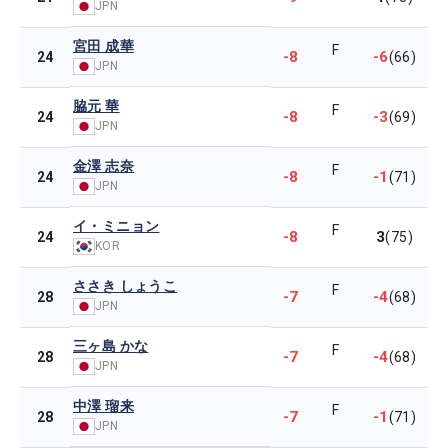
JPN
宮田 成華
F
-8
-6
24
(66)
JPN
脇元 華
F
-8
-3
24
(69)
JPN
金澤 志奈
F
-8
-1
24
(71)
JPN
イ・ミニョン
F
-8
3
24
(75)
KOR
ささき しょうこ
F
-7
-4
28
(68)
JPN
三ヶ島 かな
F
-7
-4
28
(68)
JPN
中澤 瑠来
F
-7
-1
28
(71)
JPN