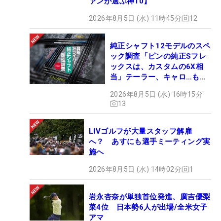
ァンが選ぶ神10】
2026年8月5日 (水) 11時45分
12
純正シャフト12モデルのスペ
ック調査「ピンの純正Sフレ
ックスは、カスタムの6X相
当」テーラー、キャロ…もチ
ェック！
2026年8月5日 (水) 16時15分
13
LIVゴルフが大量スタッフ解雇
へ？ あすにも選手ミーティング実
施へ
2026年8月5日 (水) 14時02分
1
岩永杏奈が単独首位発進、廣吉優梨
菜4位 日本勢6人が出場/全米女子
アマ