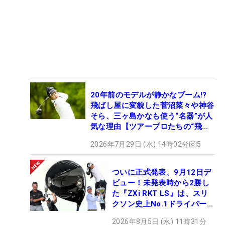
20年前のモデルが静かなブーム!?
飛ばし屋に変貌した菅沼菜々や神谷
そら、三ヶ島かなも使う“名器”が人
気な理由【ツアープロたちの“飛ば
しギア”】
2026年7月29日 (水) 14時02分
5
ついに正式発表、9月12日デ
ビュー！未発表時から2勝し
た『ZXi RKT LS』は、スリ
クソン史上No.1ドライバー!?
【打ってみた】
2026年8月5日 (水) 11時31分