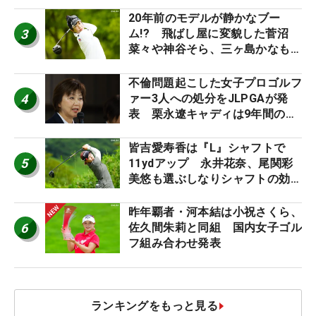
外編】
20年前のモデルが静かなブー
3
ム!? 飛ばし屋に変貌した菅沼
菜々や神谷そら、三ヶ島かなも使
う“名器”が人気な理由【ツアープ
ロたちの“飛ばしギア”】
不倫問題起こした女子プロゴルフ
4
ァー3人への処分をJLPGAが発
表 栗永遼キャディは9年間の立
ち入り禁止
皆吉愛寿香は『L』シャフトで
5
11ydアップ 永井花奈、尾関彩
美悠も選ぶしなりシャフトの効果
【ツアープロたちの“飛ばしギ
ア”】
昨年覇者・河本結は小祝さくら、
6
佐久間朱莉と同組 国内女子ゴル
フ組み合わせ発表
ランキングをもっと見る