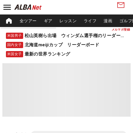
全ツアー
ギア
レッスン
ライフ
漫画
ゴルフ
メルマガ登録
松山英樹ら出場 ウィンダム選手権のリーダーボード
米国男子
北海道meijiカップ リーダーボード
国内女子
最新の世界ランキング
米国女子