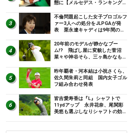
態に【メルセデス・ランキング番
外編】
不倫問題起こした女子プロゴルフ
3
ァー3人への処分をJLPGAが発
表 栗永遼キャディは9年間の立
ち入り禁止
20年前のモデルが静かなブー
4
ム!? 飛ばし屋に変貌した菅沼
菜々や神谷そら、三ヶ島かなも使
う“名器”が人気な理由【ツアープ
ロたちの“飛ばしギア”】
昨年覇者・河本結は小祝さくら、
5
佐久間朱莉と同組 国内女子ゴル
フ組み合わせ発表
皆吉愛寿香は『L』シャフトで
6
11ydアップ 永井花奈、尾関彩
美悠も選ぶしなりシャフトの効果
【ツアープロたちの“飛ばしギ
ア”】