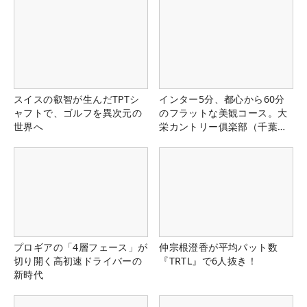
スイスの叡智が生んだTPTシ
インター5分、都心から60分
ャフトで、ゴルフを異次元の
のフラットな美観コース。大
世界へ
栄カントリー俱楽部（千葉
県）
プロギアの「4層フェース」が
仲宗根澄香が平均パット数
切り開く高初速ドライバーの
『TRTL』で6人抜き！
新時代