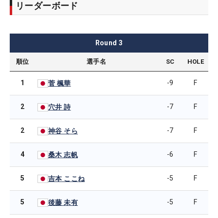
リーダーボード
Round
3
順位
選手名
SC
HOLE
1
-9
F
菅 楓華
2
-7
F
穴井 詩
2
-7
F
神谷 そら
4
-6
F
桑木 志帆
5
-5
F
吉本 ここね
5
-5
F
後藤 未有