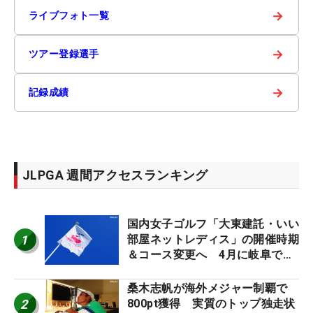
→
ライブフォト一覧
→
ツアー登録選手
→
記録成績
JLPGA 週間アクセスランキング
国内女子ゴルフ「大東建託・いい
1
部屋ネットレディス」の開催時期
＆コース変更へ 4月に岐阜で開
催
桑木志帆が海外メジャー制覇で
2
800pt獲得 実質のトップ独走状