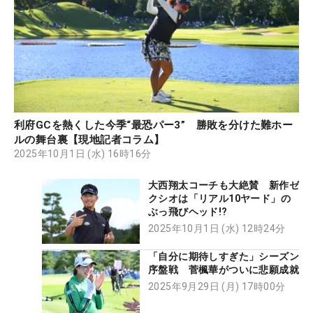
利府GCを熱くした今季“最恐パー3” 勝敗を分けた難ホー
ルの舞台裏【現地記者コラム】
2025年10月1日 (水) 16時16分
大西翔太コーチも大絶賛 新作ゼ
クシオは「リアル10ヤード」の
ぶっ飛びヘッド!?
2025年10月1日 (水) 12時24分
「自分に期待しすぎた」シーズン
序盤戦 菅楓華がついに悲願成就
2025年9月29日 (月) 17時00分