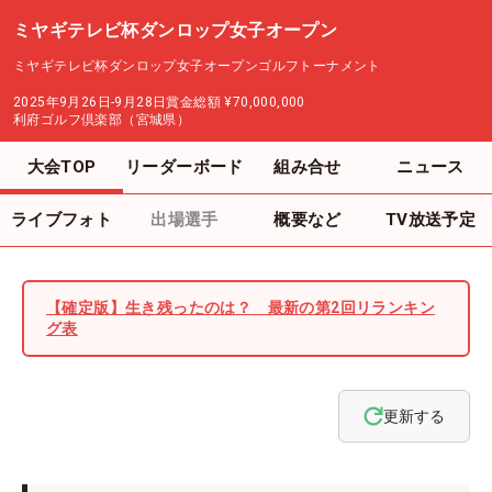
ミヤギテレビ杯ダンロップ女子オープン
ミヤギテレビ杯ダンロップ女子オープンゴルフトーナメント
2025年9月26日-9月28日
賞金総額
¥70,000,000
利府ゴルフ倶楽部（宮城県）
大会TOP
リーダーボード
組み合せ
ニュース
ライブフォト
出場選手
概要など
TV放送予定
【確定版】生き残ったのは？ 最新の第2回リランキン
グ表
更新する