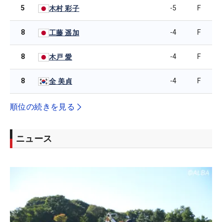
5
-5
F
木村 彩子
8
-4
F
工藤 遥加
8
-4
F
木戸 愛
8
-4
F
全 美貞
順位の続きを見る
ニュース