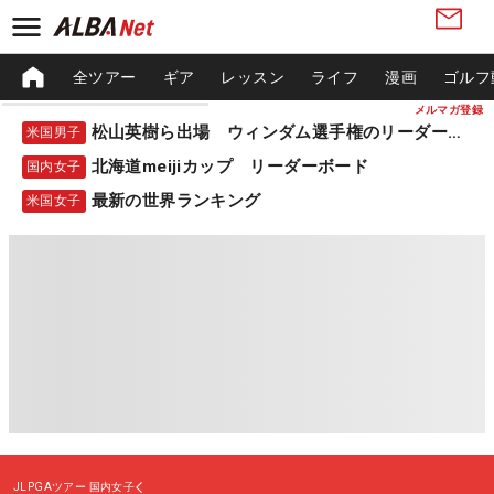
全ツアー
ギア
レッスン
ライフ
漫画
ゴルフ
メルマガ登録
松山英樹ら出場 ウィンダム選手権のリーダーボード
米国男子
北海道meijiカップ リーダーボード
国内女子
最新の世界ランキング
米国女子
JLPGAツアー
国内女子