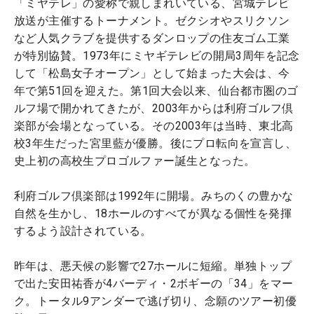
「ミヤテレ」の愛称で親しまれいている、宮城テレビ
放送が主催するトーナメント。ゼクシオやスリクソン
など人気クラブを提供するダンロップの住友ゴム工業
が特別協賛。1973年にミヤギテレビの開局3周年を記念
して「松島女子オープン」として始まった大会は、今
年で第51回を迎えた。第1回大会以来、仙台都市圏のゴ
ルフ場で開かれてきたが、2003年からは利府ゴルフ倶
楽部が会場となっている。その2003年は当時、東北高
校3年生だった宮里藍が優勝。後にプロ転向を宣言し、
史上初の高校生プロゴルファー誕生となった。
利府ゴルフ倶楽部は1992年に開場。みちのくの豊かな
自然を生かし、18ホールのすべてが異なる個性を発揮
するよう設計されている。
昨年は、悪天候の影響で27ホールに短縮。単独トップ
で出た安田祐香が4バーディ・2ボギーの「34」をマー
ク。トータル9アンダーで逃げ切り、念願のツアー初優