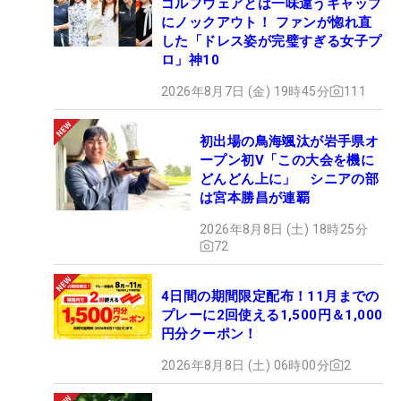
ゴルフウェアとは一味違うギャップ
にノックアウト！ ファンが惚れ直
した「ドレス姿が完璧すぎる女子プ
ロ」神10
2026年8月7日 (金) 19時45分
111
初出場の鳥海颯汰が岩手県オ
ープン初V「この大会を機に
どんどん上に」 シニアの部
は宮本勝昌が連覇
2026年8月8日 (土) 18時25分
72
4日間の期間限定配布！11月までの
プレーに2回使える1,500円＆1,000
円分クーポン！
2026年8月8日 (土) 06時00分
2