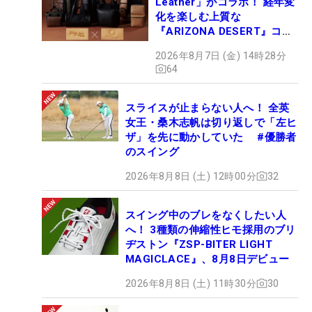
Leather」がコラボ！ 経年変
化を楽しむ上質な
『ARIZONA DESERT』コレ
クション、9月15日限定デビ
2026年8月7日 (金) 14時28分
ュー
64
スライスが止まらない人へ！ 全英
女王・桑木志帆は切り返しで「左ヒ
ザ」を先に動かしていた #優勝者
のスイング
2026年8月8日 (土) 12時00分
32
スイング中のブレをなくしたい人
へ！ 3種類の伸縮性ヒモ採用のブリ
ヂストン『ZSP-BITER LIGHT
MAGICLACE』、8月8日デビュー
2026年8月8日 (土) 11時30分
30