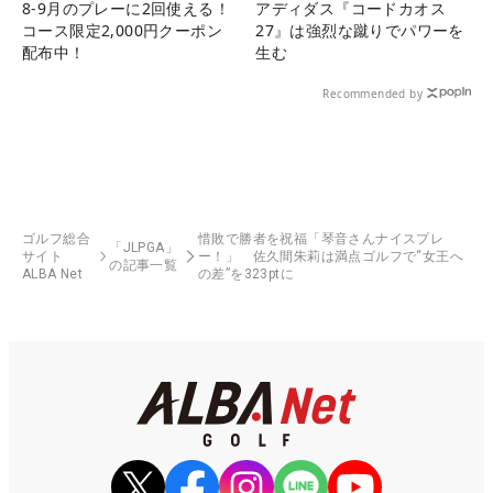
8-9月のプレーに2回使える！
アディダス『コードカオス
コース限定2,000円クーポン
27』は強烈な蹴りでパワーを
配布中！
生む
Recommended by
ゴルフ総合
惜敗で勝者を祝福「琴音さんナイスプレ
「JLPGA」
サイト
ー！」 佐久間朱莉は満点ゴルフで“女王へ
の記事一覧
ALBA Net
の差”を323ptに