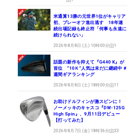
米通算13勝の元世界1位がキャリア
初、プレーオフ進出逃す 18年連
続出場記録も終止符「何事も永遠に
続けられない」
2026年8月8日 (土) 10時00分
1
話題の新作を抑えて『G440 K』が
首位 “10Ｋ”人気は未だに継続中 #
週間ギアランキング
2026年8月8日 (土) 18時00分
11
お助けドルフィンが激スピンに！
ノーメッキのキャスコ『DW-125G
High Spin』、9月11日デビュー
【打ってみた】
2026年8月7日 (金) 18時36分
33