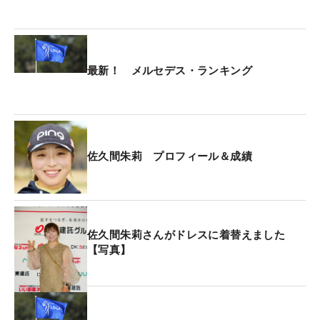
会心のラウンドを続けたうえでの敗戦ということも
あって、その表情はすっきりとしている。勝者の堀
を「初日から4日間通じていいゴルフをした。琴音
最新！ メルセデス・ランキング
さん、ナイスプレーです！」と祝福。「（70と）伸
び悩んだ2日目を悔やむだけです」と、ほほ笑ん
だ。
現在メルセデス・ランキング（MR）1位に立つが、
佐久間朱莉 プロフィール＆成績
6月末の「アース・モンダミンカップ」で今季3勝目
を挙げて以降、勝利からは見放されている。さらに
先週は予選落ち。気が付くと、2位の神谷そらをは
じめ後続に差を詰められていた。しかし、今回メジ
佐久間朱莉さんがドレスに着替えました
【写真】
ャー大会での2位で240ptを加算。「3日間大会の優
勝（200pt）よりも多いし…ラッキー！」と、明る
く、かわいらしいリアクションで喜んだ。MR2位の
神谷そらも大会4位で112.8ptを上積みしたが、その