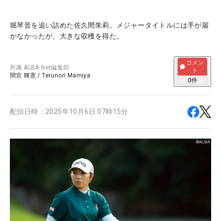
堀琴音を追い詰めた佐久間朱莉。メジャータイトルには手が届
かなかったが、大きな収穫を得た。
コメン
所属
ALBA Net編集部
ト
間宮 輝憲
/
Terunori Mamiya
0
件
配信日時：
2025年10月6日 07時15分