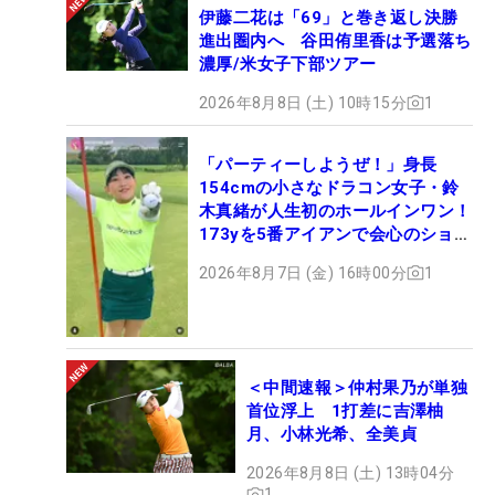
伊藤二花は「69」と巻き返し決勝
進出圏内へ 谷田侑里香は予選落ち
濃厚/米女子下部ツアー
2026年8月8日 (土) 10時15分
1
「パーティーしようぜ！」身長
154cmの小さなドラコン女子・鈴
木真緒が人生初のホールインワン！
173yを5番アイアンで会心のショッ
ト
2026年8月7日 (金) 16時00分
1
＜中間速報＞仲村果乃が単独
首位浮上 1打差に吉澤柚
月、小林光希、全美貞
2026年8月8日 (土) 13時04分
1