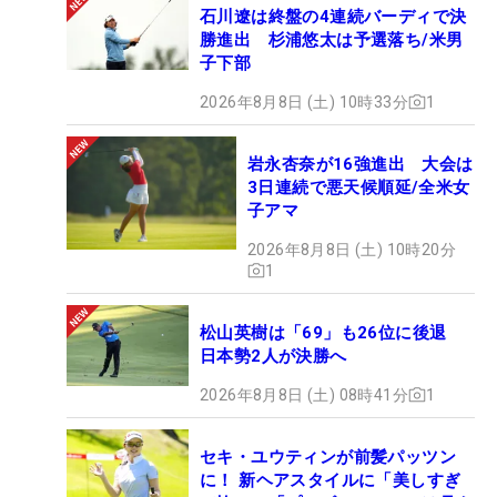
石川遼は終盤の4連続バーディで決
勝進出 杉浦悠太は予選落ち/米男
子下部
2026年8月8日 (土) 10時33分
1
岩永杏奈が16強進出 大会は
3日連続で悪天候順延/全米女
子アマ
2026年8月8日 (土) 10時20分
1
松山英樹は「69」も26位に後退
日本勢2人が決勝へ
2026年8月8日 (土) 08時41分
1
セキ・ユウティンが前髪パッツン
に！ 新ヘアスタイルに「美しすぎ