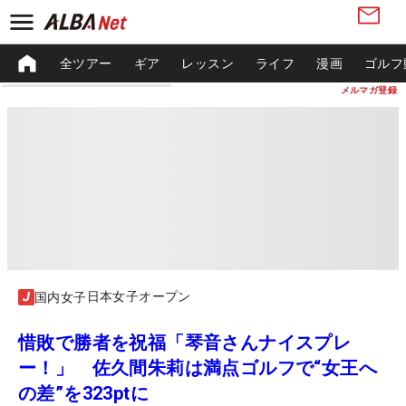
全ツアー
ギア
レッスン
ライフ
漫画
ゴルフ
メルマガ登録
日本女子オープン
国内女子
惜敗で勝者を祝福「琴音さんナイスプレ
ー！」 佐久間朱莉は満点ゴルフで“女王へ
の差”を323ptに