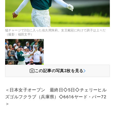
猛チャージで2位に入った佐久間朱莉。女王戴冠に向けて調子は上々だ
（撮影：福田文平）
この記事の写真
2
枚を見る
＜日本女子オープン 最終日◇5日◇チェリーヒル
ズゴルフクラブ（兵庫県）◇6616ヤード・パー72
＞