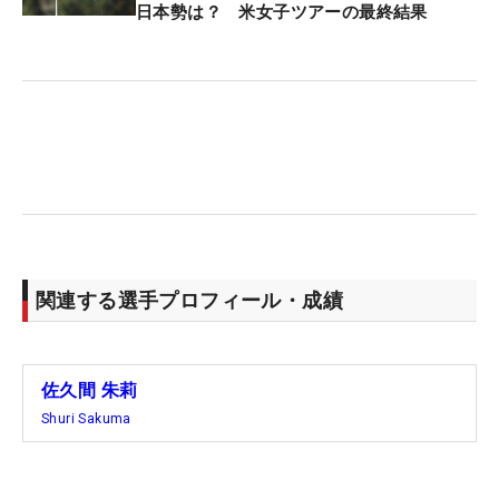
差を323.59ptに広げた。
日本勢は？ 米女子ツアーの最終結果
「ここ最近、ショットが課題だったけど、メジャー
でいいプレーができたので、残り試合でもこれを継
続したい」。今季も残り8試合。懸念材料に明るい
光も差した今、さらにそのリードを広げたい。
（文・間宮輝憲）
関連する選手プロフィール・成績
佐久間 朱莉
Shuri Sakuma