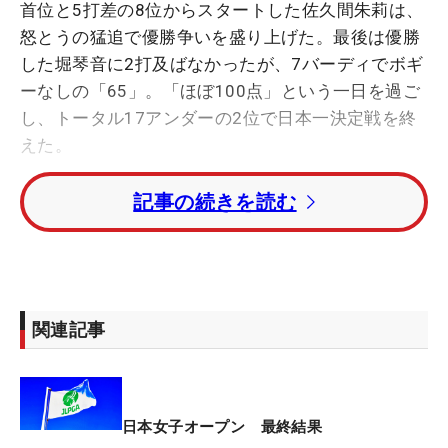
首位と5打差の8位からスタートした佐久間朱莉は、
怒とうの猛追で優勝争いを盛り上げた。最後は優勝
した堀琴音に2打及ばなかったが、7バーディでボギ
ーなしの「65」。「ほぼ100点」という一日を過ご
し、トータル17アンダーの2位で日本一決定戦を終
えた。
記事の続きを読む
「早いうちに5打伸ばしてトップに追いつく」とい
うのがスタート時の目標。その思惑通り、前半だけ
で5つのバーディを奪った。「ひさしぶりにパター
も長いのが入ったし、最後まで集中を切らさずプレ
ーできました」。最終18番パー5では、残り206ヤ
関連記事
ードの2打目で3番ウッドを握り、「プレッシャーを
かけたかった」と果敢にイーグルを狙った。これ
は、グリーン手前で失速しあわや池へ…という一打
になったが、優勝への執念を最後まで見せ続けた。
日本女子オープン 最終結果