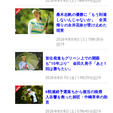
2026年8月8日 (土) 18時49分
20
桑木志帆の優勝に「もう到達
しないんじゃないか」 全英
帰りの永井花奈が受け止めた
現実
2026年8月8日 (土) 10時30分
19
首位発進もグリーン上での開眼
も“10年ぶり” 金田久美子「あと1
回は勝ちたい」
2026年8月7日 (金) 17時29分
19
6戦連続予選落ちから復活の狼煙
入谷響を救った師匠・中嶋常幸の助
言
2026年8月8日 (土) 07時45分
19