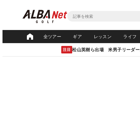
全ツアー
ギア
レッスン
ライフ
松山英樹ら出場 米男子リーダー
注目