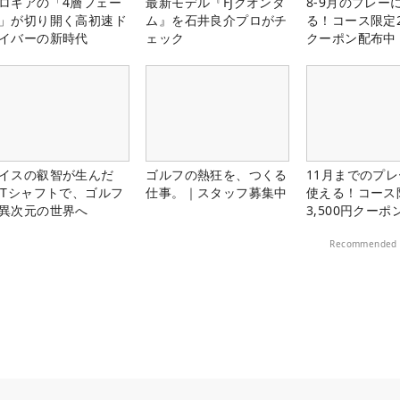
ロギアの「4層フェー
最新モデル『FJクオンタ
8-9月のプレー
」が切り開く高初速ド
ム』を石井良介プロがチ
る！コース限定2
イバーの新時代
ェック
クーポン配布中
イスの叡智が生んだ
ゴルフの熱狂を、つくる
11月までのプレ
PTシャフトで、ゴルフ
仕事。｜スタッフ募集中
使える！コース
異次元の世界へ
3,500円クーポ
中！
Recommended 