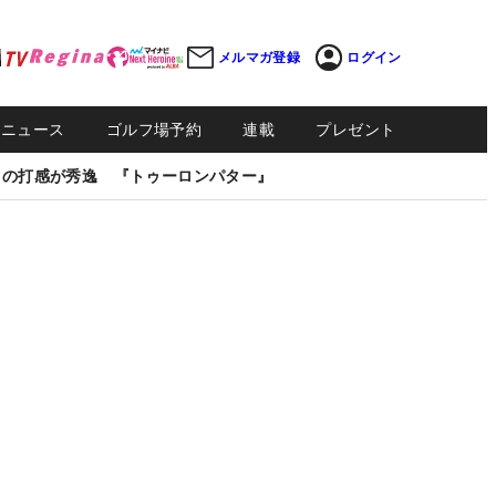
メルマガ登録
ログイン
Sニュース
ゴルフ場予約
連載
プレゼント
しの打感が秀逸 『トゥーロンパター』