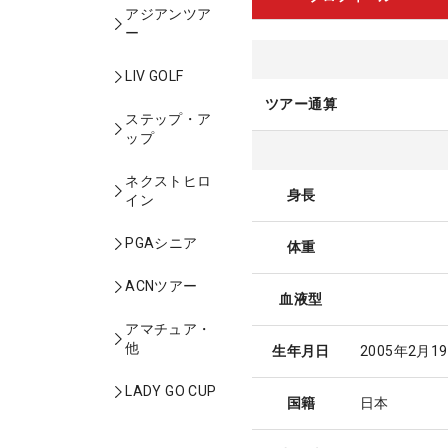
アジアンツア
ー
LIV GOLF
ツアー通算
ステップ・ア
ップ
ネクストヒロ
身長
イン
PGAシニア
体重
ACNツアー
血液型
アマチュア・
他
生年月日
2005年2月1
LADY GO CUP
国籍
日本