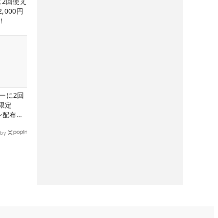
に2回使え
,000円
！
ーに2回
限定
ン配布
by