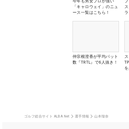
今年も男女プロが強い
プ
「キャロウェイ」のニュ
ス
ース一覧はこちら！
ラ
仲宗根澄香が平均パット
ス
数『TRTL』で6人抜き！
T
を
ゴルフ総合サイト ALBA Net
選手情報
山本瑠奈