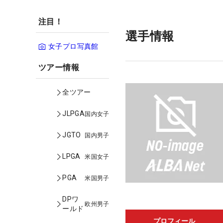
注目！
選手情報
女子プロ写真館
ツアー情報
全ツアー
JLPGA
国内女子
JGTO
国内男子
LPGA
米国女子
PGA
米国男子
DPワ
欧州男子
ールド
プロフィール