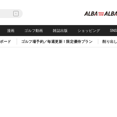
漫画
ゴルフ動画
雑誌出版
ショッピング
SN
ボード
ゴルフ場予約／毎週更新！限定優待プラン
削り出