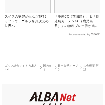
スイスの叡智が生んだTPTシ
「潮来CC（茨城県）」＆「鹿
ャフトで、ゴルフを異次元の
児島ガーデンGC（鹿児島
世界へ
県）」の無料プレー券が当た
る！！
Recommended by
ゴルフ総合サイト ALBA
国内女
日本女子オープ
大会概要 解
Net
子
ン
説