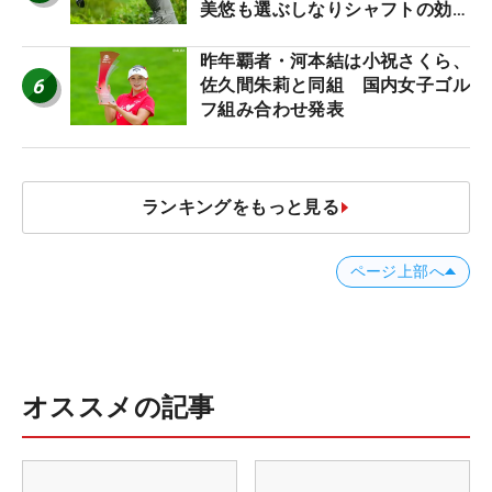
美悠も選ぶしなりシャフトの効果
【ツアープロたちの“飛ばしギ
ア”】
昨年覇者・河本結は小祝さくら、
6
佐久間朱莉と同組 国内女子ゴル
フ組み合わせ発表
ランキングをもっと見る
ページ上部へ
オススメの記事