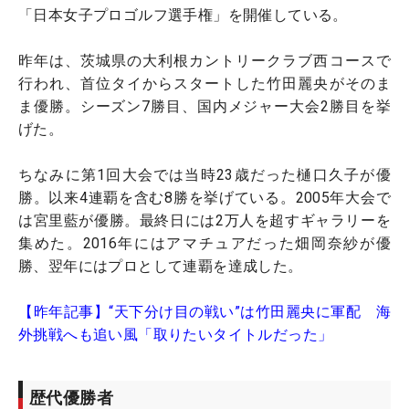
「日本女子プロゴルフ選手権」を開催している。
昨年は、茨城県の大利根カントリークラブ西コースで
行われ、首位タイからスタートした竹田麗央がそのま
ま優勝。シーズン7勝目、国内メジャー大会2勝目を挙
げた。
ちなみに第1回大会では当時23歳だった樋口久子が優
勝。以来4連覇を含む8勝を挙げている。2005年大会で
は宮里藍が優勝。最終日には2万人を超すギャラリーを
集めた。2016年にはアマチュアだった畑岡奈紗が優
勝、翌年にはプロとして連覇を達成した。
【昨年記事】“天下分け目の戦い”は竹田麗央に軍配 海
外挑戦へも追い風「取りたいタイトルだった」
歴代優勝者