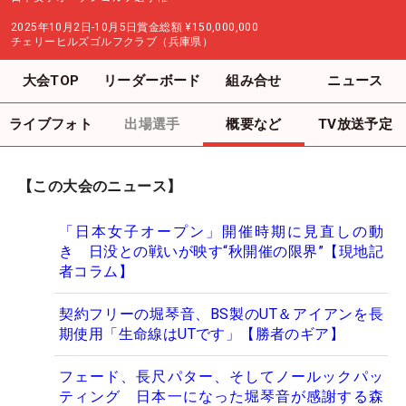
2025年10月2日-10月5日
賞金総額
¥150,000,000
チェリーヒルズゴルフクラブ（兵庫県）
大会TOP
リーダーボード
組み合せ
ニュース
ライブフォト
出場選手
概要など
TV放送予定
【この大会のニュース】
「日本女子オープン」開催時期に見直しの動
き 日没との戦いが映す“秋開催の限界”【現地記
者コラム】
契約フリーの堀琴音、BS製のUT＆アイアンを長
期使用「生命線はUTです」【勝者のギア】
フェード、長尺パター、そしてノールックパッ
ティング 日本一になった堀琴音が感謝する森