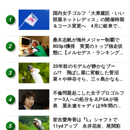
国内女子ゴルフ「大東建託・いい
1
部屋ネットレディス」の開催時期
＆コース変更へ 4月に岐阜で開
催
桑木志帆が海外メジャー制覇で
2
800pt獲得 実質のトップ独走状
態に【メルセデス・ランキング番
外編】
20年前のモデルが静かなブー
3
ム!? 飛ばし屋に変貌した菅沼
菜々や神谷そら、三ヶ島かなも使
う“名器”が人気な理由【ツアープ
ロたちの“飛ばしギア”】
不倫問題起こした女子プロゴルフ
4
ァー3人への処分をJLPGAが発
表 栗永遼キャディは9年間の立
ち入り禁止
皆吉愛寿香は『L』シャフトで
5
11ydアップ 永井花奈、尾関彩