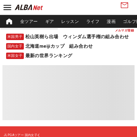
全ツアー
ギア
レッスン
ライフ
漫画
ゴルフ
メルマガ登録
松山英樹ら出場 ウィンダム選手権の組み合わせ
米国男子
北海道meijiカップ 組み合わせ
国内女子
最新の世界ランキング
米国女子
JLPGAツアー
国内女子