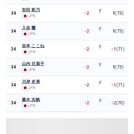
安田 彩乃
F
-2
1
34
(73)
JPN
入谷 響
F
-2
1
34
(73)
JPN
吉本 ここね
F
-2
-1
34
(71)
JPN
山内 日菜子
F
-2
1
34
(73)
JPN
川岸 史果
F
-2
-1
34
(71)
JPN
桑木 志帆
F
-2
-2
34
(70)
JPN