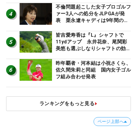
ロたちの“飛ばしギア”】
不倫問題起こした女子プロゴルフ
4
ァー3人への処分をJLPGAが発
表 栗永遼キャディは9年間の立
ち入り禁止
皆吉愛寿香は『L』シャフトで
5
11ydアップ 永井花奈、尾関彩
美悠も選ぶしなりシャフトの効果
【ツアープロたちの“飛ばしギ
ア”】
昨年覇者・河本結は小祝さくら、
6
佐久間朱莉と同組 国内女子ゴル
フ組み合わせ発表
ランキングをもっと見る
ページ上部へ