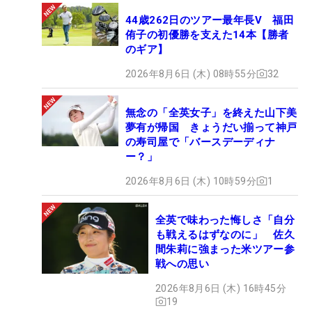
44歳262日のツアー最年長V 福田
侑子の初優勝を支えた14本【勝者
のギア】
2026年8月6日 (木) 08時55分
32
無念の「全英女子」を終えた山下美
夢有が帰国 きょうだい揃って神戸
の寿司屋で「バースデーディナ
ー？」
2026年8月6日 (木) 10時59分
1
全英で味わった悔しさ「自分
も戦えるはずなのに」 佐久
間朱莉に強まった米ツアー参
戦への思い
2026年8月6日 (木) 16時45分
19