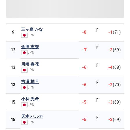
三ヶ島 かな
F
-8
-1
9
(71)
JPN
金澤 志奈
F
-7
-3
12
(69)
JPN
川﨑 春花
F
-6
-4
13
(68)
JPN
吉澤 柚月
F
-6
-2
13
(70)
JPN
小林 光希
F
-5
-3
15
(69)
JPN
天本 ハルカ
F
-5
-3
15
(69)
JPN