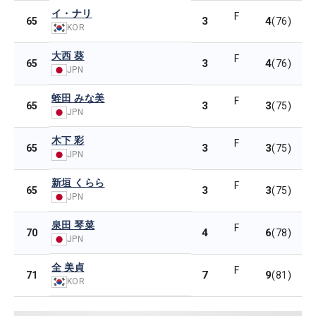
イ・ナリ
F
3
4
65
(76)
KOR
大西 葵
F
3
4
65
(76)
JPN
蛭田 みな美
F
3
3
65
(75)
JPN
木下 彩
F
3
3
65
(75)
JPN
新垣 くらら
F
3
3
65
(75)
JPN
泉田 琴菜
F
4
6
70
(78)
JPN
全 美貞
F
7
9
71
(81)
KOR