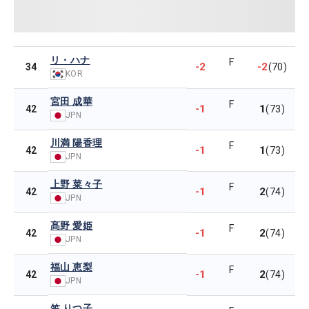
リ・ハナ
F
-2
-2
34
(70)
KOR
宮田 成華
F
-1
1
42
(73)
JPN
川満 陽香理
F
-1
1
42
(73)
JPN
上野 菜々子
F
-1
2
42
(74)
JPN
髙野 愛姫
F
-1
2
42
(74)
JPN
福山 恵梨
F
-1
2
42
(74)
JPN
笠 りつ子