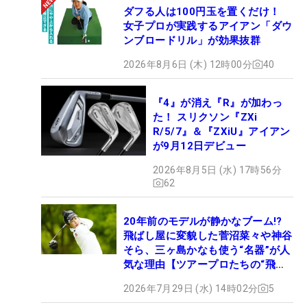
ダフる人は100円玉を置くだけ！
女子プロが実践するアイアン「ダウ
ンブロードリル」が効果抜群
2026年8月6日 (木) 12時00分
40
『4』が消え『R』が加わっ
た！ スリクソン『ZXi
R/5/7』＆『ZXiU』アイアン
が9月12日デビュー
2026年8月5日 (水) 17時56分
62
20年前のモデルが静かなブーム!?
飛ばし屋に変貌した菅沼菜々や神谷
そら、三ヶ島かなも使う“名器”が人
気な理由【ツアープロたちの“飛ば
しギア”】
2026年7月29日 (水) 14時02分
5