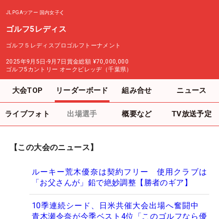
JLPGAツアー
国内女子
ゴルフ5レディス
ゴルフ５レディスプロゴルフトーナメント
2025年9月5日-9月7日
賞金総額
¥70,000,000
ゴルフ5カントリー オークビレッヂ（千葉県）
大会TOP
リーダーボード
組み合せ
ニュース
ライブフォト
出場選手
概要など
TV放送予定
【この大会のニュース】
ルーキー荒木優奈は契約フリー 使用クラブは
「お父さんが」鉛で絶妙調整【勝者のギア】
10季連続シード、日米共催大会出場へ奮闘中
青木瀬令奈が今季ベスト4位「このゴルフなら優