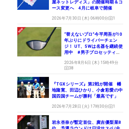
屋ネットレディス」の開催時期＆コ
ース変更へ 4月に岐阜で開催
2026年7月30日 (木) 06時00分
1
“替えないプロ”今平周吾が10
年ぶりにドライバーチェン
ジ！ UT、5Wは名器を継続使
用中 #男子プロセッティン
グ
2026年8月6日 (木) 15時49分
38
『TGXシリーズ』第2戦が開催 幡
地隆寛、田辺ひかり、小倉彩愛の中
国四国チームが勝利「最高です」
2026年7月28日 (火) 17時30分
1
岩永杏奈が暫定首位、廣吉優梨菜8
位 予選ラウンドは日没サスペ/全