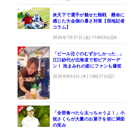
炎天下で選手が魅せた熱戦 懸命に
感じた大会側の暑さ対策【現地記者
コラム】
2026年7月31日 (金) 11時55分
6
「ビール注ぐのむずかしかった…」
江口紗代が北海道で初ビアガーデ
ン！ 泡まみれの姿にファンも爆笑
2026年8月6日 (木) 13時27分
1
「全部食べたら太っちゃうよ！」小
祝さくらが大量のお菓子を前に満面
の笑み