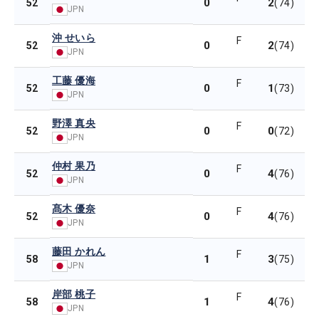
0
2
52
(74)
JPN
沖 せいら
F
0
2
52
(74)
JPN
工藤 優海
F
0
1
52
(73)
JPN
野澤 真央
F
0
0
52
(72)
JPN
仲村 果乃
F
0
4
52
(76)
JPN
髙木 優奈
F
0
4
52
(76)
JPN
藤田 かれん
F
1
3
58
(75)
JPN
岸部 桃子
F
1
4
58
(76)
JPN