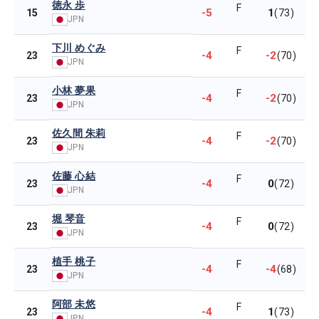
徳永 歩
F
-5
1
15
(73)
JPN
下川 めぐみ
F
-4
-2
23
(70)
JPN
小林 夢果
F
-4
-2
23
(70)
JPN
佐久間 朱莉
F
-4
-2
23
(70)
JPN
佐藤 心結
F
-4
0
23
(72)
JPN
堀 琴音
F
-4
0
23
(72)
JPN
植手 桃子
F
-4
-4
23
(68)
JPN
阿部 未悠
F
-4
1
23
(73)
JPN