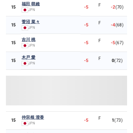
福田 萌維
F
-5
-2
15
(70)
JPN
菅沼 菜々
F
-5
-4
15
(68)
JPN
吉川 桃
F
-5
-5
15
(67)
JPN
木戸 愛
F
-5
0
15
(72)
JPN
仲宗根 澄香
F
-5
1
15
(73)
JPN