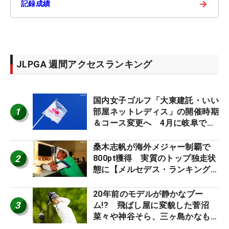
→
記録成績
JLPGA 週間アクセスランキング
国内女子ゴルフ「大東建託・いい
1
部屋ネットレディス」の開催時期
＆コース変更へ 4月に岐阜で開
催
桑木志帆が海外メジャー制覇で
2
800pt獲得 実質のトップ独走状
態に【メルセデス・ランキング番
外編】
20年前のモデルが静かなブー
3
ム!? 飛ばし屋に変貌した菅沼
菜々や神谷そら、三ヶ島かなも使
う“名器”が人気な理由【ツアープ