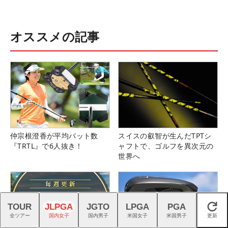
オススメの記事
仲宗根澄香が平均パット数
スイスの叡智が生んだTPTシ
『TRTL』で6人抜き！
ャフトで、ゴルフを異次元の
世界へ
TOUR
JLPGA
JGTO
LPGA
PGA
閉じる
全ツアー
国内女子
国内男子
米国女子
米国男子
更新