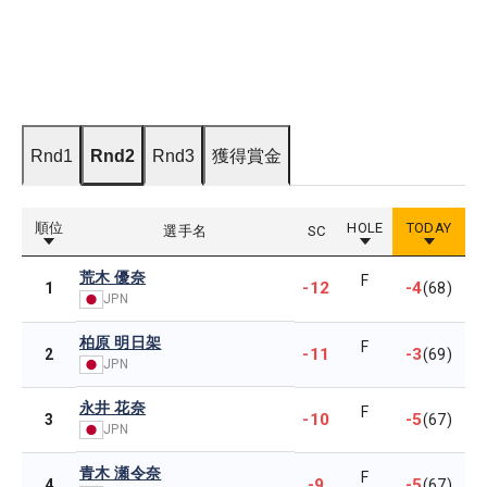
Rnd1
Rnd2
Rnd3
獲得賞金
順位
HOLE
TODAY
選手名
SC
荒木 優奈
F
-12
-4
1
(68)
JPN
柏原 明日架
F
-11
-3
2
(69)
JPN
永井 花奈
F
-10
-5
3
(67)
JPN
青木 瀬令奈
F
-9
-5
4
(67)