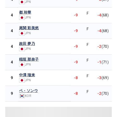
JPN
都 玲華
F
-9
-4
4
(68)
JPN
尾関 彩美悠
F
-9
-4
4
(68)
JPN
政田 夢乃
F
-9
-2
4
(70)
JPN
稲垣 那奈子
F
-9
-1
4
(71)
JPN
中澤 瑠来
F
-8
-3
9
(69)
JPN
ペ・ソンウ
F
-8
-2
9
(70)
KOR