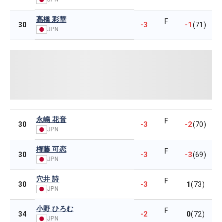
髙橋 彩華
F
-3
-1
30
(71)
JPN
永嶋 花音
F
-3
-2
30
(70)
JPN
権藤 可恋
F
-3
-3
30
(69)
JPN
穴井 詩
F
-3
1
30
(73)
JPN
小野 ひろむ
F
-2
0
34
(72)
JPN