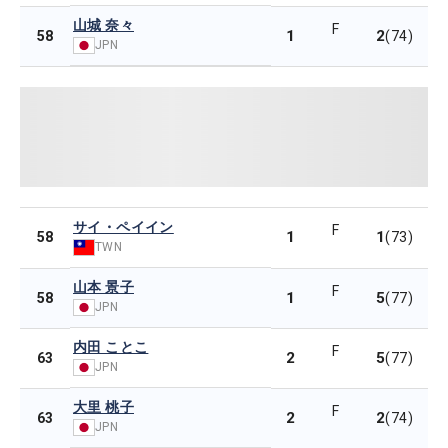
山城 奈々
F
1
2
58
(74)
JPN
サイ・ペイイン
F
1
1
58
(73)
TWN
山本 景子
F
1
5
58
(77)
JPN
内田 ことこ
F
2
5
63
(77)
JPN
大里 桃子
F
2
2
63
(74)
JPN