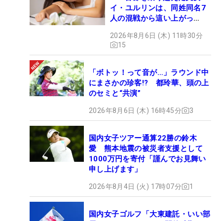
イ・ユルリンは、同姓同名7
人の混戦から這い上がっ
た“新星ヒロイン”
2026年8月6日 (木) 11時30分
15
「ボトッ！って音が…」ラウンド中
にまさかの珍客!? 都玲華、頭の上
のセミと“共演”
2026年8月6日 (木) 16時45分
3
国内女子ツアー通算22勝の鈴木
愛 熊本地震の被災者支援として
1000万円を寄付「謹んでお見舞い
申し上げます」
2026年8月4日 (火) 17時07分
1
国内女子ゴルフ「大東建託・いい部