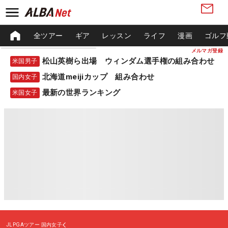
全ツアー
ギア
レッスン
ライフ
漫画
ゴルフ
メルマガ登録
松山英樹ら出場 ウィンダム選手権の組み合わせ
米国男子
北海道meijiカップ 組み合わせ
国内女子
最新の世界ランキング
米国女子
JLPGAツアー
国内女子