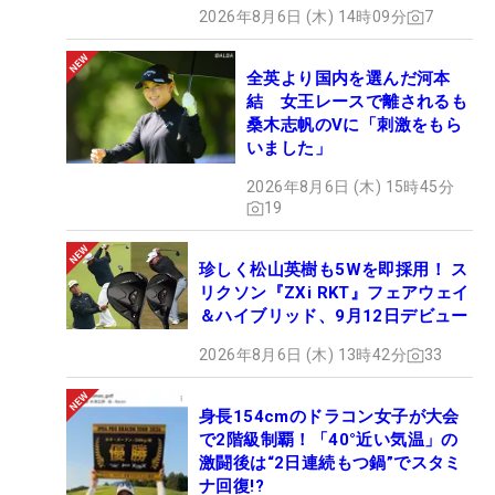
2026年8月6日 (木) 14時09分
7
全英より国内を選んだ河本
結 女王レースで離されるも
桑木志帆のVに「刺激をもら
いました」
2026年8月6日 (木) 15時45分
19
珍しく松山英樹も5Wを即採用！ ス
リクソン『ZXi RKT』フェアウェイ
＆ハイブリッド、9月12日デビュー
2026年8月6日 (木) 13時42分
33
身長154cmのドラコン女子が大会
で2階級制覇！「40°近い気温」の
激闘後は“2日連続もつ鍋”でスタミ
ナ回復!?