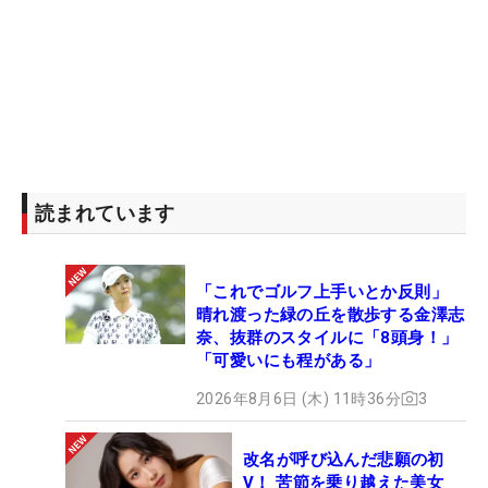
読まれています
「これでゴルフ上手いとか反則」
晴れ渡った緑の丘を散歩する金澤志
奈、抜群のスタイルに「8頭身！」
「可愛いにも程がある」
2026年8月6日 (木) 11時36分
3
改名が呼び込んだ悲願の初
V！ 苦節を乗り越えた美女