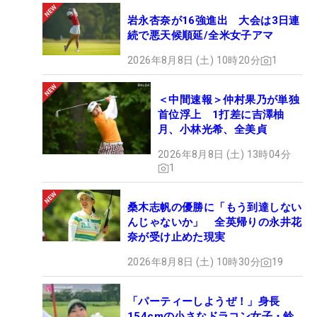
岩永杏奈が16強進出 大会は3日連
続で悪天候順延/全米女子アマ
2026年8月8日 (土) 10時20分
1
＜中間速報＞仲村果乃が単独
首位浮上 1打差に吉澤柚
月、小林光希、全美貞
2026年8月8日 (土) 13時04分
1
桑木志帆の優勝に「もう到達しない
んじゃないか」 全英帰りの永井花
奈が受け止めた現実
2026年8月8日 (土) 10時30分
19
「パーティーしようぜ！」身長
154cmの小さなドラコン女子・鈴