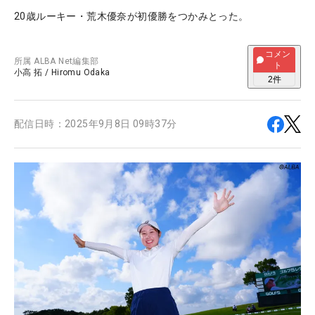
20歳ルーキー・荒木優奈が初優勝をつかみとった。
コメン
所属
ALBA Net編集部
ト
小高 拓
/
Hiromu Odaka
2
件
配信日時：
2025年9月8日 09時37分