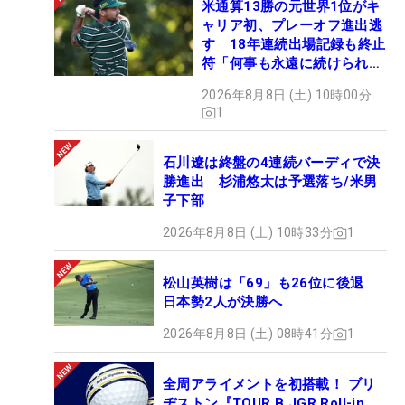
米通算13勝の元世界1位がキ
ャリア初、プレーオフ進出逃
す 18年連続出場記録も終止
符「何事も永遠に続けられな
い」
2026年8月8日 (土) 10時00分
1
石川遼は終盤の4連続バーディで決
勝進出 杉浦悠太は予選落ち/米男
子下部
2026年8月8日 (土) 10時33分
1
松山英樹は「69」も26位に後退
日本勢2人が決勝へ
2026年8月8日 (土) 08時41分
1
全周アライメントを初搭載！ ブリ
ヂストン『TOUR B JGR Roll-in