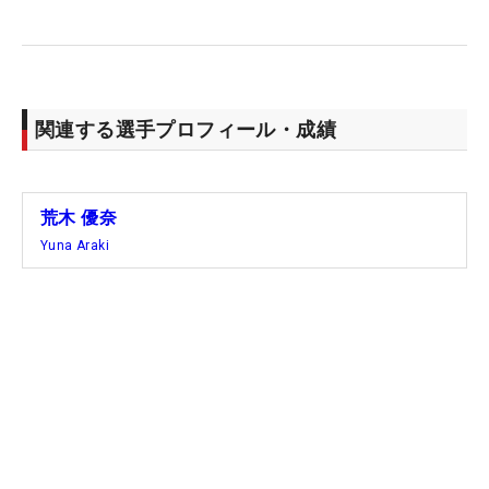
を外していて、やばいと感じていました。最後の方
は難しいホールが残っているし、前の組のスコアも
分からなかったので早いうちにバーディを獲って伸
ばしたかった」と攻撃の手を緩めなかった。
関連する選手プロフィール・成績
12番パー4で4メートルのバーディパット沈めると、
13番パー5は2オンに成功して伸ばし、単独首位に立
荒木 優奈
った。場内にはリーダーボードが少なく、自身の順
Yuna Araki
位を把握できていなかったが、14番パー3で前の組
のスコアを示すキャリングボードが見えた。「トッ
プかも。『うわっ、ガチか』って。残りは難しいホ
ールが続くので気合を入れ直しました」。
自身の位置を把握したあとの14番、15番は、ともに
入れごろ外しごろの1メートルほどのパーパットを
しっかり決めきり、後続にスキを見せない。終盤の