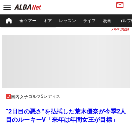
全ツアー
ギア
レッスン
ライフ
漫画
ゴルフ
メルマガ登録
ゴルフ5レディス
国内女子
“2日目の悪さ”を払拭した荒木優奈が今季2人
目のルーキーV「来年は年間女王が目標」