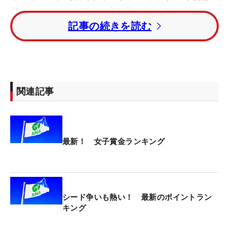
勝。ルーキーとしては、入谷響に次いで2人目のツ
アー優勝者となった。
記事の続きを読む
1.5メートルのウィニングパットを沈めると、「終わ
ったって感じと、うわーってなりました」と安どの
表情を浮かべた。今季5度目の初日首位発進だった
関連記事
が、一抹の不安があった。「初日がトップだと、2
日目悪いことが多いので…」。
3月の「アクサレディス」は初日「68」→「74」、
最新！ 女子賞金ランキング
4月の「KKT杯バンテリンレディスは「67」
→「76」、7月の「明治安田レディス」は「63」
→「73」と過去4回中3回、失速を経験してきた。
シード争いも熱い！ 最新のポイントラン
「今週はきょう（2R）で終わってしまうので、攻め
キング
切らないとダメだなと思っていたし、調子はいいと