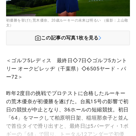
初優勝を挙げた荒木優奈。20歳ルーキーの未来は明るい （撮影：上山敬
太）
この記事の写真
1
枚を見る
＜ゴルフ5レディス 最終日◇7日◇ゴルフ5カント
リー オークビレッヂ（千葉県）◇6505ヤード・パ
ー72＞
昨年2度目の挑戦でプロテストに合格したルーキー
の荒木優奈が初優勝を遂げた。台風15号の影響で初
日の競技が中止となり、36ホールの短縮競技。初日
「64」をマークして柏原明日架、稲垣那奈子と並ん
で首位タイで滑り出すと、最終日は5バーディ・1ボ
ギーの「68」で回り、トータル12アンダーで初優