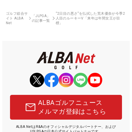
ゴルフ総合サ
“2日目の悪さ”を払拭した荒木優奈が今季2
「JLPGA」
イト ALBA
人目のルーキーV「来年は年間女王が目
の記事一覧
Net
標」
ALBAゴルフニュース
メルマガ登録はこちら
ALBA NetはR&Aのオフィシャルデジタルパートナー、および
USLPGAの日本公式サイトパートナーです。