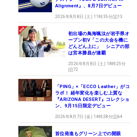
Alignment』、8月7日デビュー
2026年8月8日 (土) 11時35分
13
初出場の鳥海颯汰が岩手県オ
ープン初V「この大会を機に
どんどん上に」 シニアの部
は宮本勝昌が連覇
2026年8月8日 (土) 18時25分
72
「PING」×「ECCO Leather」がコ
ラボ！ 経年変化を楽しむ上質な
『ARIZONA DESERT』コレクショ
ン、9月15日限定デビュー
2026年8月7日 (金) 14時28分
64
首位発進もグリーン上での開眼