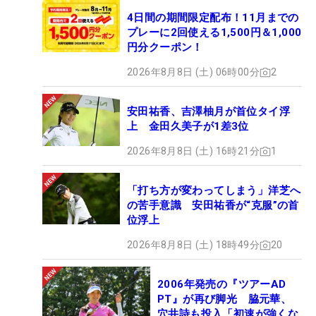
不良が重なって…」と3日目カットで不合格に終わっ
4日間の期間限定配布！11月までの
た。「今まで生きてきて初めての挫折」を味わっ
プレーに2回使える1,500円＆1,000
円分クーポン！
た。
2026年8月8日 (土) 06時00分
2
地元・熊本県で腕を磨くと、2度目のテストは「や
ればできる。自分を信じて、最後までやっていまし
安田祐香、吉澤柚月が首位タイ浮
た」と見事に合格を果たす。
上 金田久美子が1差3位
2026年8月8日 (土) 16時21分
1
シーズンが始まると、1年先にプロ入りした高校の
同級生、菅楓華が開幕から3戦連続最終日最終組に
「打ち方が変わってしまう」洋芝へ
入るなど大活躍。プロテスト同期の入谷響は6月の
の苦手意識 安田祐香が“克服”の首
位浮上
「ニチレイレディス」でルーキー一番乗りとなる優
勝を遂げ、下部のステップ・アップツアーでは同期
2026年8月8日 (土) 18時49分
20
の水木春花、青木香奈子、加藤麗奈、大久保柚季が
優勝を飾った。
2006年発売の『ツアーAD
PT』が再び脚光 脇元華、
穴井詩も投入「初速が強くな