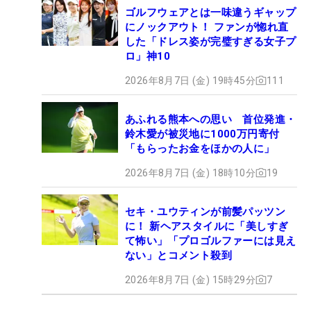
ゴルフウェアとは一味違うギャップ
にノックアウト！ ファンが惚れ直
した「ドレス姿が完璧すぎる女子プ
ロ」神10
2026年8月7日 (金) 19時45分
111
あふれる熊本への思い 首位発進・
鈴木愛が被災地に1000万円寄付
「もらったお金をほかの人に」
2026年8月7日 (金) 18時10分
19
セキ・ユウティンが前髪パッツン
に！ 新ヘアスタイルに「美しすぎ
て怖い」「プロゴルファーには見え
ない」とコメント殺到
2026年8月7日 (金) 15時29分
7