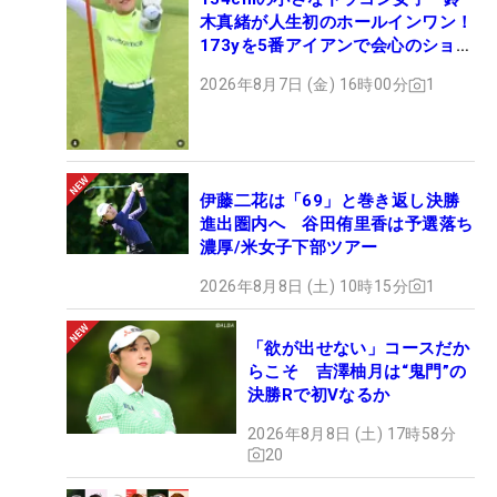
木真緒が人生初のホールインワン！
173yを5番アイアンで会心のショッ
ト
2026年8月7日 (金) 16時00分
1
伊藤二花は「69」と巻き返し決勝
進出圏内へ 谷田侑里香は予選落ち
濃厚/米女子下部ツアー
2026年8月8日 (土) 10時15分
1
「欲が出せない」コースだか
らこそ 吉澤柚月は“鬼門”の
決勝Rで初Vなるか
2026年8月8日 (土) 17時58分
20