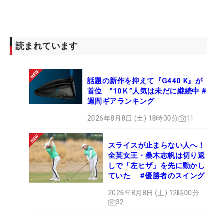
難しいホールでも落とすことなく、1打リードのま
ま18番を終えた。戦前の不安は、攻める気持ちと粘
るパットで払拭した。
読まれています
優勝インタビューでは「後半は長くて苦しかった。
ルーキーイヤーで優勝できてホッとしています」と
話題の新作を抑えて『G440 K』が
笑顔を見せた。表舞台では涙は見せなかったが、普
首位 “10Ｋ”人気は未だに継続中 #
段バッグを預ける機会の多い佐藤亜衣里キャディに
週間ギアランキング
「おめでとう」と声をかけられると、「ちょちょぎ
2026年8月8日 (土) 18時00分
11
れるぐらいうれしかった」と涙があふれた。
スライスが止まらない人へ！
2年前は悔し涙を流した。日章学園高校2年時に正確
全英女王・桑木志帆は切り返
なアイアンショットを武器に「日本ジュニア」を制
しで「左ヒザ」を先に動かし
すと、ナショナルチームのエース格として活躍。ジ
ていた #優勝者のスイング
ュニア時代は順調に結果を残した。合格間違いなし
2026年8月8日 (土) 12時00分
と思われた2023年。1度目のプロテストは、「パッ
32
ティングがイップスみたいになっていたのと、体調