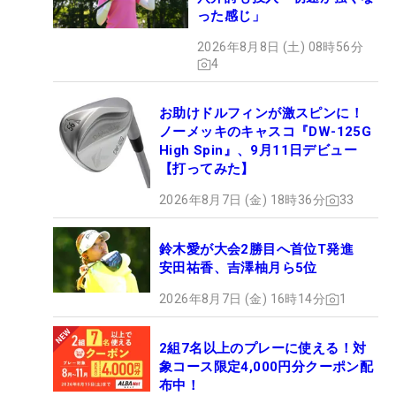
「楓華の活躍は刺激になっていて、自分もそうなり
った感じ」
たいと思っていたし、響ちゃんが勝ったときには
2026年8月8日 (土) 08時56分
『すげーっ』って感動しました。97期生はステップ
4
でいっぱい優勝者が出ていて、自分も優勝者になり
たいと思っていました。みんなの活躍のおかげで、
お助けドルフィンが激スピンに！
がんばろうって思えました」。同期からの刺激を受
ノーメッキのキャスコ『DW-125G
け続けながら、ルーキーイヤーでの優勝をかなえ
High Spin』、9月11日デビュー
た。
【打ってみた】
2026年8月7日 (金) 18時36分
33
次なる目標も明確だ。「今回は2日間（36ホール）
だったので、まぐれって思う人もいると思います。
鈴木愛が大会2勝目へ首位T発進
残りのシーズンでは3日間や4日間大会で2勝目、3勝
安田祐香、吉澤柚月ら5位
目を挙げたい。ルーキーで1勝できたので、来年は
2026年8月7日 (金) 16時14分
1
年間女王を目標にやりたいと思います」。落胆を乗
り越えてプロの称号を手にし、1年目から躍動。プ
2組7名以上のプレーに使える！対
ロとして挫折知らずの競技人生が始まりそうだ。
象コース限定4,000円分クーポン配
（文・小高拓）
布中！