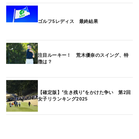
感じていた」と攻める気持ちを持ち続けた。
最終組の柏原が1番でのバーディ先行で抜け出す
ゴルフ5レディス 最終結果
と、荒木は2番パー4でティショットが木に当たって
根元に落ちるなど、3打目を寄せられずにボギー先
行と悪い流れだった。
注目ルーキー！ 荒木優奈のスイング、特
徴は？
そんな20歳を、今週初タッグを組んだ佐藤大輔キャ
ディが鼓舞する。「プロテストに合格しているんだ
から、ボギー打っても大丈夫。未来があるんだから
楽しくやろう」。その言葉に気持ちを切り替える
【確定版】“生き残り”をかけた争い 第2回
と、5番から3連続バーディで食らいつく。
女子リランキング2025
前半3つ伸ばした柏原と1打ビハインドでバックナイ
ンに入った。前半スキのなかった柏原は不運も重な
って10番、11番で連続ボギーと後退。再び首位に立
ったが、「10番、11番で自分が短いバーディパット