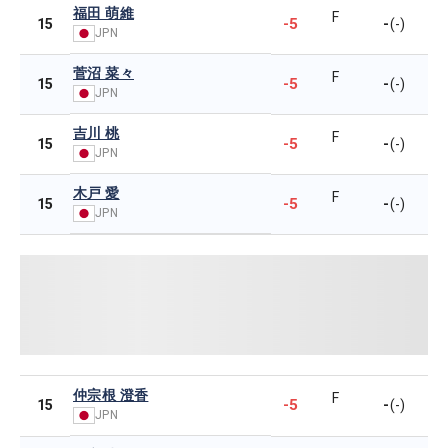
福田 萌維
F
-5
-
15
(-)
JPN
菅沼 菜々
F
-5
-
15
(-)
JPN
吉川 桃
F
-5
-
15
(-)
JPN
木戸 愛
F
-5
-
15
(-)
JPN
仲宗根 澄香
F
-5
-
15
(-)
JPN