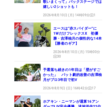
歌いまくって」バックステージでは
嬉しい2ショットも！
2026年8月10日 (月) 14時09分
1
エースは“赤スパイダー”に
1WだけフレックスX 初優
勝・吉澤柚月の個性的な14本
【勝者のギア】
2026年8月10日 (月) 15時00分
30
予選落ち続きの1年目は「壁がすご
かった」 パット劇的改善の吉澤柚
月がプロ3年目で初V
2026年8月9日 (日) 16時42分
17
ホアキン・ニーマンが通算16アン
ダーでLIV完全優勝 浅地洋佑22位