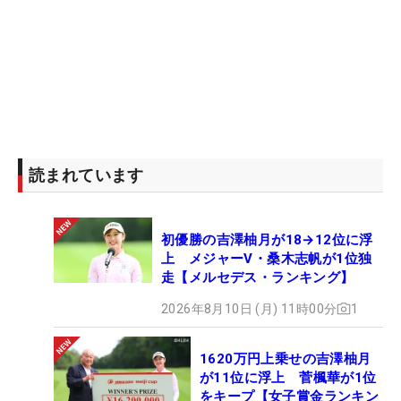
読まれています
初優勝の吉澤柚月が18→12位に浮
上 メジャーV・桑木志帆が1位独
走【メルセデス・ランキング】
2026年8月10日 (月) 11時00分
1
1620万円上乗せの吉澤柚月
が11位に浮上 菅楓華が1位
をキープ【女子賞金ランキン