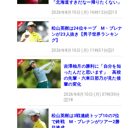
「北海道すきだなー帰りたくない」
2026年8月10日 (月) 16時12分
13
松山英樹は24位キープ M・ブレナ
ンが23人抜き【男子世界ランキン
グ】
2026年8月10日 (月) 11時51分
1
吉澤柚月の勝利に「自分を知
ったんだと思います」 高校
の先輩・六車日那乃が見た後
輩の変化
2026年8月10日 (月) 07時30分
18
松山英樹は3戦連続トップ10の7位
で終戦 M・ブレナンがツアー2勝
目達成