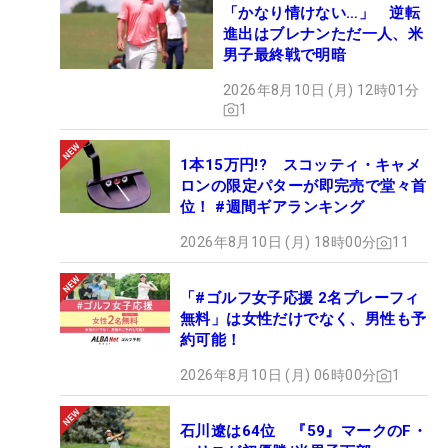
「かなり情けない…」 逆転
進出はブレナンただ一人、米
男子最終戦で明暗
2026年8月10日 (月) 12時01分
1
1本15万円!? スコッティ・キャメ
ロンの限定パターが即完売で堂々首
位！ #週間ギアランキング
2026年8月10日 (月) 18時00分
11
「#ゴルフ女子応援 2名プレーフィ
無料」は女性だけでなく、男性も予
約可能！
2026年8月10日 (月) 06時00分
1
石川遼は64位 『59』マークのF・