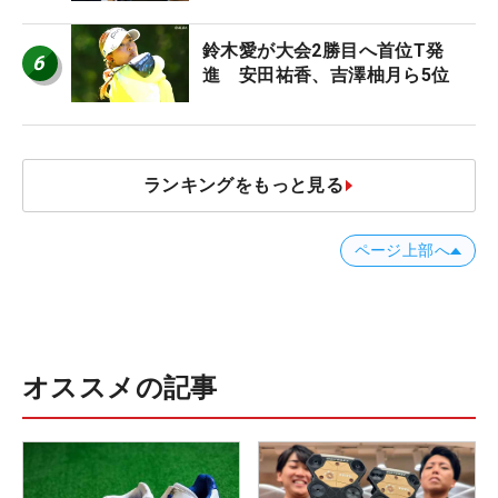
ち入り禁止
鈴木愛が大会2勝目へ首位T発
6
進 安田祐香、吉澤柚月ら5位
ランキングをもっと見る
ページ上部へ
オススメの記事