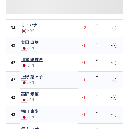
リ・ハナ
F
-2
-
34
(-)
KOR
宮田 成華
F
-1
-
42
(-)
JPN
川満 陽香理
F
-1
-
42
(-)
JPN
上野 菜々子
F
-1
-
42
(-)
JPN
髙野 愛姫
F
-1
-
42
(-)
JPN
福山 恵梨
F
-1
-
42
(-)
JPN
笠 りつ子