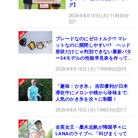
グ】
2026年8月10日 (月) 11時30分
1
ブレードなのにゼロトルク!? マレ
ットなのに開閉しやすい!? ヘッド
形状だけじゃ判別できない最新パタ
ー34モデルの性能早見表を作って
みた #ギアカタログ2026
2026年8月10日 (月) 17時08分
39
「趣味：かき氷」 吉田優利が日本
滞在中にメロンや桃から珍味まで、
人気のかき氷を次々に制覇！
2026年8月10日 (月) 13時53分
17
全英女王・桑木志帆が帰国早々に
LANAのライブへ 「叫びまくって