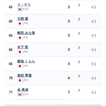
イ・ナリ
F
3
-
65
(-)
KOR
大西 葵
F
3
-
65
(-)
JPN
蛭田 みな美
F
3
-
65
(-)
JPN
木下 彩
F
3
-
65
(-)
JPN
新垣 くらら
F
3
-
65
(-)
JPN
泉田 琴菜
F
4
-
70
(-)
JPN
全 美貞
F
7
-
71
(-)
KOR