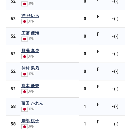
0
-
52
(-)
JPN
沖 せいら
F
0
-
52
(-)
JPN
工藤 優海
F
0
-
52
(-)
JPN
野澤 真央
F
0
-
52
(-)
JPN
仲村 果乃
F
0
-
52
(-)
JPN
髙木 優奈
F
0
-
52
(-)
JPN
藤田 かれん
F
1
-
58
(-)
JPN
岸部 桃子
F
1
-
58
(-)
JPN