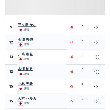
三ヶ島 かな
F
-8
-
9
(-)
JPN
金澤 志奈
F
-7
-
12
(-)
JPN
川﨑 春花
F
-6
-
13
(-)
JPN
吉澤 柚月
F
-6
-
13
(-)
JPN
小林 光希
F
-5
-
15
(-)
JPN
天本 ハルカ
F
-5
-
15
(-)
JPN