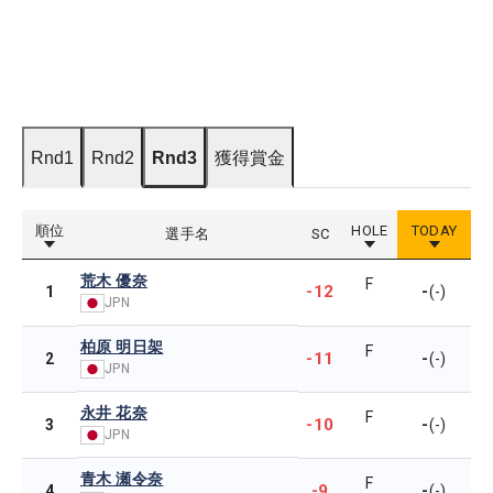
Rnd1
Rnd2
Rnd3
獲得賞金
順位
HOLE
TODAY
選手名
SC
荒木 優奈
F
-12
-
1
(-)
JPN
柏原 明日架
F
-11
-
2
(-)
JPN
永井 花奈
F
-10
-
3
(-)
JPN
青木 瀬令奈
F
-9
-
4
(-)