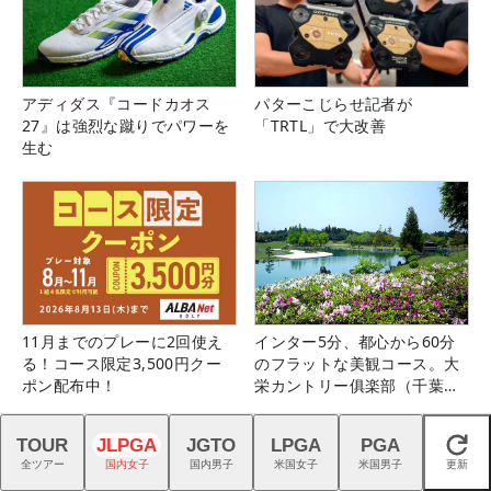
アディダス『コードカオス
パターこじらせ記者が
27』は強烈な蹴りでパワーを
「TRTL」で大改善
生む
11月までのプレーに2回使え
インター5分、都心から60分
る！コース限定3,500円クー
のフラットな美観コース。大
ポン配布中！
栄カントリー俱楽部（千葉
県）
TOUR
JLPGA
JGTO
LPGA
PGA
閉じる
全ツアー
国内女子
国内男子
米国女子
米国男子
更新