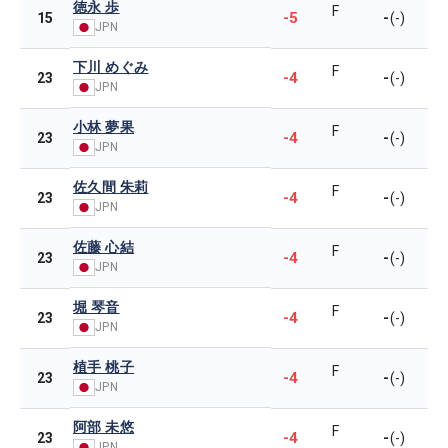
徳永 歩
F
-5
-
15
(-)
JPN
下川 めぐみ
F
-4
-
23
(-)
JPN
小林 夢果
F
-4
-
23
(-)
JPN
佐久間 朱莉
F
-4
-
23
(-)
JPN
佐藤 心結
F
-4
-
23
(-)
JPN
堀 琴音
F
-4
-
23
(-)
JPN
植手 桃子
F
-4
-
23
(-)
JPN
阿部 未悠
F
-4
-
23
(-)
JPN