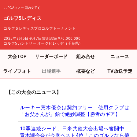
JLPGAツアー
国内女子
ゴルフ5レディス
ゴルフ５レディスプロゴルフトーナメント
2025年9月5日-9月7日
賞金総額
¥70,000,000
ゴルフ5カントリー オークビレッヂ（千葉県）
大会TOP
リーダーボード
組み合せ
ニュース
ライブフォト
出場選手
概要など
TV放送予定
【この大会のニュース】
ルーキー荒木優奈は契約フリー 使用クラブは
「お父さんが」鉛で絶妙調整【勝者のギア】
10季連続シード、日米共催大会出場へ奮闘中
青木瀬令奈が今季ベスト4位「このゴルフなら優