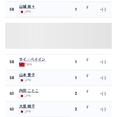
山城 奈々
F
1
-
58
(-)
JPN
サイ・ペイイン
F
1
-
58
(-)
TWN
山本 景子
F
1
-
58
(-)
JPN
内田 ことこ
F
2
-
63
(-)
JPN
大里 桃子
F
2
-
63
(-)
JPN