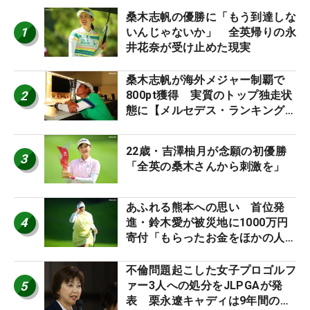
桑木志帆の優勝に「もう到達しな
1
いんじゃないか」 全英帰りの永
井花奈が受け止めた現実
桑木志帆が海外メジャー制覇で
2
800pt獲得 実質のトップ独走状
態に【メルセデス・ランキング番
外編】
22歳・吉澤柚月が念願の初優勝
3
「全英の桑木さんから刺激を」
あふれる熊本への思い 首位発
4
進・鈴木愛が被災地に1000万円
寄付「もらったお金をほかの人
に」
不倫問題起こした女子プロゴルフ
5
ァー3人への処分をJLPGAが発
表 栗永遼キャディは9年間の立