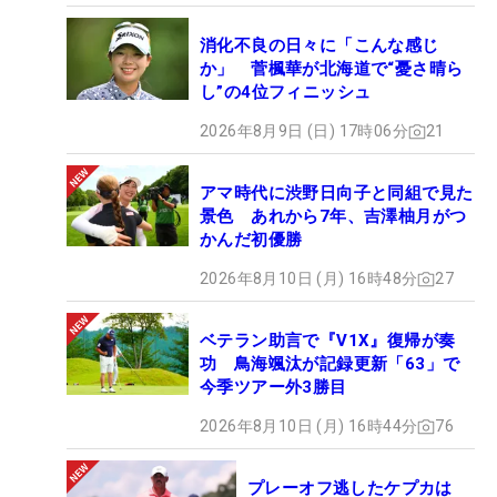
消化不良の日々に「こんな感じ
か」 菅楓華が北海道で“憂さ晴ら
し”の4位フィニッシュ
2026年8月9日 (日) 17時06分
21
アマ時代に渋野日向子と同組で見た
景色 あれから7年、吉澤柚月がつ
かんだ初優勝
2026年8月10日 (月) 16時48分
27
ベテラン助言で『V1X』復帰が奏
功 鳥海颯汰が記録更新「63」で
今季ツアー外3勝目
2026年8月10日 (月) 16時44分
76
プレーオフ逃したケプカは