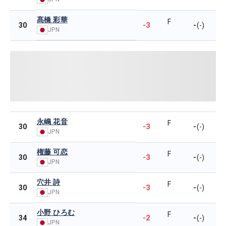
髙橋 彩華
F
-3
-
30
(-)
JPN
永嶋 花音
F
-3
-
30
(-)
JPN
権藤 可恋
F
-3
-
30
(-)
JPN
穴井 詩
F
-3
-
30
(-)
JPN
小野 ひろむ
F
-2
-
34
(-)
JPN