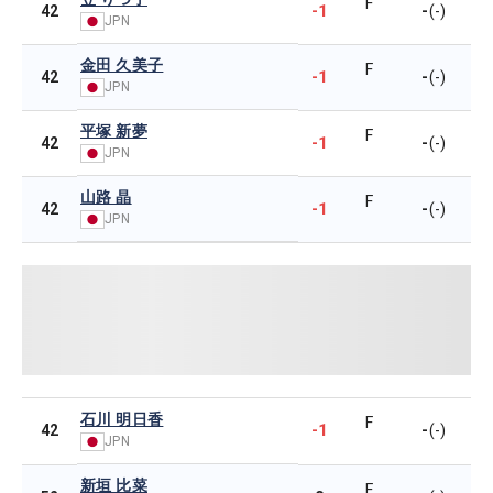
F
-1
-
42
(-)
JPN
金田 久美子
F
-1
-
42
(-)
JPN
平塚 新夢
F
-1
-
42
(-)
JPN
山路 晶
F
-1
-
42
(-)
JPN
石川 明日香
F
-1
-
42
(-)
JPN
新垣 比菜
F