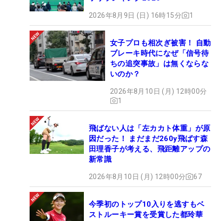
2026年8月9日 (日) 16時15分
1
女子プロも相次ぎ被害！ 自動
ブレーキ時代になぜ「信号待
ちの追突事故」は無くならな
いのか？
2026年8月10日 (月) 12時00分
1
飛ばない人は「左カカト体重」が原
因だった！ まだまだ260y飛ばす森
田理香子が考える、飛距離アップの
新常識
2026年8月10日 (月) 12時00分
67
今季初のトップ10入りを逃すもベ
ストルーキー賞を受賞した都玲華