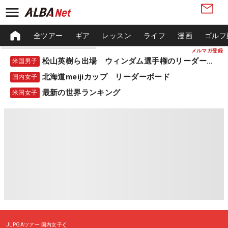
全ツアー
ギア
レッスン
ライフ
漫画
ゴルフ
メルマガ登録
松山英樹ら出場 ウィンダム選手権のリーダーボード
米国男子
北海道meijiカップ リーダーボード
国内女子
最新の世界ランキング
米国女子
JLPGAツアー
国内女子