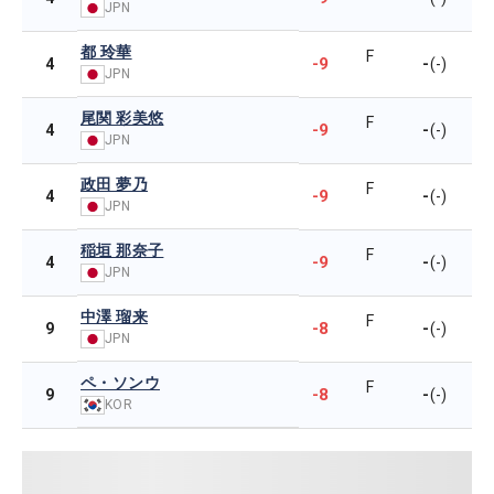
JPN
都 玲華
F
-9
-
4
(-)
JPN
尾関 彩美悠
F
-9
-
4
(-)
JPN
政田 夢乃
F
-9
-
4
(-)
JPN
稲垣 那奈子
F
-9
-
4
(-)
JPN
中澤 瑠来
F
-8
-
9
(-)
JPN
ペ・ソンウ
F
-8
-
9
(-)
KOR