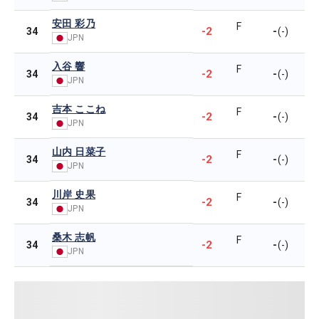
安田 彩乃
F
-2
-
34
(-)
JPN
入谷 響
F
-2
-
34
(-)
JPN
吉本 ここね
F
-2
-
34
(-)
JPN
山内 日菜子
F
-2
-
34
(-)
JPN
川岸 史果
F
-2
-
34
(-)
JPN
桑木 志帆
F
-2
-
34
(-)
JPN