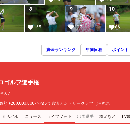
8
9
10
2
165
107
86
賞金ランキング
年間日程
ポイント
ロゴルフ選手権
手権大会
総額
¥200,000,000
かねひで喜瀬カントリークラブ（沖縄県）
組み合せ
ニュース
ライブフォト
出場選手
概要など
TV