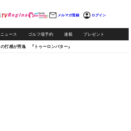
メルマガ登録
ログイン
Sニュース
ゴルフ場予約
連載
プレゼント
しの打感が秀逸 『トゥーロンパター』