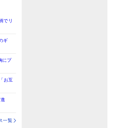
柄でリ
のギ
胸にプ
「お互
前進
ス一覧