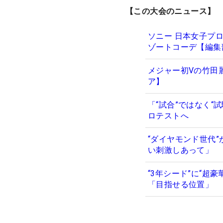
【この大会のニュース】
ソニー 日本女子プ
ゾートコーデ【編集
メジャー初Vの竹田
ア】
「“試合”ではなく
ロテストへ
“ダイヤモンド世代
い刺激しあって」
“3年シード”に“超
「目指せる位置」