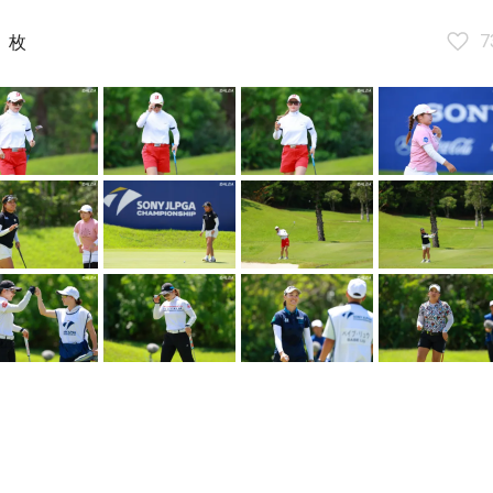
6
7
枚