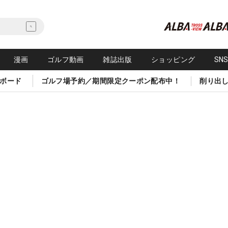
漫画
ゴルフ動画
雑誌出版
ショッピング
SN
ボード
ゴルフ場予約／期間限定クーポン配布中！
削り出