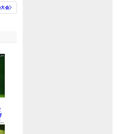
の大会
愛
寄
ほ