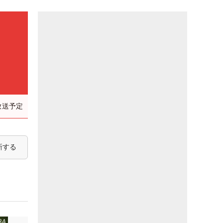
放送予定
新する