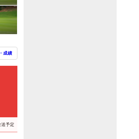
・成績
放送予定