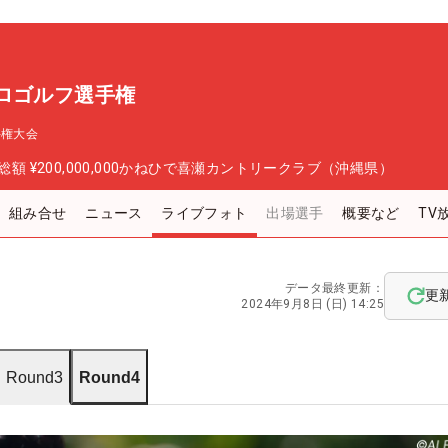
ロゴルフ選手権
手権大会
総額
¥200,000,000
かねひで喜瀬カントリークラブ（沖縄県）
組み合せ
ニュース
ライブフォト
出場選手
概要など
TV
データ最終更新：
更
2024年9月8日 (日) 14:25
Round3
Round4