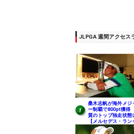
JLPGA 週間アクセ
桑木志帆が海外メジ
ー制覇で800pt獲得
1
質のトップ独走状態
【メルセデス・ラン
ング番外編】