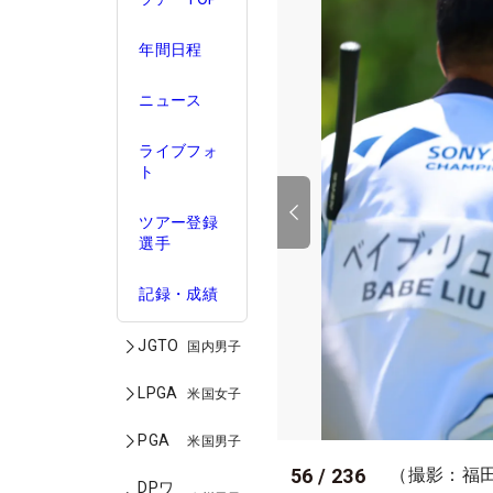
年間日程
ニュース
ライブフォ
ト
ツアー登録
選手
記録・成績
JGTO
国内男子
LPGA
米国女子
PGA
米国男子
56
/
236
（撮影：福
DPワ