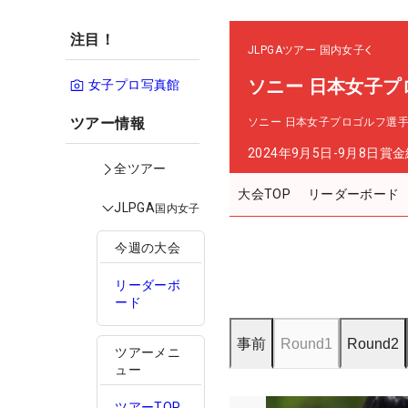
注目！
JLPGAツアー
国内女子
ソニー 日本女子プ
女子プロ写真館
ツアー情報
ソニー 日本女子プロゴルフ選
2024年9月5日-9月8日
賞金
全ツアー
大会TOP
リーダーボード
JLPGA
国内女子
今週の大会
リーダーボ
ード
事前
Round1
Round2
ツアーメニ
ュー
ツアーTOP