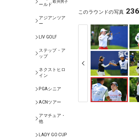
欧州男子
ールド
23
このラウンドの写真
アジアンツア
ー
LIV GOLF
ステップ・ア
ップ
ネクストヒロ
イン
PGAシニア
ACNツアー
アマチュア・
他
LADY GO CUP