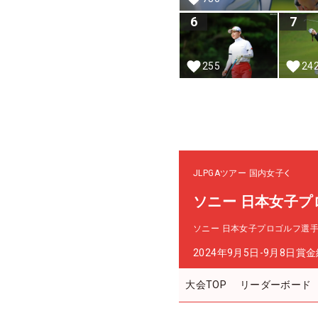
6
7
255
24
JLPGAツアー
国内女子
ソニー 日本女子プ
ソニー 日本女子プロゴルフ選
2024年9月5日-9月8日
賞金
大会TOP
リーダーボード