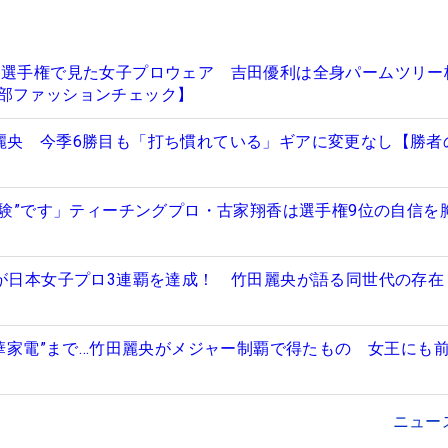
ロ選手権で見た女子プロウェア 吉田優利は全身パームツリー
部ファッションチェック】
麗央 今季6勝目も「打ち慣れている」ギアに変更なし【勝者
“試験”です」ティーチングプロ・古家翔香は選手権9位の自信を
”が日本女子プロ3連覇を達成！ 竹田麗央が語る同世代の存在
豪華家電”まで…竹田麗央がメジャー制覇で得たもの 女王にも
ニュー