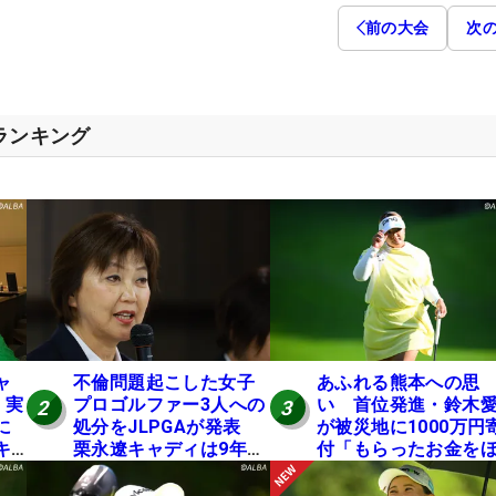
前の大会
次
スランキング
ャ
不倫問題起こした女子
あふれる熊本への思
 実
プロゴルファー3人への
い 首位発進・鈴木
2
3
に
処分をJLPGAが発表
が被災地に1000万円
キ
栗永遼キャディは9年間
付「もらったお金を
の立ち入り禁止
かの人に」