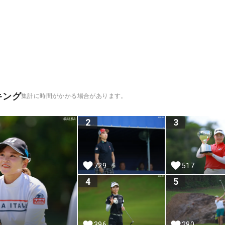
キング
集計に時間がかかる場合があります。
2
3
729
517
4
5
396
280