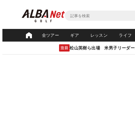
全ツアー
ギア
レッスン
ライフ
松山英樹ら出場 米男子リーダー
注目