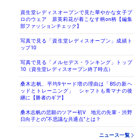
資生堂レディスオープンで見た華やかな女子プ
ロのウェア 原英莉花が着こなす柄on柄【編集
部ファッションチェック】
写真で見る「資生堂レディスオープン」成績ト
ップ10
写真で見る「メルセデス・ランキング」トップ
10（資生堂レディスオープン終了時点）
桑木志帆、平均9ヤード増の理由は「BSの新ヘ
ッドとトレーニング」 シャフトも青マナの後
継に【勝者のギア】
桑木志帆の悲願のツアー初V 地元の先輩・渋野
日向子との“不思議な共通点”とは？
ニュース一覧