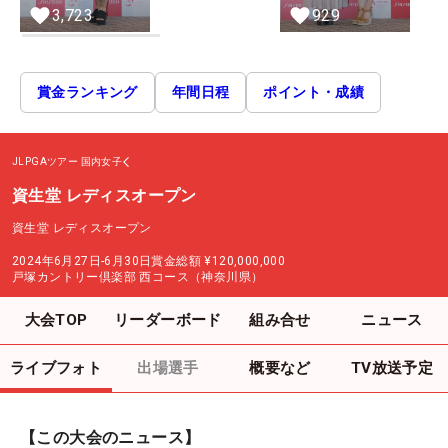
3,723
929
賞金ランキング
年間日程
ポイント・成績
JLPGAツアー
国内女子
資生堂 レディスオープン
資生堂 レディスオープン
2024年6月27日-6月30日
賞金総額
¥120,000,000
戸塚カントリー倶楽部 西コース（神奈川県）
大会TOP
リーダーボード
組み合せ
ニュース
ライブフォト
出場選手
概要など
TV放送予定
【この大会のニュース】