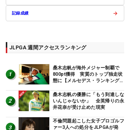
→
記録成績
JLPGA 週間アクセスランキング
桑木志帆が海外メジャー制覇で
1
800pt獲得 実質のトップ独走状
態に【メルセデス・ランキング番
外編】
桑木志帆の優勝に「もう到達しな
2
いんじゃないか」 全英帰りの永
井花奈が受け止めた現実
不倫問題起こした女子プロゴルフ
3
ァー3人への処分をJLPGAが発