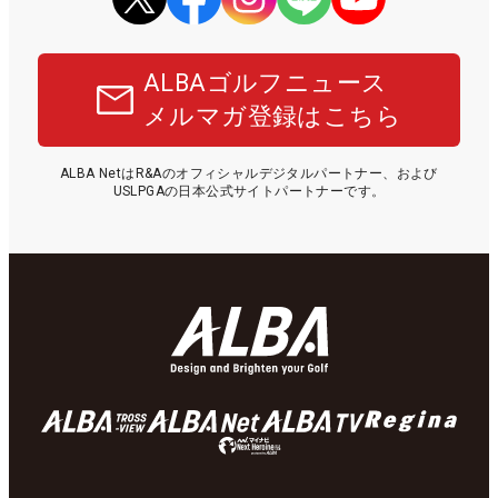
ALBAゴルフニュース
メルマガ登録はこちら
ALBA NetはR&Aのオフィシャルデジタルパートナー、および
USLPGAの日本公式サイトパートナーです。