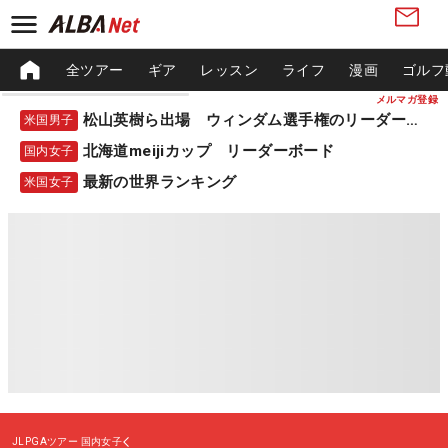
全ツアー
ギア
レッスン
ライフ
漫画
ゴルフ
メルマガ登録
松山英樹ら出場 ウィンダム選手権のリーダーボード
米国男子
北海道meijiカップ リーダーボード
国内女子
最新の世界ランキング
米国女子
JLPGAツアー
国内女子