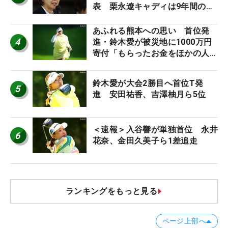
表 栗永遼キャディは9年間の立
ち入り禁止
あふれる熊本への思い 首位発
4
進・鈴木愛が被災地に1000万円
寄付「もらったお金をほかの人
に」
鈴木愛が大会2勝目へ首位T発
5
進 安田祐香、吉澤柚月ら5位
＜速報＞入谷響が単独首位 永井
6
花奈、金田久美子ら1差追走
ランキングをもっと見る
ページ上部へ