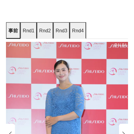
事前
Rnd1
Rnd2
Rnd3
Rnd4