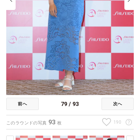
79
/
93
前へ
次へ
93
190
このラウンドの写真
枚