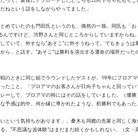
ったって。最後にアプローチしたところも日向子ちゃんもそこ
況だねという話をしながらやってました」
つとめていたのも門田氏というのも、偶然の一致。同氏も「お
るんですけど、渋野さんと同じところからしていますからね
していて、外すなら“あそこ”に外そうねって。でもきょうは
から」と話す。“あそこ”は勝利を演出する運命の場所だった
戦のときに同じ組でラウンドしたゲストが、19年にプロアマ
だったこと。「プロアマのお客さんが日向子ちゃんと回ってい
プレーして、プロアマの時にはその話をしていました。（優勝
んな予感は的中。何か縁に導かれたような、初勝利でもあった
たいという気持ちがあります」。桑木も同郷の先輩と同じく海
る。“不思議な追体験”はまだまだ続くかもしれない。（文・