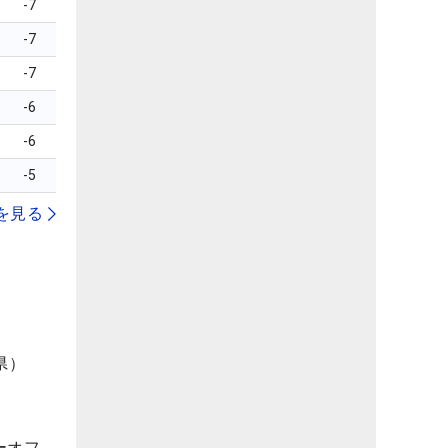
-7
-7
-7
-6
-6
-5
を見る
県）
ーオフ