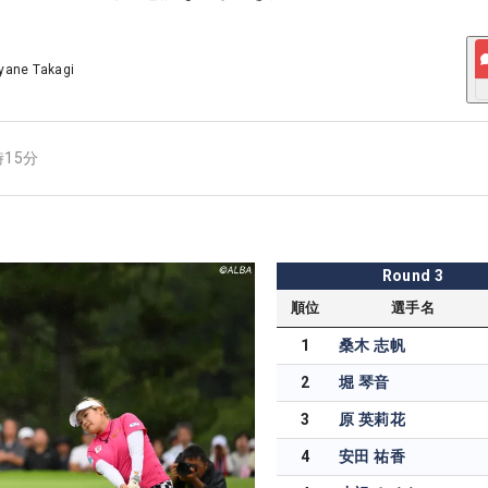
yane Takagi
時15分
Round
3
順位
選手名
1
桑木 志帆
2
堀 琴音
3
原 英莉花
4
安田 祐香