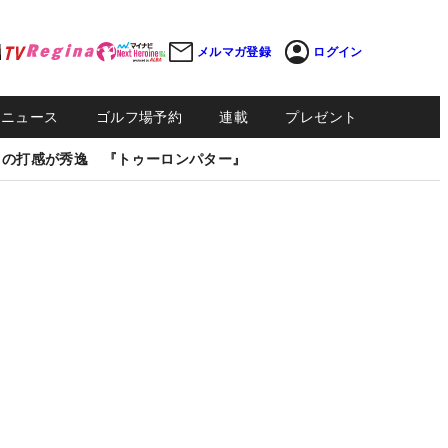
メルマガ登録
ログイン
Sニュース
ゴルフ場予約
連載
プレゼント
しの打感が秀逸 『トゥーロンパター』