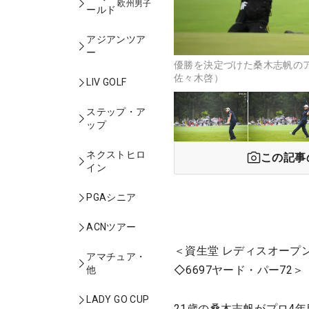
欧州男子
ールド
アジアンツア
ー
優勝を決定づけた桑木志帆のア
佐々木啓）
LIV GOLF
ステップ・ア
ップ
ネクストヒロ
この記事
イン
PGAシニア
ACNツアー
＜資生堂 レディスオープ
アマチュア・
◇6697ヤード・パー72＞
他
LADY GO CUP
21歳の桑木志帆がプロ4