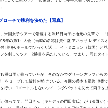
た。
アプローチで勝利を決めた【写真】
て、米国女子ツアーで活躍する渋野日向子は地元の先輩で、「
019年の第1回大会（当時の名称は資生堂 アネッサ レディス
4打差を6ホールでひっくり返し、イ・ミニョン（韓国）と並
フを制してツアー2勝目を果たしている。つまり、同じタイ
18番は雨が降っていたが、そのなかでグリーン左ラフからの
パーをセーブして勝利を挙げている。今回の桑木も最終18番
を行い、1メートルもないウイニングパットを沈めて両手を
雨が降ってて、門田さん（キャディの門田実氏）が（渋野が）