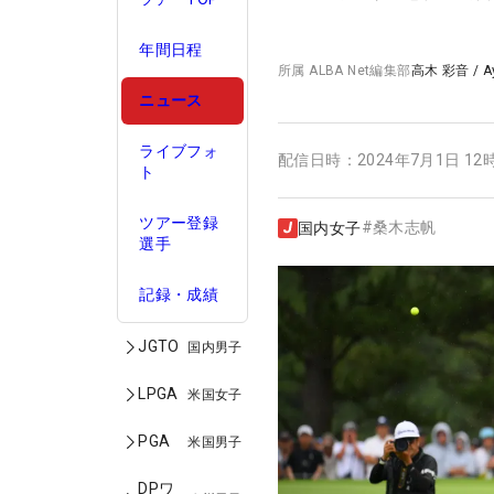
年間日程
所属
ALBA Net編集部
高木 彩音
/
A
ニュース
ライブフォ
配信日時：
2024年7月1日 12
ト
ツアー登録
#
桑木志帆
国内女子
選手
記録・成績
JGTO
国内男子
LPGA
米国女子
PGA
米国男子
DPワ