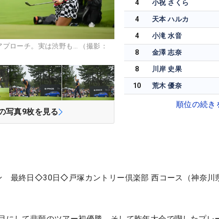
4
小祝 さくら
4
天本 ハルカ
4
小滝 水音
プローチ。実は渋野も… （撮影：
8
金澤 志奈
8
川岸 史果
10
荒木 優奈
順位の続き
の写真
9
枚を見る
ン 最終日◇30日◇戸塚カントリー倶楽部 西コース（神奈川
年目にして悲願のツアー初優勝、そして昨年大会で喫したプレ