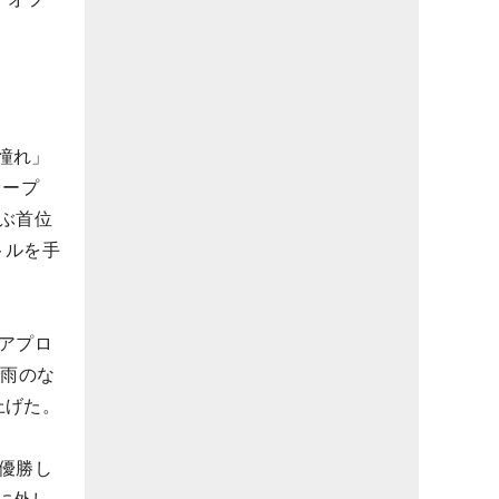
憧れ」
オープ
ぶ首位
トルを手
アプロ
で雨のな
上げた。
優勝し