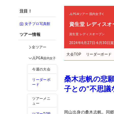
注目！
JLPGAツアー
国内女子
資生堂 レディスオ
女子プロ写真館
ツアー情報
資生堂 レディスオープン
2024年6月27日-6月30日
賞
全ツアー
大会TOP
リーダーボード
JLPGA
国内女子
今週の大会
桑木志帆の悲
リーダーボ
ード
子との“不思議
ツアーメニ
ュー
岡山出身の桑木志帆。同
ツアーTOP