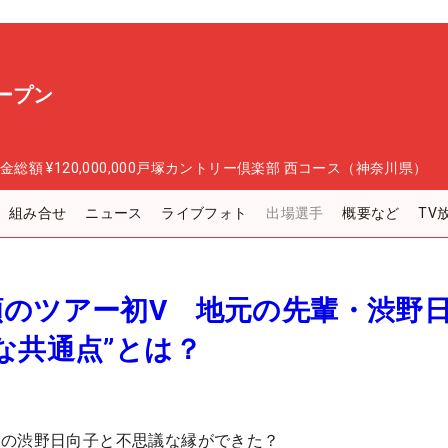
ープン
金総額
¥120,000,000
戸塚カントリー倶楽部 西コース（神奈川県）
組み合せ
ニュース
ライブフォト
出場選手
概要など
TV
願のツアー初V 地元の先輩・渋野
な共通点”とは？
郷の渋野日向子と不思議な縁ができた？