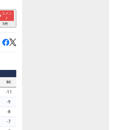
コメン
ト
5
件
SC
-11
-9
-8
-7