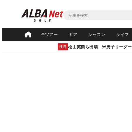
全ツアー
ギア
レッスン
ライフ
松山英樹ら出場 米男子リーダー
注目