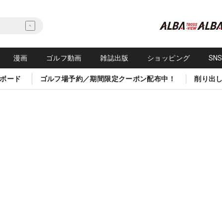
漫画
ゴルフ動画
雑誌出版
ショッピング
SN
ボード
ゴルフ場予約／期間限定クーポン配布中！
削り出