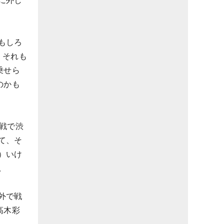
に外し
もしろ
。それも
乗せら
のかも
戦で渋
て、そ
）いけ
。
外で戦
高木彩