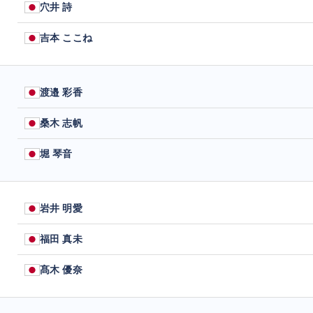
穴井 詩
吉本 ここね
渡邉 彩香
桑木 志帆
堀 琴音
岩井 明愛
福田 真未
髙木 優奈