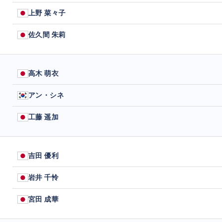
上野 菜々子
佐久間 朱莉
高木 萌衣
アン・シネ
工藤 遥加
吉田 優利
岩井 千怜
宮田 成華