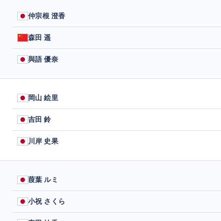
仲宗根 澄香
森田 遥
與語 優奈
岡山 絵里
吉田 鈴
川岸 史果
葭葉 ルミ
小祝 さくら