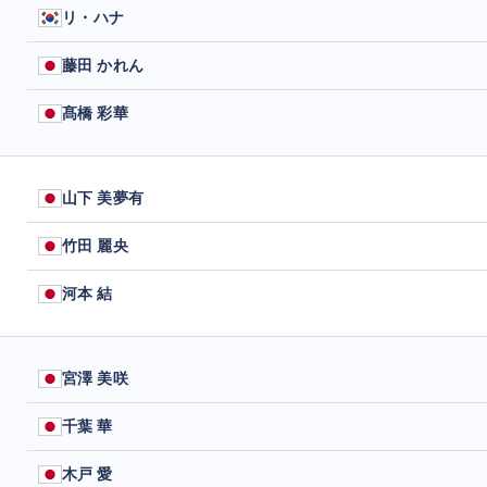
リ・ハナ
藤田 かれん
髙橋 彩華
山下 美夢有
竹田 麗央
河本 結
宮澤 美咲
千葉 華
木戸 愛