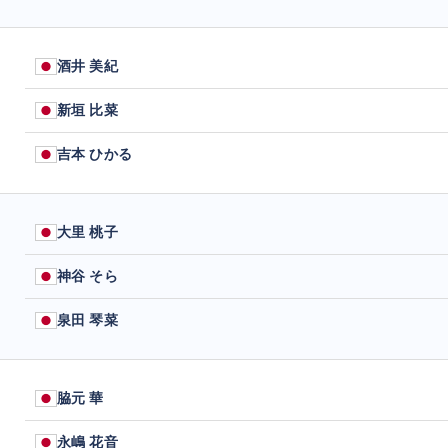
酒井 美紀
新垣 比菜
吉本 ひかる
大里 桃子
神谷 そら
泉田 琴菜
脇元 華
永嶋 花音