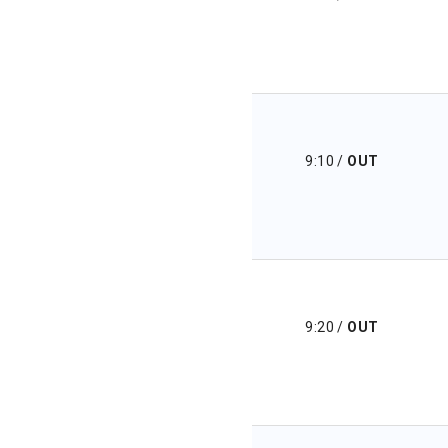
9:10
/
OUT
9:20
/
OUT