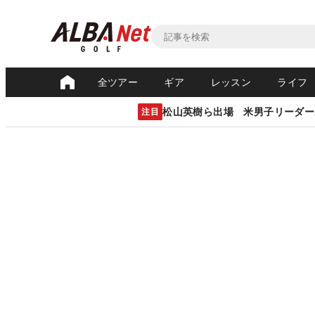
全ツアー
ギア
レッスン
ライフ
松山英樹ら出場 米男子リーダー
注目