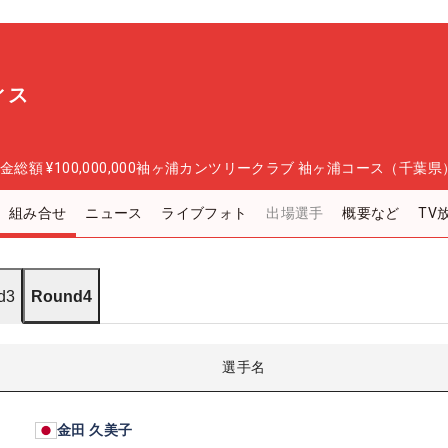
ィス
金総額
¥100,000,000
袖ヶ浦カンツリークラブ 袖ヶ浦コース（千葉県
組み合せ
ニュース
ライブフォト
出場選手
概要など
TV
d3
Round4
選手名
金田 久美子