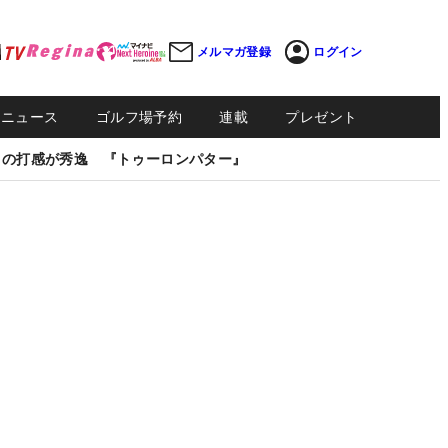
メルマガ登録
ログイン
Sニュース
ゴルフ場予約
連載
プレゼント
しの打感が秀逸 『トゥーロンパター』