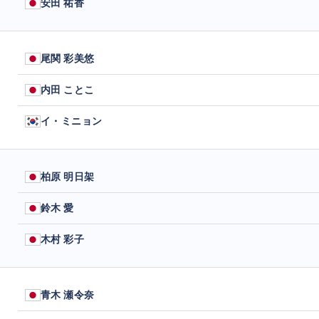
安田 祐香
尾関 彩美悠
内田 ことこ
イ・ミニョン
柏原 明日架
鈴木 愛
木村 彩子
青木 瀬令奈