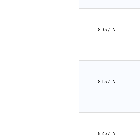
8:05
/
IN
8:15
/
IN
8:25
/
IN