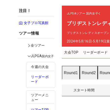
注目！
JLPGAツアー
国内女子
ブリヂストンレデ
女子プロ写真館
ツアー情報
ブリヂストンレディスオープン
2024年5月16日-5月19日
賞
全ツアー
大会TOP
リーダーボード
JLPGA
国内女子
今週の大会
Round1
Round2
Roun
リーダーボ
ード
スタート時間
ツアーメニ
ュー
ツアーTOP