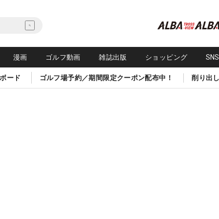
漫画
ゴルフ動画
雑誌出版
ショッピング
SN
ボード
ゴルフ場予約／期間限定クーポン配布中！
削り出