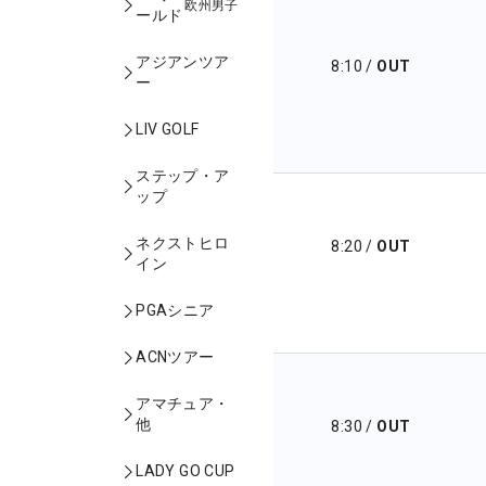
欧州男子
ールド
アジアンツア
8:10
/
OUT
ー
LIV GOLF
ステップ・ア
ップ
ネクストヒロ
8:20
/
OUT
イン
PGAシニア
ACNツアー
アマチュア・
他
8:30
/
OUT
LADY GO CUP