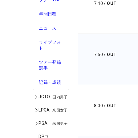
7:40
/
OUT
年間日程
ニュース
ライブフォ
ト
7:50
/
OUT
ツアー登録
選手
記録・成績
JGTO
国内男子
8:00
/
OUT
LPGA
米国女子
PGA
米国男子
DPワ