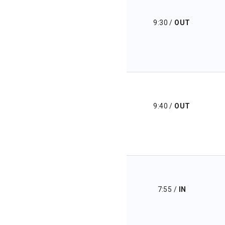
9:30
/
OUT
9:40
/
OUT
7:55
/
IN