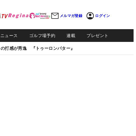
メルマガ登録
ログイン
Sニュース
ゴルフ場予約
連載
プレゼント
しの打感が秀逸 『トゥーロンパター』