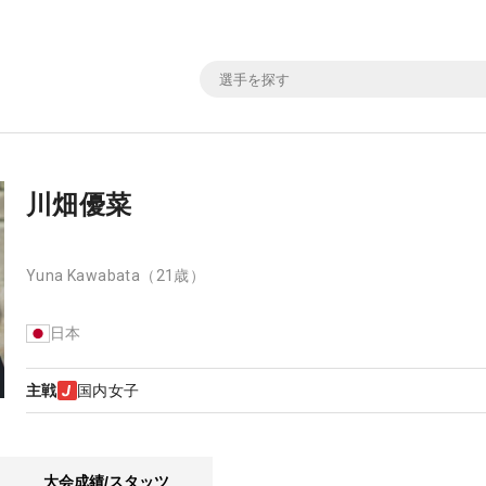
川畑優菜
Yuna Kawabata
（21歳）
日本
主戦
国内女子
大会成績/スタッツ