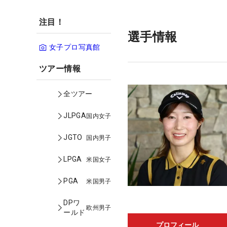
注目！
選手情報
女子プロ写真館
ツアー情報
全ツアー
JLPGA
国内女子
JGTO
国内男子
LPGA
米国女子
PGA
米国男子
DPワ
欧州男子
ールド
プロフィール