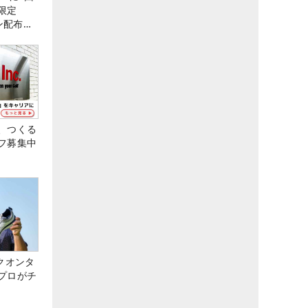
限定
ン配布
、つくる
フ募集中
クオンタ
プロがチ