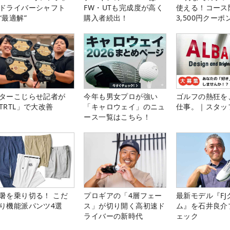
ドライバーシャフト
FW・UTも完成度が高く
使える！コース
“最適解”
購入者続出！
3,500円クーポ
中！
ターこじらせ記者が
今年も男女プロが強い
ゴルフの熱狂を
TRTL」で大改善
「キャロウェイ」のニュ
仕事。｜スタッ
ース一覧はこちら！
暑を乗り切る！ こだ
プロギアの「4層フェー
最新モデル『FJ
り機能派パンツ4選
ス」が切り開く高初速ド
ム』を石井良介
ライバーの新時代
ェック