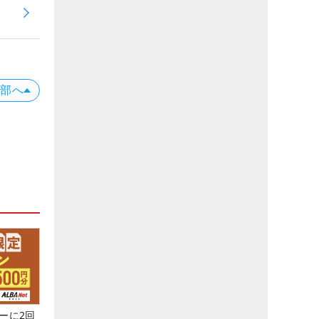
上部へ
ーに2回