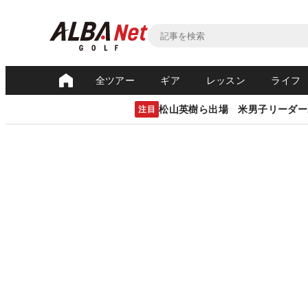
全ツアー
ギア
レッスン
ライフ
松山英樹ら出場 米男子リーダー
注目