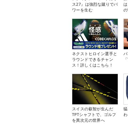
ス27』は強烈な蹴りでパ
は
ワーを生む
の
ネクストヒロイン選手と
パ
ラウンドできるチャン
「
ス！詳しくはこちら！
スイスの叡智が生んだ
猛
TPTシャフトで、ゴルフ
わ
を異次元の世界へ