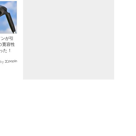
アンが引
の寛容性
った！
by