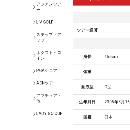
アジアンツア
ー
LIV GOLF
ツアー通算
ステップ・ア
ップ
ネクストヒロ
身長
156cm
イン
PGAシニア
体重
ACNツアー
血液型
O型
アマチュア・
他
生年月日
2005年5月1
LADY GO CUP
国籍
日本