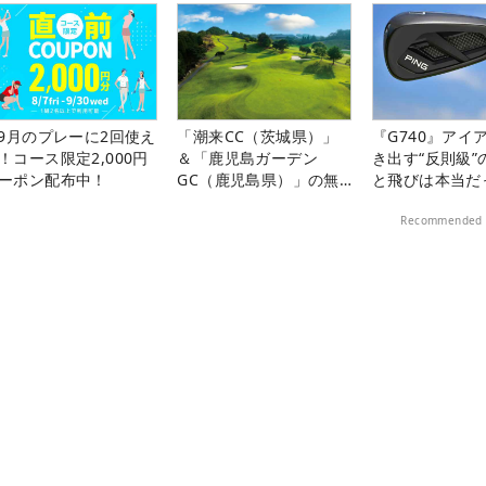
-9月のプレーに2回使え
「潮来CC（茨城県）」
『G740』アイ
！コース限定2,000円
＆「鹿児島ガーデン
き出す“反則級”
ーポン配布中！
GC（鹿児島県）」の無
と飛びは本当だ
料プレー券が当たる！！
Recommended 