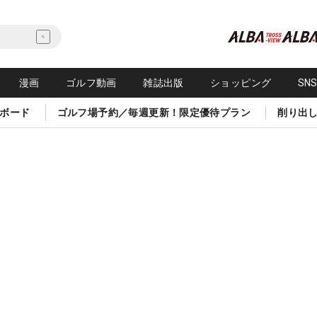
漫画
ゴルフ動画
雑誌出版
ショッピング
SN
ボード
ゴルフ場予約／毎週更新！限定優待プラン
削り出