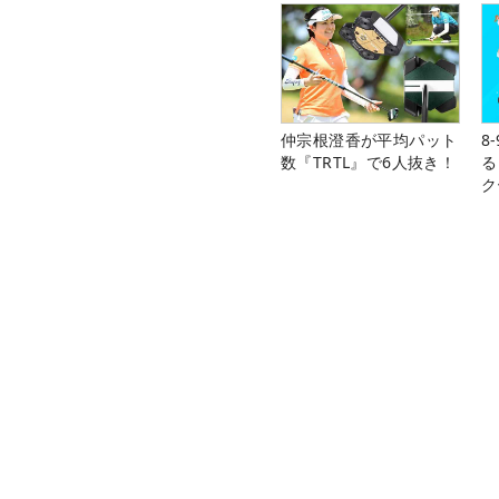
仲宗根澄香が平均パット
8
数『TRTL』で6人抜き！
る
ク
ゴルフ総合サイト ALBA Net
選手情報
川畑優菜