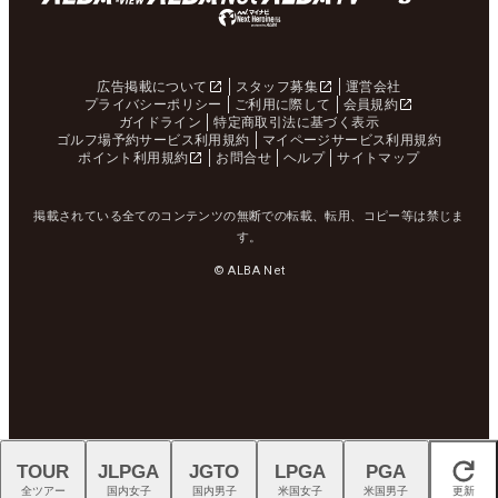
広告掲載について
スタッフ募集
運営会社
プライバシーポリシー
ご利用に際して
会員規約
ガイドライン
特定商取引法に基づく表示
ゴルフ場予約サービス利用規約
マイページサービス利用規約
ポイント利用規約
お問合せ
ヘルプ
サイトマップ
掲載されている全てのコンテンツの無断での転載、転用、コピー等は禁じま
す。
© ALBA Net
TOUR
JLPGA
JGTO
LPGA
PGA
閉じる
全ツアー
国内女子
国内男子
米国女子
米国男子
更新