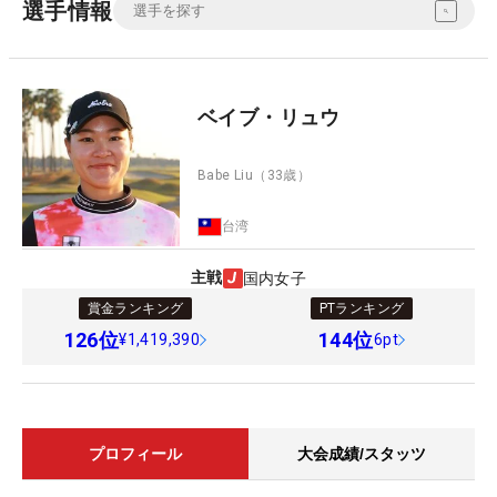
選手情報
ベイブ・リュウ
Babe Liu
（33歳）
台湾
主戦
国内女子
賞金ランキング
PTランキング
126
位
144
位
¥1,419,390
6pt
プロフィール
大会成績/スタッツ