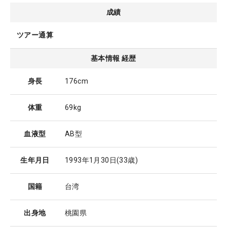
成績
ツアー通算
基本情報 経歴
身長
176cm
体重
69kg
血液型
AB型
生年月日
1993年1月30日
(33歳)
国籍
台湾
出身地
桃園県