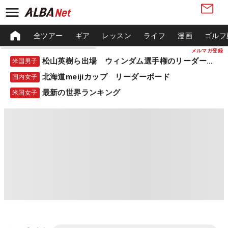
全ツアー
ギア
レッスン
ライフ
漫画
ゴルフ
メルマガ登録
松山英樹ら出場 ウィンダム選手権のリーダーボード
米国男子
北海道meijiカップ リーダーボード
国内女子
最新の世界ランキング
米国女子