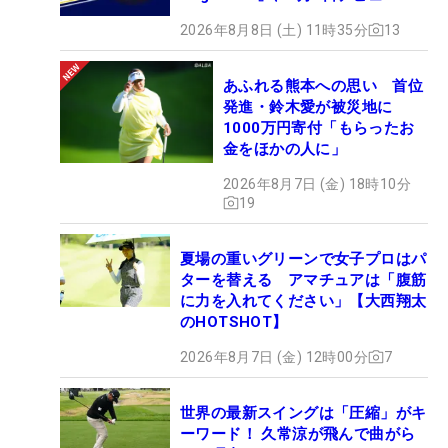
2026年8月8日 (土) 11時35分
13
あふれる熊本への思い 首位
発進・鈴木愛が被災地に
1000万円寄付「もらったお
金をほかの人に」
2026年8月7日 (金) 18時10分
19
夏場の重いグリーンで女子プロはパ
ターを替える アマチュアは「腹筋
に力を入れてください」【大西翔太
のHOTSHOT】
2026年8月7日 (金) 12時00分
7
世界の最新スイングは「圧縮」がキ
ーワード！ 久常涼が飛んで曲がら