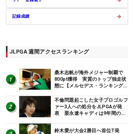
→
記録成績
JLPGA 週間アクセスランキング
桑木志帆が海外メジャー制覇で
1
800pt獲得 実質のトップ独走状
態に【メルセデス・ランキング番
外編】
不倫問題起こした女子プロゴルフ
2
ァー3人への処分をJLPGAが発
表 栗永遼キャディは9年間の立
ち入り禁止
鈴木愛が大会2勝目へ首位T発