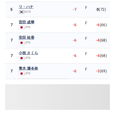
リ・ハナ
F
-7
0
5
(72)
KOR
宮田 成華
F
-6
-6
7
(66)
JPN
安田 祐香
F
-6
-4
7
(68)
JPN
小祝 さくら
F
-6
-4
7
(68)
JPN
青木 瀬令奈
F
-6
-3
7
(69)
JPN