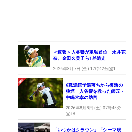
＜速報＞入谷響が単独首位 永井花
奈、金田久美子ら1差追走
2026年8月7日 (金) 12時42分
1
6戦連続予選落ちから復活の
狼煙 入谷響を救った師匠・
中嶋常幸の助言
2026年8月8日 (土) 07時45分
19
「いつかはクラウン」「シーマ現