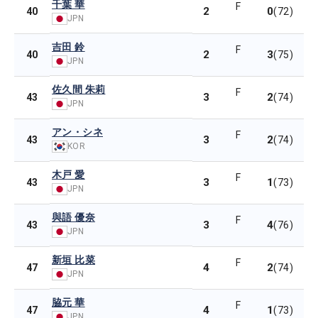
千葉 華
F
2
0
40
(72)
JPN
吉田 鈴
F
2
3
40
(75)
JPN
佐久間 朱莉
F
3
2
43
(74)
JPN
アン・シネ
F
3
2
43
(74)
KOR
木戸 愛
F
3
1
43
(73)
JPN
與語 優奈
F
3
4
43
(76)
JPN
新垣 比菜
F
4
2
47
(74)
JPN
脇元 華
F
4
1
47
(73)
JPN