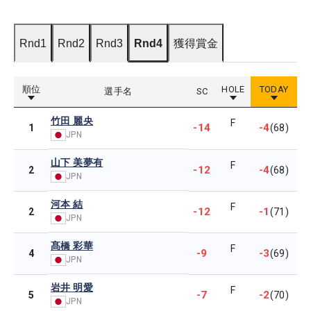
Rnd1
Rnd2
Rnd3
Rnd4
獲得賞金
順位
HOLE
TODAY
選手名
SC
竹田 麗央
F
-14
-4
1
(68)
JPN
山下 美夢有
F
-12
-4
2
(68)
JPN
河本 結
F
-12
-1
2
(71)
JPN
髙橋 彩華
F
-9
-3
4
(69)
JPN
岩井 明愛
F
-7
-2
5
(70)
JPN