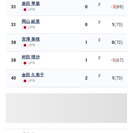
泉田 琴菜
F
0
-3
33
(69)
JPN
岡山 絵里
F
0
1
33
(73)
JPN
宮澤 美咲
F
1
0
38
(72)
JPN
村田 理沙
F
1
-5
38
(67)
JPN
金田 久美子
F
2
1
40
(73)
JPN