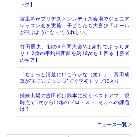
ック】
宮里藍がブリヂストンレディス会場でジュニア
レッスン会を実施 子どもたち大喜び「ボール
が飛ぶようになってうれしい」
竹田麗央、初の4日間大会Vは豪打でぶっちぎ
り！ 2位の平均飛距離を約16ydも上回る【勝者
のギア】
「ちょっと清楚にいこうかな（笑）」 宮田成
華が“モデルチェンジ”で今季初トップ10入り
姉妹出場の吉田鈴は熊本に続くベストアマ 現
時点で1次から出場のプロテスト…そこへの課題
は？
ニュース一覧