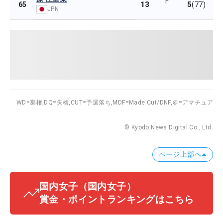
F
13
5
65
(77)
JPN
WD=棄権,
DQ=失格,
CUT=予選落ち,
MDF=Made Cut/DNF,
＠=アマチュア
© Kyodo News Digital Co., Ltd.
ページ上部へ
国内女子
（国内女子）
賞金・ポイントランキングはこちら