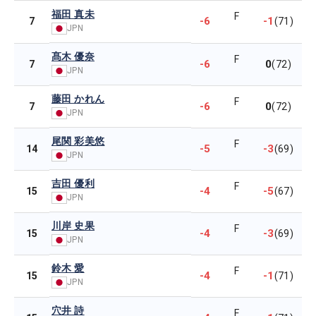
福田 真未
F
-6
-1
7
(71)
JPN
髙木 優奈
F
-6
0
7
(72)
JPN
藤田 かれん
F
-6
0
7
(72)
JPN
尾関 彩美悠
F
-5
-3
14
(69)
JPN
吉田 優利
F
-4
-5
15
(67)
JPN
川岸 史果
F
-4
-3
15
(69)
JPN
鈴木 愛
F
-4
-1
15
(71)
JPN
穴井 詩
F