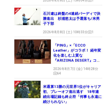
2026年8月8日 (土) 13時04分
1
石川遼は終盤の4連続バーディで決
勝進出 杉浦悠太は予選落ち/米男
子下部
2026年8月8日 (土) 10時33分
1
「PING」×「ECCO
Leather」がコラボ！ 経年変
化を楽しむ上質な
『ARIZONA DESERT』コレ
クション、9月15日限定デビ
2026年8月7日 (金) 14時28分
ュー
64
米通算13勝の元世界1位がキャリア
初、プレーオフ進出逃す 18年連
続出場記録も終止符「何事も永遠に
続けられない」