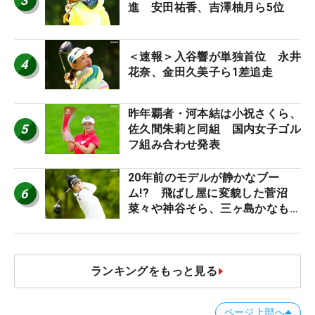
3
進 安田祐香、吉澤柚月ら5位
＜速報＞入谷響が単独首位 永井
4
花奈、金田久美子ら1差追走
昨年覇者・河本結は小祝さくら、
5
佐久間朱莉と同組 国内女子ゴル
フ組み合わせ発表
20年前のモデルが静かなブー
6
ム!? 飛ばし屋に変貌した菅沼
菜々や神谷そら、三ヶ島かなも使
う“名器”が人気な理由【ツアープ
ロたちの“飛ばしギア”】
ランキングをもっと見る
ページ上部へ