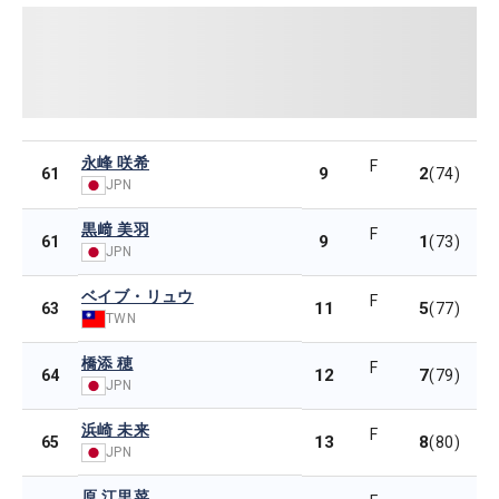
永峰 咲希
F
9
2
61
(74)
JPN
黒﨑 美羽
F
9
1
61
(73)
JPN
ベイブ・リュウ
F
11
5
63
(77)
TWN
橋添 穂
F
12
7
64
(79)
JPN
浜崎 未来
F
13
8
65
(80)
JPN
原 江里菜