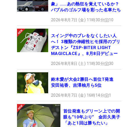
象」……あの熱狂を覚えているか？
バブルのゴルフ場を彩った名車たち
2026年8月7日 (金) 11時30分
10
スイング中のブレをなくしたい人
へ！ 3種類の伸縮性ヒモ採用のブリ
ヂストン『ZSP-BITER LIGHT
MAGICLACE』、8月8日デビュー
2026年8月8日 (土) 11時30分
30
鈴木愛が大会2勝目へ首位T発進
安田祐香、吉澤柚月ら5位
2026年8月7日 (金) 16時14分
1
首位発進もグリーン上での開
眼も“10年ぶり” 金田久美子
「あと1回は勝ちたい」