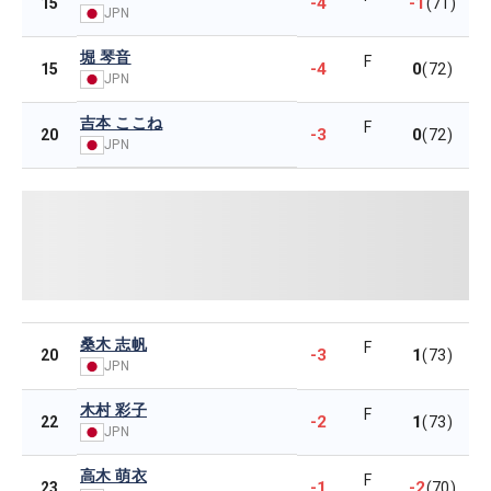
-4
-1
15
(71)
JPN
堀 琴音
F
-4
0
15
(72)
JPN
吉本 ここね
F
-3
0
20
(72)
JPN
桑木 志帆
F
-3
1
20
(73)
JPN
木村 彩子
F
-2
1
22
(73)
JPN
高木 萌衣
F
-1
-2
23
(70)