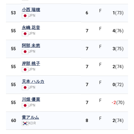
小西 瑞穂
F
6
1
53
(73)
JPN
永嶋 花音
F
7
4
55
(76)
JPN
阿部 未悠
F
7
3
55
(75)
JPN
岸部 桃子
F
7
2
55
(74)
JPN
天本 ハルカ
F
7
0
55
(72)
JPN
川畑 優菜
F
7
-2
55
(70)
JPN
黄アルム
F
8
2
60
(74)
KOR