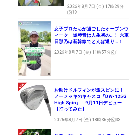
2026年8月7日 (金) 17時29分
19
女子プロたちが過ごしたオープンウ
ィーク 堀琴音は人生初の…！ 六車
日那乃は新幹線でとんぼ返り…！
2026年8月7日 (金) 11時57分
1
お助けドルフィンが激スピンに！
ノーメッキのキャスコ『DW-125G
High Spin』、9月11日デビュー
【打ってみた】
2026年8月7日 (金) 18時36分
33