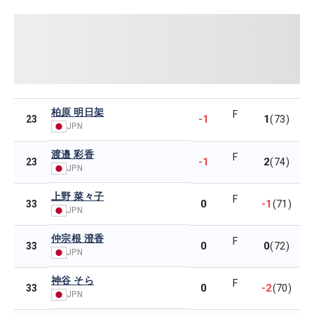
柏原 明日架
F
-1
1
23
(73)
JPN
渡邉 彩香
F
-1
2
23
(74)
JPN
上野 菜々子
F
0
-1
33
(71)
JPN
仲宗根 澄香
F
0
0
33
(72)
JPN
神谷 そら
F
0
-2
33
(70)
JPN