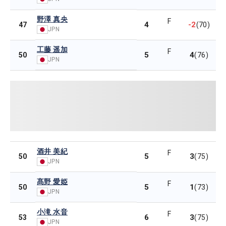
野澤 真央
F
4
-2
47
(70)
JPN
工藤 遥加
F
5
4
50
(76)
JPN
酒井 美紀
F
5
3
50
(75)
JPN
髙野 愛姫
F
5
1
50
(73)
JPN
小滝 水音
F
6
3
53
(75)
JPN