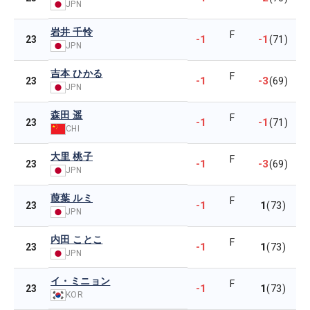
JPN
岩井 千怜
F
-1
-1
23
(71)
JPN
吉本 ひかる
F
-1
-3
23
(69)
JPN
森田 遥
F
-1
-1
23
(71)
CHI
大里 桃子
F
-1
-3
23
(69)
JPN
葭葉 ルミ
F
-1
1
23
(73)
JPN
内田 ことこ
F
-1
1
23
(73)
JPN
イ・ミニョン
F
-1
1
23
(73)
KOR