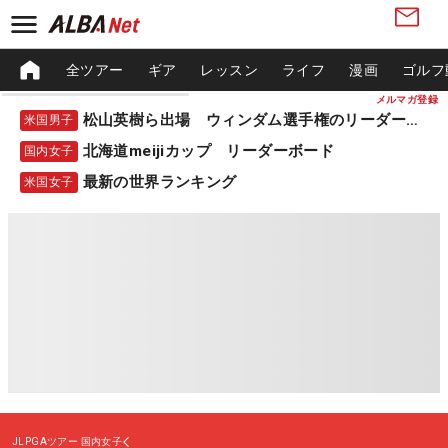
全ツアー
ギア
レッスン
ライフ
漫画
ゴルフ
メルマガ登録
松山英樹ら出場 ウィンダム選手権のリーダーボード
米国男子
北海道meijiカップ リーダーボード
国内女子
最新の世界ランキング
米国女子
JLPGAツアー
国内女子