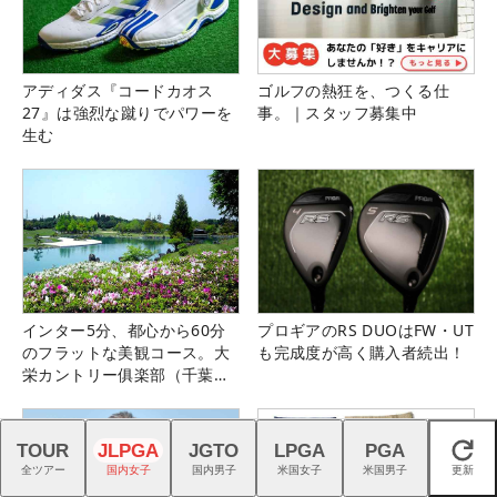
アディダス『コードカオス
ゴルフの熱狂を、つくる仕
27』は強烈な蹴りでパワーを
事。｜スタッフ募集中
生む
インター5分、都心から60分
プロギアのRS DUOはFW・UT
のフラットな美観コース。大
も完成度が高く購入者続出！
栄カントリー俱楽部（千葉
県）
TOUR
JLPGA
JGTO
LPGA
PGA
閉じる
全ツアー
国内女子
国内男子
米国女子
米国男子
更新