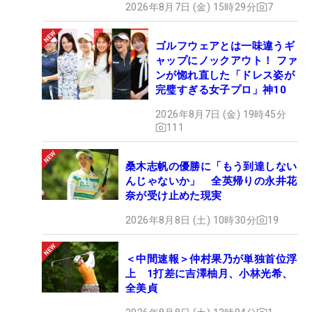
2026年8月7日 (金) 15時29分
7
ゴルフウェアとは一味違うギ
ャップにノックアウト！ ファ
ンが惚れ直した「ドレス姿が
完璧すぎる女子プロ」神10
2026年8月7日 (金) 19時45分
111
桑木志帆の優勝に「もう到達しない
んじゃないか」 全英帰りの永井花
奈が受け止めた現実
2026年8月8日 (土) 10時30分
19
＜中間速報＞仲村果乃が単独首位浮
上 1打差に吉澤柚月、小林光希、
全美貞