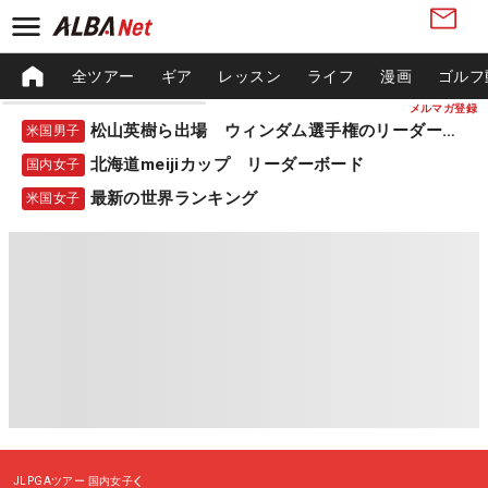
全ツアー
ギア
レッスン
ライフ
漫画
ゴルフ
メルマガ登録
松山英樹ら出場 ウィンダム選手権のリーダーボード
米国男子
北海道meijiカップ リーダーボード
国内女子
最新の世界ランキング
米国女子
JLPGAツアー
国内女子