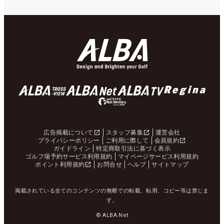
広告掲載について
スタッフ募集
運営会社
プライバシーポリシー
ご利用に際して
会員規約
ガイドライン
特定商取引法に基づく表示
ゴルフ場予約サービス利用規約
マイページサービス利用規約
ポイント利用規約
お問合せ
ヘルプ
サイトマップ
掲載されている全てのコンテンツの無断での転載、転用、コピー等は禁じま
す。
© ALBA Net