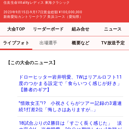
住友生命Vitalityレディス 東海クラシック
2023年9月15日-9月17日
賞金総額
¥100,000,000
新南愛知カントリークラブ 美浜コース（愛知県）
大会TOP
リーダーボード
組み合せ
ニュース
ライブフォト
出場選手
概要など
TV放送予定
【この大会のニュース】
ドローヒッター岩井明愛、1Wはリアルロフト11
度のつかまる設定で「食らいつく感じが好き」
【勝者のギア】
"惜敗女王”!? 小祝さくらがツアー記録の3週連
続1打差2位「悔しさはありますが…」
18試合ぶりの2勝目は「すごく長く感じた」 涙