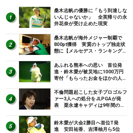
桑木志帆の優勝に「もう到達しな
1
いんじゃないか」 全英帰りの永
井花奈が受け止めた現実
桑木志帆が海外メジャー制覇で
2
800pt獲得 実質のトップ独走状
態に【メルセデス・ランキング番
外編】
あふれる熊本への思い 首位発
3
進・鈴木愛が被災地に1000万円
寄付「もらったお金をほかの人
に」
不倫問題起こした女子プロゴルフ
4
ァー3人への処分をJLPGAが発
表 栗永遼キャディは9年間の立
ち入り禁止
鈴木愛が大会2勝目へ首位T発
5
進 安田祐香、吉澤柚月ら5位