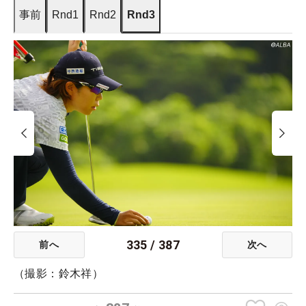
事前
Rnd1
Rnd2
Rnd3
335
/
387
前へ
次へ
（撮影：鈴木祥）