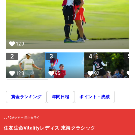
129
2
3
4
5
128
95
92
賞金ランキング
年間日程
ポイント・成績
JLPGAツアー
国内女子
住友生命Vitalityレディス 東海クラシック