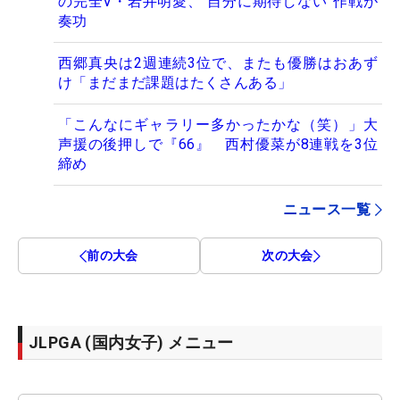
の完全V・岩井明愛、“自分に期待しない”作戦が
奏功
西郷真央は2週連続3位で、またも優勝はおあず
け「まだまだ課題はたくさんある」
「こんなにギャラリー多かったかな（笑）」大
声援の後押しで『66』 西村優菜が8連戦を3位
締め
ニュース一覧
前の大会
次の大会
JLPGA (国内女子) メニュー