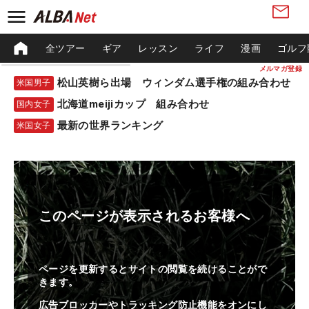
全ツアー
ギア
レッスン
ライフ
漫画
ゴルフ
メルマガ登録
松山英樹ら出場 ウィンダム選手権の組み合わせ
米国男子
北海道meijiカップ 組み合わせ
国内女子
最新の世界ランキング
米国女子
このページが表示されるお客様へ
ページを更新するとサイトの閲覧を続けることがで
きます。
広告ブロッカーやトラッキング防止機能をオンにし