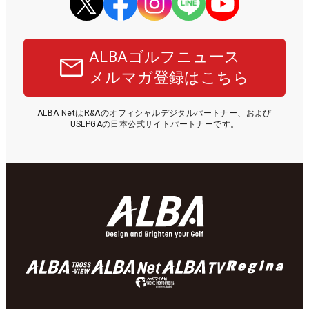
ALBAゴルフニュース
メルマガ登録はこちら
ALBA NetはR&Aのオフィシャルデジタルパートナー、および
USLPGAの日本公式サイトパートナーです。