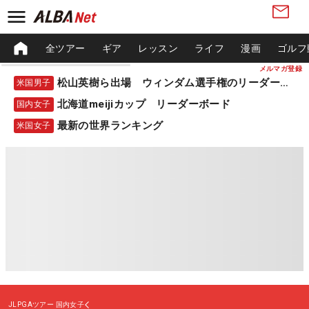
全ツアー
ギア
レッスン
ライフ
漫画
ゴルフ
メルマガ登録
松山英樹ら出場 ウィンダム選手権のリーダーボード
米国男子
北海道meijiカップ リーダーボード
国内女子
最新の世界ランキング
米国女子
JLPGAツアー
国内女子