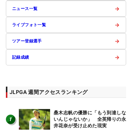
→
ニュース一覧
→
ライブフォト一覧
→
ツアー登録選手
→
記録成績
JLPGA 週間アクセスランキング
桑木志帆の優勝に「もう到達しな
1
いんじゃないか」 全英帰りの永
井花奈が受け止めた現実