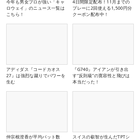
今年も男女プロが強い「キャ
4日間限定配布！11月までの
ロウェイ」のニュース一覧は
プレーに2回使える1,500円分
こちら！
クーポン配布中！
アディダス『コードカオス
『G740』アイアンが引き出
27』は強烈な蹴りでパワーを
す“反則級”の寛容性と飛びは
生む
本当だった！
仲宗根澄香が平均パット数
スイスの叡智が生んだTPTシ