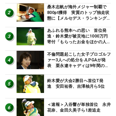
桑木志帆が海外メジャー制覇で
2
800pt獲得 実質のトップ独走状
態に【メルセデス・ランキング番
外編】
あふれる熊本への思い 首位発
3
進・鈴木愛が被災地に1000万円
寄付「もらったお金をほかの人
に」
不倫問題起こした女子プロゴルフ
4
ァー3人への処分をJLPGAが発
表 栗永遼キャディは9年間の立
ち入り禁止
鈴木愛が大会2勝目へ首位T発
5
進 安田祐香、吉澤柚月ら5位
＜速報＞入谷響が単独首位 永井
6
花奈、金田久美子ら1差追走