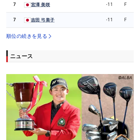
7
-11
F
宮澤 美咲
7
-11
F
吉田 弓美子
順位の続きを見る
ニュース