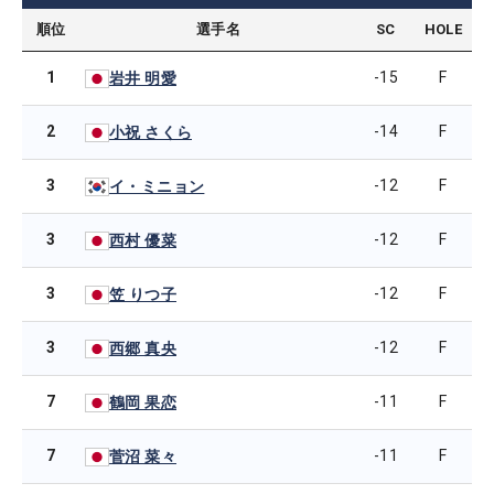
順位
選手名
SC
HOLE
1
-15
F
岩井 明愛
2
-14
F
小祝 さくら
3
-12
F
イ・ミニョン
3
-12
F
西村 優菜
3
-12
F
笠 りつ子
3
-12
F
西郷 真央
7
-11
F
鶴岡 果恋
7
-11
F
菅沼 菜々