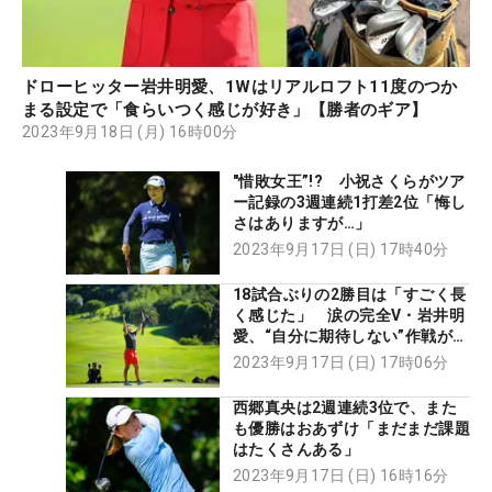
ドローヒッター岩井明愛、1Wはリアルロフト11度のつか
まる設定で「食らいつく感じが好き」【勝者のギア】
2023年9月18日 (月) 16時00分
"惜敗女王”!? 小祝さくらがツア
ー記録の3週連続1打差2位「悔し
さはありますが…」
2023年9月17日 (日) 17時40分
18試合ぶりの2勝目は「すごく長
く感じた」 涙の完全V・岩井明
愛、“自分に期待しない”作戦が奏
功
2023年9月17日 (日) 17時06分
西郷真央は2週連続3位で、また
も優勝はおあずけ「まだまだ課題
はたくさんある」
2023年9月17日 (日) 16時16分