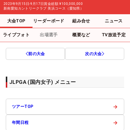
2023年9月15日-9月17日
賞金総額
¥100,000,000
新南愛知カントリークラブ 美浜コース（愛知県）
大会TOP
リーダーボード
組み合せ
ニュース
ライブフォト
出場選手
概要など
TV放送予定
前の大会
次の大会
JLPGA (国内女子) メニュー
→
ツアーTOP
→
年間日程