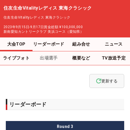
住友生命Vitalityレディス 東海クラシック
住友生命Vitalityレディス 東海クラシック
2023年9月15日-9月17日
賞金総額
¥100,000,000
新南愛知カントリークラブ 美浜コース（愛知県）
大会TOP
リーダーボード
組み合せ
ニュース
ライブフォト
出場選手
概要など
TV放送予定
更新する
リーダーボード
Round
3