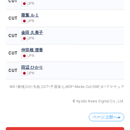
CUT
JPN
葭葉 ルミ
CUT
JPN
金田 久美子
CUT
JPN
仲宗根 澄香
CUT
JPN
田辺 ひかり
CUT
JPN
WD=棄権,
DQ=失格,
CUT=予選落ち,
MDF=Made Cut/DNF,
＠=アマチュア
© Kyodo News Digital Co., Ltd.
ページ上部へ