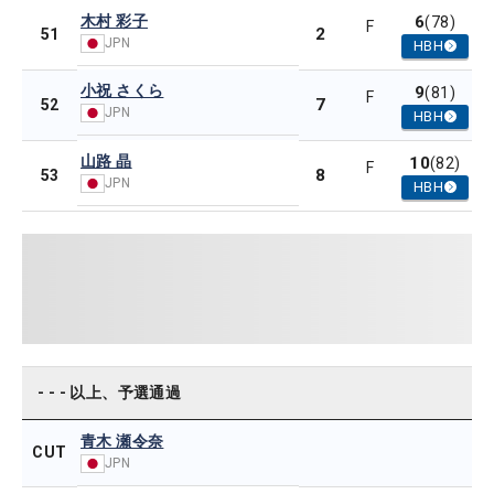
木村 彩子
6
(78)
F
2
51
JPN
HBH
小祝 さくら
9
(81)
F
7
52
JPN
HBH
山路 晶
10
(82)
F
8
53
JPN
HBH
- - - 以上、予選通過
青木 瀬令奈
CUT
JPN