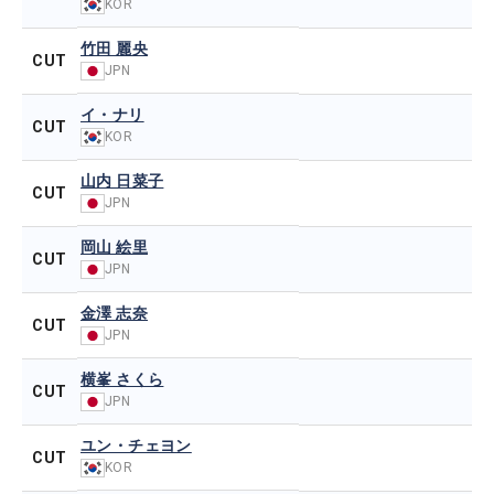
KOR
竹田 麗央
CUT
JPN
イ・ナリ
CUT
KOR
山内 日菜子
CUT
JPN
岡山 絵里
CUT
JPN
金澤 志奈
CUT
JPN
横峯 さくら
CUT
JPN
ユン・チェヨン
CUT
KOR