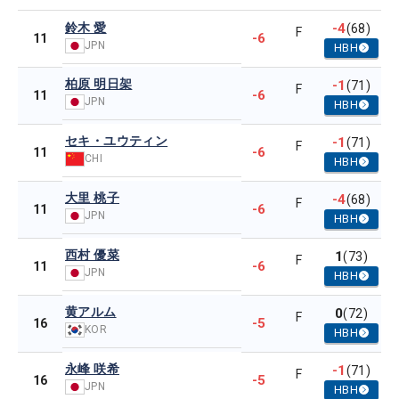
鈴木 愛
-4
(68)
F
-6
11
JPN
HBH
柏原 明日架
-1
(71)
F
-6
11
JPN
HBH
セキ・ユウティン
-1
(71)
F
-6
11
CHI
HBH
大里 桃子
-4
(68)
F
-6
11
JPN
HBH
西村 優菜
1
(73)
F
-6
11
JPN
HBH
黄アルム
0
(72)
F
-5
16
KOR
HBH
永峰 咲希
-1
(71)
F
-5
16
JPN
HBH