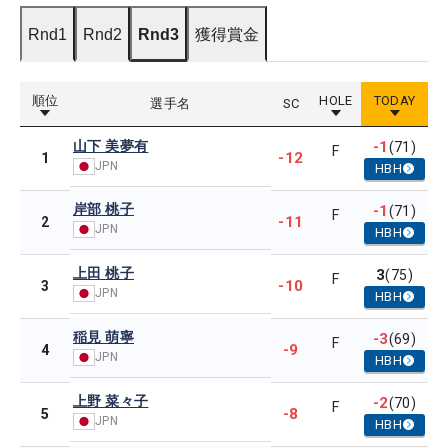
Rnd1
Rnd2
Rnd3
獲得賞金
順位
HOLE
TODAY
選手名
SC
山下 美夢有
-1
(71)
F
-12
1
JPN
HBH
岸部 桃子
-1
(71)
F
-11
2
JPN
HBH
上田 桃子
3
(75)
F
-10
3
JPN
HBH
稲見 萌寧
-3
(69)
F
-9
4
JPN
HBH
上野 菜々子
-2
(70)
F
-8
5
JPN
HBH