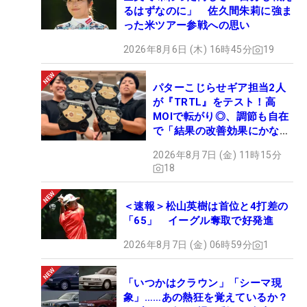
るはずなのに」 佐久間朱莉に強ま
った米ツアー参戦への思い
2026年8月6日 (木) 16時45分
19
パターこじらせギア担当2人
が『TRTL』をテスト！高
MOIで転がり◎、調節も自在
で「結果の改善効果にかなり
の意外性」
2026年8月7日 (金) 11時15分
18
＜速報＞松山英樹は首位と4打差の
「65」 イーグル奪取で好発進
2026年8月7日 (金) 06時59分
1
「いつかはクラウン」「シーマ現
象」……あの熱狂を覚えているか？