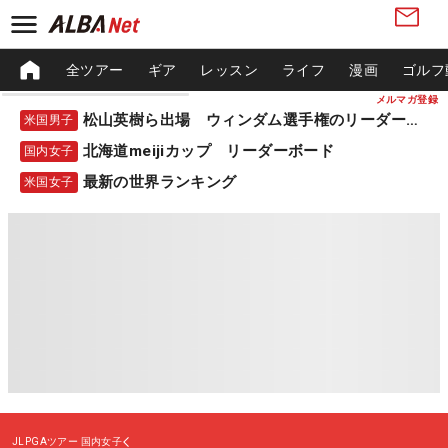
全ツアー
ギア
レッスン
ライフ
漫画
ゴルフ
メルマガ登録
松山英樹ら出場 ウィンダム選手権のリーダーボード
米国男子
北海道meijiカップ リーダーボード
国内女子
最新の世界ランキング
米国女子
JLPGAツアー
国内女子