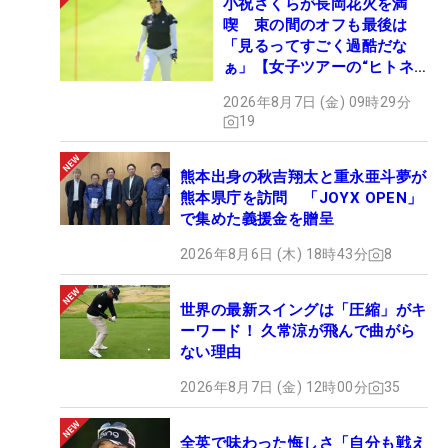
小祝さくらが長岡花火を満
喫 束の間のオフも最後は
「見るってすごく過酷だな
ぁ」【女子ツアーの“ヒトネ
タ”】
2026年8月7日 (金) 09時29分
19
熊本出身の秋吉翔太と重永亜斗夢が
熊本県庁を訪問 「JOYX OPEN」
で集めた義援金を贈呈
2026年8月6日 (木) 18時43分
8
世界の最新スイングは「圧縮」がキ
ーワード！ 久常涼が飛んで曲がら
ない理由
2026年8月7日 (金) 12時00分
35
全英で味わった悔しさ「自分も戦え