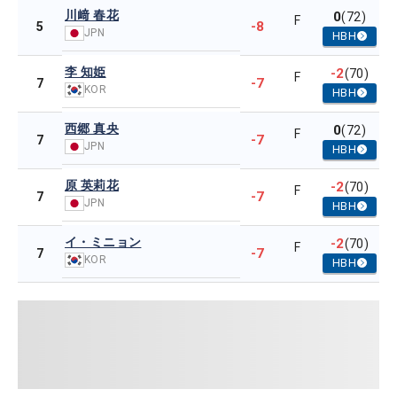
川﨑 春花
0
(72)
F
-8
5
JPN
HBH
李 知姫
-2
(70)
F
-7
7
KOR
HBH
西郷 真央
0
(72)
F
-7
7
JPN
HBH
原 英莉花
-2
(70)
F
-7
7
JPN
HBH
イ・ミニョン
-2
(70)
F
-7
7
KOR
HBH