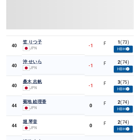
笠 りつ子
1
(73)
F
-1
40
JPN
HBH
沖 せいら
2
(74)
F
-1
40
JPN
HBH
桑木 志帆
3
(75)
F
-1
40
JPN
HBH
菊地 絵理香
2
(74)
F
0
44
JPN
HBH
堀 琴音
2
(74)
F
0
44
JPN
HBH