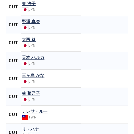
東 浩子
CUT
JPN
野澤 真央
CUT
JPN
大西 葵
CUT
JPN
天本 ハルカ
CUT
JPN
三ヶ島 かな
CUT
JPN
林 菜乃子
CUT
JPN
テレサ・ルー
CUT
TWN
リ・ハナ
CUT