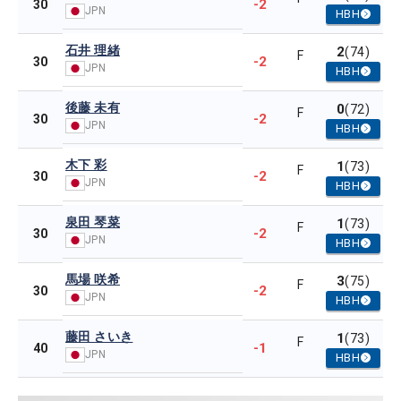
-2
30
JPN
HBH
石井 理緒
2
(74)
F
-2
30
JPN
HBH
後藤 未有
0
(72)
F
-2
30
JPN
HBH
木下 彩
1
(73)
F
-2
30
JPN
HBH
泉田 琴菜
1
(73)
F
-2
30
JPN
HBH
馬場 咲希
3
(75)
F
-2
30
JPN
HBH
藤田 さいき
1
(73)
F
-1
40
JPN
HBH