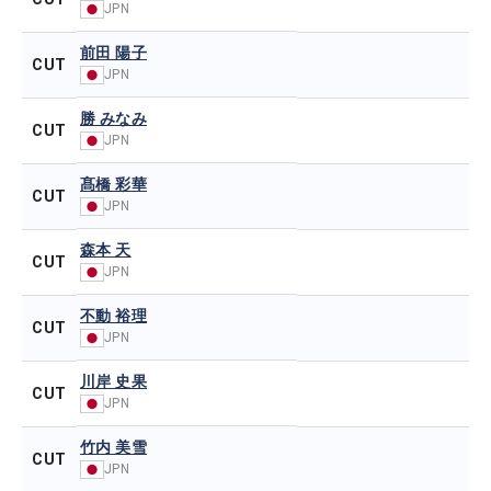
JPN
前田 陽子
CUT
JPN
勝 みなみ
CUT
JPN
髙橋 彩華
CUT
JPN
森本 天
CUT
JPN
不動 裕理
CUT
JPN
川岸 史果
CUT
JPN
竹内 美雪
CUT
JPN