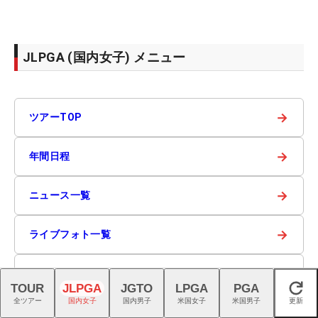
JLPGA (国内女子) メニュー
→
ツアーTOP
→
年間日程
→
ニュース一覧
→
ライブフォト一覧
→
ツアー登録選手
TOUR
JLPGA
JGTO
LPGA
PGA
閉じる
全ツアー
国内女子
国内男子
米国女子
米国男子
更新
→
記録成績