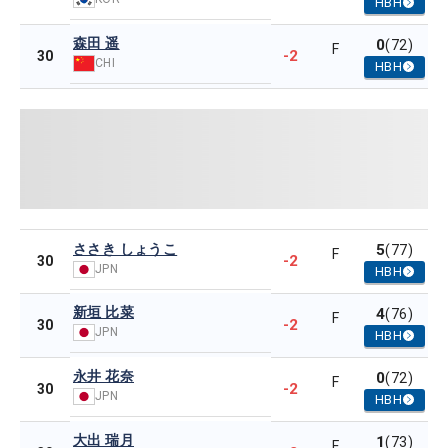
HBH
森田 遥
0
(72)
F
-2
30
CHI
HBH
ささき しょうこ
5
(77)
F
-2
30
JPN
HBH
新垣 比菜
4
(76)
F
-2
30
JPN
HBH
永井 花奈
0
(72)
F
-2
30
JPN
HBH
大出 瑞月
1
(73)
F