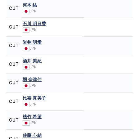
河本 結
CUT
JPN
石川 明日香
CUT
JPN
岩井 明愛
CUT
JPN
酒井 美紀
CUT
JPN
堀 奈津佳
CUT
JPN
比嘉 真美子
CUT
JPN
植竹 希望
CUT
JPN
佐藤 心結
CUT