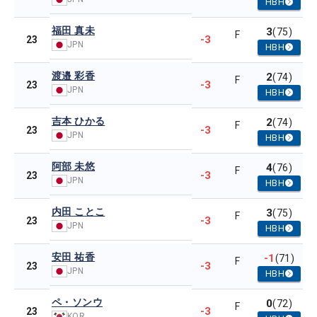
HBH
福田 真未
3
(75)
F
-3
23
JPN
HBH
渡邉 彩香
2
(74)
F
-3
23
JPN
HBH
吉本 ひかる
2
(74)
F
-3
23
JPN
HBH
阿部 未悠
4
(76)
F
-3
23
JPN
HBH
内田 ことこ
3
(75)
F
-3
23
JPN
HBH
安田 祐香
-1
(71)
F
-3
23
JPN
HBH
ペ・ソンウ
0
(72)
F
-3
23
KOR