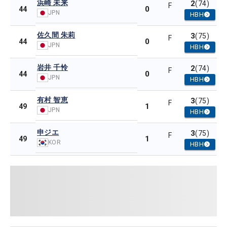
浜崎 未来
2
(74)
F
0
44
JPN
HBH
佐久間 朱莉
3
(75)
F
0
44
JPN
HBH
岩井 千怜
2
(74)
F
0
44
JPN
HBH
有村 智恵
3
(75)
F
1
49
JPN
HBH
申ジエ
3
(75)
F
1
49
KOR
HBH