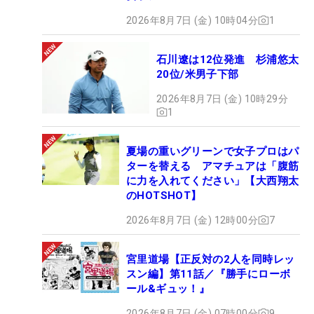
2026年8月7日 (金) 10時04分
1
石川遼は12位発進 杉浦悠太
20位/米男子下部
2026年8月7日 (金) 10時29分
1
夏場の重いグリーンで女子プロはパ
ターを替える アマチュアは「腹筋
に力を入れてください」【大西翔太
のHOTSHOT】
2026年8月7日 (金) 12時00分
7
宮里道場【正反対の2人を同時レッ
スン編】第11話／『勝手にローボ
ール&ギュッ！』
2026年8月7日 (金) 07時00分
9