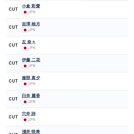
小倉 彩愛
CUT
JPN
吉澤 柚月
CUT
JPN
左 奈々
CUT
JPN
伊藤 二花
CUT
JPN
服部 真夕
CUT
JPN
臼井 麗香
CUT
JPN
穴井 詩
CUT
JPN
淺井 咲希