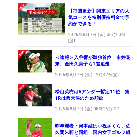
【毎週更新】関東エリアの人
気コースを特別優待料金で予
約ができる！
2026年8月7日 (金) 06時00分
1
＜速報＞入谷響が単独首位 永井花
奈、金田久美子ら1差追走
2026年8月7日 (金) 12時42分
1
松山英樹は5アンダー暫定11位 第
1Rは悪天候のため順延
2026年8月7日 (金) 08時26分
1
昨年覇者・河本結は小祝さくら、佐
久間朱莉と同組 国内女子ゴルフ組