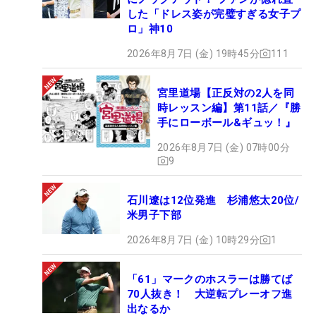
した「ドレス姿が完璧すぎる女子プ
ロ」神10
2026年8月7日 (金) 19時45分
111
宮里道場【正反対の2人を同
時レッスン編】第11話／『勝
手にローボール&ギュッ！』
2026年8月7日 (金) 07時00分
9
石川遼は12位発進 杉浦悠太20位/
米男子下部
2026年8月7日 (金) 10時29分
1
「61」マークのホスラーは勝てば
70人抜き！ 大逆転プレーオフ進
出なるか