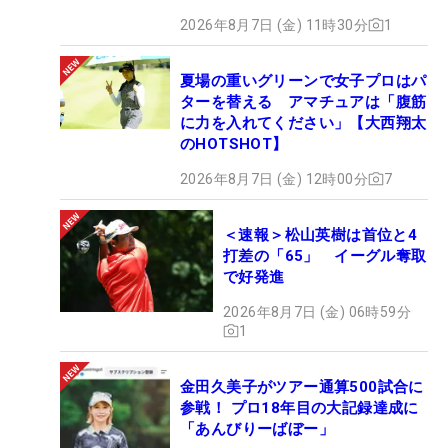
2026年8月7日 (金) 11時30分
1
夏場の重いグリーンで女子プロはパ
ターを替える アマチュアは「腹筋
に力を入れてください」【大西翔太
のHOTSHOT】
2026年8月7日 (金) 12時00分
7
＜速報＞松山英樹は首位と4
打差の「65」 イーグル奪取
で好発進
2026年8月7日 (金) 06時59分
1
金田久美子がツアー通算500試合に
参戦！ プロ18年目の大記録達成に
「あんびりーばぼー」