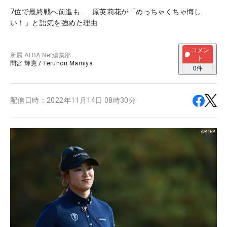
7位で最終戦へ前進も… 原英莉花が「めっちゃくちゃ悔し
い！」と語気を強めた理由
コメン
所属
ALBA Net編集部
ト
間宮 輝憲
/
Terunori Mamiya
0
件
配信日時：
2022年11月14日 08時30分