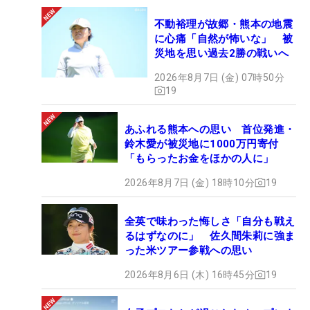
不動裕理が故郷・熊本の地震
に心痛「自然が怖いな」 被
災地を思い過去2勝の戦いへ
2026年8月7日 (金) 07時50分
19
あふれる熊本への思い 首位発進・
鈴木愛が被災地に1000万円寄付
「もらったお金をほかの人に」
2026年8月7日 (金) 18時10分
19
全英で味わった悔しさ「自分も戦え
るはずなのに」 佐久間朱莉に強ま
った米ツアー参戦への思い
2026年8月6日 (木) 16時45分
19