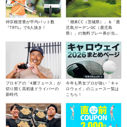
仲宗根澄香が平均パット数
「潮来CC（茨城県）」＆「鹿
『TRTL』で6人抜き！
児島ガーデンGC（鹿児島
県）」の無料プレー券が当た
る！！
プロギアの「4層フェース」が
今年も男女プロが強い「キャ
切り開く高初速ドライバーの
ロウェイ」のニュース一覧は
新時代
こちら！