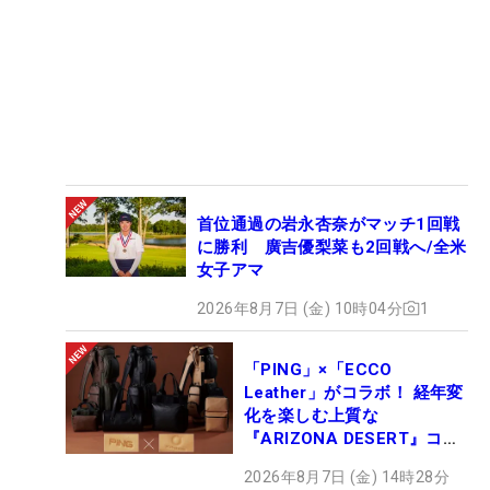
首位通過の岩永杏奈がマッチ1回戦
に勝利 廣吉優梨菜も2回戦へ/全米
女子アマ
2026年8月7日 (金) 10時04分
1
「PING」×「ECCO
Leather」がコラボ！ 経年変
化を楽しむ上質な
『ARIZONA DESERT』コレ
クション、9月15日限定デビ
2026年8月7日 (金) 14時28分
ュー