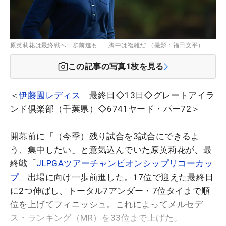
原英莉花は最終戦へ一歩前進も… 胸中は複雑だ （撮影：福田文平）
この記事の写真
1
枚を見る
＜
伊藤園レディス
最終日◇13日◇グレートアイラ
ンド倶楽部（千葉県）◇6741ヤード・パー72＞
開幕前に「（今季）残り試合を3試合にできるよ
う、集中したい」と意気込んでいた原英莉花が、最
終戦「
JLPGAツアーチャンピオンシップリコーカッ
プ
」出場に向け一歩前進した。17位で迎えた最終日
に2つ伸ばし、トータル7アンダー・7位タイまで順
位を上げてフィニッシュ。これによってメルセデ
ス・ランキング（MR）を33位まで上げた。