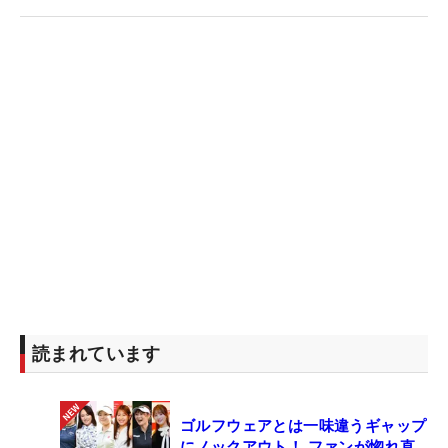
て、現時点では『大会開催前週までの当該シーズン
MR上位者』の枠での出場を目指すことになってい
る。出場40人に満たない分をその枠から埋めていく
うえで、微妙な立場にいた。
原をやる気にさせている“プレッシャー”もある。
「ずっと戦ってきたキャディさんから、『リコーだ
けは行きたい』って圧をかけられてる。諦めそうに
なる時、こんなゴルフじゃ無理かもと嘆くこともあ
るけど、『絶対だめだよ？』って言われるんです
（笑）。必ず行けるように、頑張りたい」。今週
45.50ptを加算。それをつなげていきたい。
読まれています
ゴルフウェアとは一味違うギャップ
にノックアウト！ ファンが惚れ直