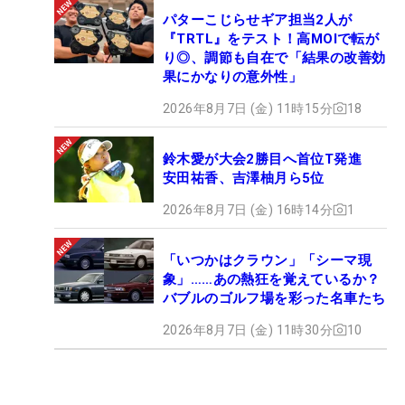
パターこじらせギア担当2人が
『TRTL』をテスト！高MOIで転が
り◎、調節も自在で「結果の改善効
果にかなりの意外性」
2026年8月7日 (金) 11時15分
18
鈴木愛が大会2勝目へ首位T発進
安田祐香、吉澤柚月ら5位
2026年8月7日 (金) 16時14分
1
「いつかはクラウン」「シーマ現
象」……あの熱狂を覚えているか？
バブルのゴルフ場を彩った名車たち
2026年8月7日 (金) 11時30分
10