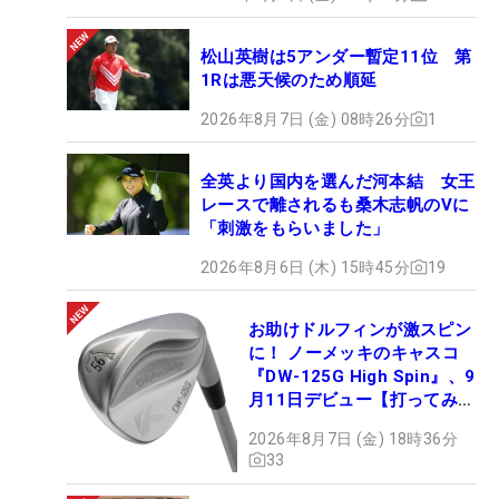
松山英樹は5アンダー暫定11位 第
1Rは悪天候のため順延
2026年8月7日 (金) 08時26分
1
全英より国内を選んだ河本結 女王
レースで離されるも桑木志帆のVに
「刺激をもらいました」
2026年8月6日 (木) 15時45分
19
お助けドルフィンが激スピン
に！ ノーメッキのキャスコ
『DW-125G High Spin』、9
月11日デビュー【打ってみ
た】
2026年8月7日 (金) 18時36分
33