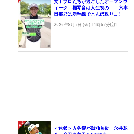
女子プロたちが過ごしたオープンウ
ィーク 堀琴音は人生初の…！ 六車
日那乃は新幹線でとんぼ返り…！
2026年8月7日 (金) 11時57分
1
＜速報＞入谷響が単独首位 永井花