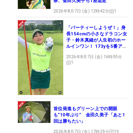
奈、金田久美子ら1差追走
2026年8月7日 (金) 12時42分
1
「パーティーしようぜ！」身
長154cmの小さなドラコン女
子・鈴木真緒が人生初のホー
ルインワン！ 173yを5番アイ
アンで会心のショット
2026年8月7日 (金) 16時00分
1
首位発進もグリーン上での開眼
も“10年ぶり” 金田久美子「あと1
回は勝ちたい」
2026年8月7日 (金) 17時29分
19