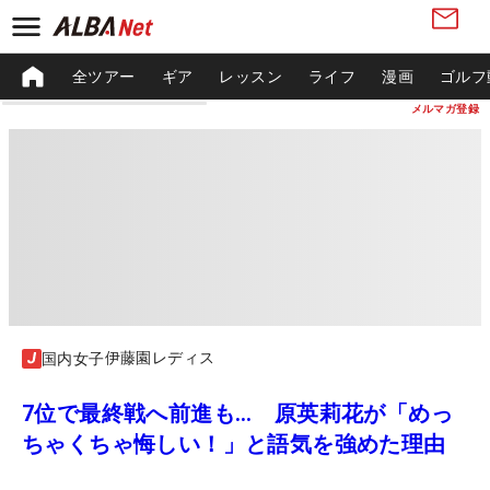
全ツアー
ギア
レッスン
ライフ
漫画
ゴルフ
メルマガ登録
伊藤園レディス
国内女子
7位で最終戦へ前進も… 原英莉花が「めっ
ちゃくちゃ悔しい！」と語気を強めた理由