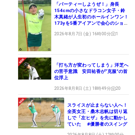
「パーティーしようぜ！」身長
154cmの小さなドラコン女子・鈴
木真緒が人生初のホールインワン！
173yを5番アイアンで会心のショッ
ト
2026年8月7日 (金) 16時00分
1
「打ち方が変わってしまう」洋芝へ
の苦手意識 安田祐香が“克服”の首
位浮上
2026年8月8日 (土) 18時49分
20
スライスが止まらない人へ！
全英女王・桑木志帆は切り返
しで「左ヒザ」を先に動かし
ていた #優勝者のスイング
2026年8月8日 (土) 12時00分