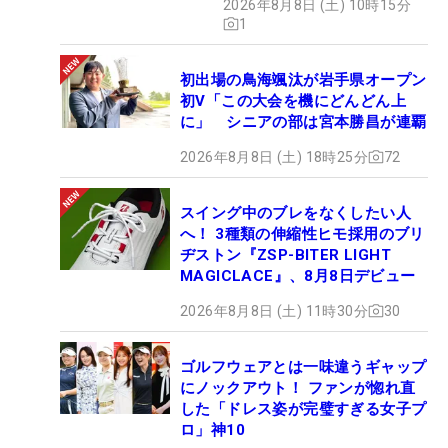
2026年8月8日 (土) 10時15分
1
初出場の鳥海颯汰が岩手県オープン
初V「この大会を機にどんどん上
に」 シニアの部は宮本勝昌が連覇
2026年8月8日 (土) 18時25分
72
スイング中のブレをなくしたい人
へ！ 3種類の伸縮性ヒモ採用のブリ
ヂストン『ZSP-BITER LIGHT
MAGICLACE』、8月8日デビュー
2026年8月8日 (土) 11時30分
30
ゴルフウェアとは一味違うギャップ
にノックアウト！ ファンが惚れ直
した「ドレス姿が完璧すぎる女子プ
ロ」神10