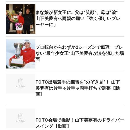
を使い分けていました」。
まな娘が新女王に…父は“笑顔”、母は“涙”
山下美夢有へ両親の願い「強く優しいプレ
弾道計測器データの2本のスピン量の違いが、ラン
ーヤーに」
に影響を及ぼすという。「9.5°の方がキャリーは出
るけどランが全く出ず、距離も10ヤードぐらい損し
ている。コースによっては8.5°の方がランが出るの
プロ転向からわずか2シーズンで戴冠 ブレ
で、朝トラックマンでデータを測って選びまし
ない“最年少女王”山下美夢有が涙を流した場
面
た」。感覚だけでなく、しっかり数値を見て“1°の
差”を使い分けている。
TOTO出場選手の練習を“のぞき見”！ 山下
美夢有は片手→片手→両手打ちで調整【動
画】
TOTO会場で撮影！山下美夢有のドライバー
スイング【動画】