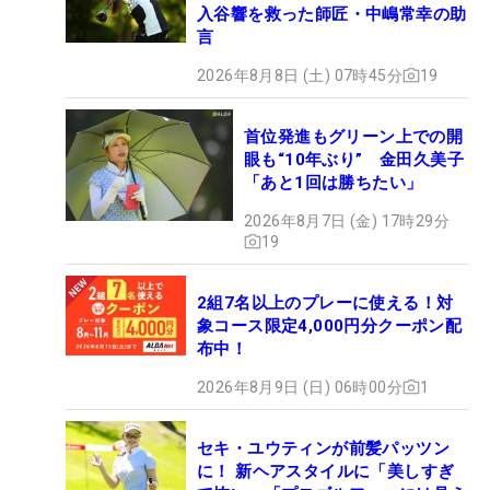
入谷響を救った師匠・中嶋常幸の助
言
2026年8月8日 (土) 07時45分
19
首位発進もグリーン上での開
眼も“10年ぶり” 金田久美子
「あと1回は勝ちたい」
2026年8月7日 (金) 17時29分
19
2組7名以上のプレーに使える！対
象コース限定4,000円分クーポン配
布中！
2026年8月9日 (日) 06時00分
1
セキ・ユウティンが前髪パッツン
に！ 新ヘアスタイルに「美しすぎ