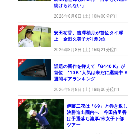
続けられない」
2026年8月8日 (土) 10時00分
1
安田祐香、吉澤柚月が首位タイ浮
上 金田久美子が1差3位
2026年8月8日 (土) 16時21分
1
話題の新作を抑えて『G440 K』が
首位 “10Ｋ”人気は未だに継続中 #
週間ギアランキング
2026年8月8日 (土) 18時00分
11
伊藤二花は「69」と巻き返し
決勝進出圏内へ 谷田侑里香
は予選落ち濃厚/米女子下部
ツアー