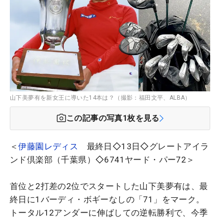
山下美夢有を新女王に導いた14本は？（撮影：福田文平、ALBA）
この記事の写真
1
枚を見る
＜
伊藤園レディス
最終日◇13日◇グレートアイラ
ンド倶楽部（千葉県）◇6741ヤード・パー72＞
首位と2打差の2位でスタートした山下美夢有は、最
終日に1バーディ・ボギーなしの「71」をマーク。
トータル12アンダーに伸ばしての逆転勝利で、今季