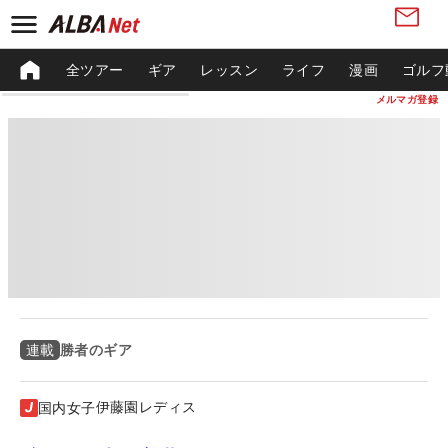
全ツアー
ギア
レッスン
ライフ
漫画
ゴルフ
メルマガ登録
勝者のギア
連載
伊藤園レディス
国内女子