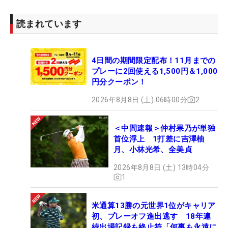
読まれています
4日間の期間限定配布！11月までの
プレーに2回使える1,500円＆1,000
円分クーポン！
2026年8月8日 (土) 06時00分
2
＜中間速報＞仲村果乃が単独
首位浮上 1打差に吉澤柚
月、小林光希、全美貞
2026年8月8日 (土) 13時04分
1
米通算13勝の元世界1位がキャリア
初、プレーオフ進出逃す 18年連
続出場記録も終止符「何事も永遠に