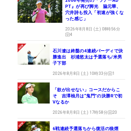
2006年発売の『ツアーAD
PT』が再び脚光 脇元華、
穴井詩も投入「初速が強くな
った感じ」
2026年8月8日 (土) 08時56分
4
石川遼は終盤の4連続バーディで決
勝進出 杉浦悠太は予選落ち/米男
子下部
2026年8月8日 (土) 10時33分
1
「欲が出せない」コースだからこ
そ 吉澤柚月は“鬼門”の決勝Rで初
Vなるか
2026年8月8日 (土) 17時58分
20
6戦連続予選落ちから復活の狼煙