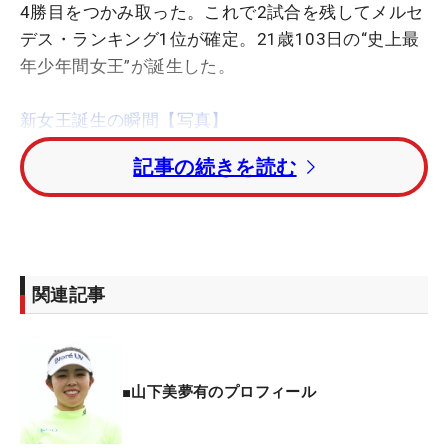
4勝目をつかみ取った。これで2試合を残してメルセ
デス・ランキング1位が確定。21歳103日の“史上最
年少年間女王”が誕生した。
新女王誕生の瞬間【写真】
記事の続きを読む
9月の「ミヤギテレビ杯
ダンロップ
女子オープン」
に続き、
スリクソン
の新ドライバー『ZX5 Mk II』で
2勝目を挙げた山下。ただし、その時はロフト角が
9.5°のものだったが、今回は8.5°と細かなスペック
に違いがある。
関連記事
練習ラウンドでは8.5°と9.5°の2本を携えコースで試
すが、その使い分けについて山下はこう説明する。
「コースによって、ここ3試合ぐらいドライバーを
■山下美夢有のプロフィール
替えていた。基本フラットなコースはキャリーが同
じでも、ランの距離が全然違う。それで9.5°と8.5°