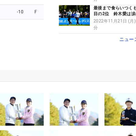
最後まで食らいつくも
-10
F
目の2位 鈴木愛は涙
も納得「さいきさん
2022年11月21日 (月)
いいプレーだった」
分
ニュー