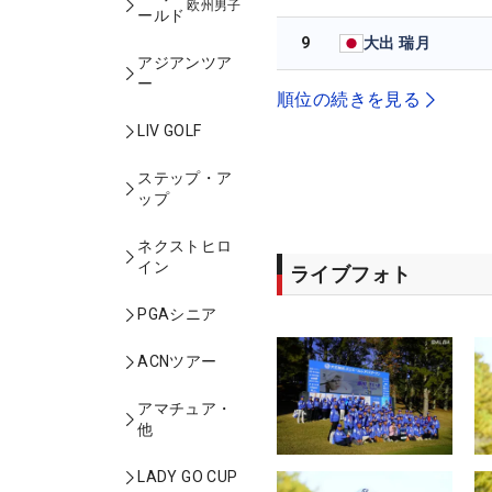
欧州男子
ールド
9
大出 瑞月
アジアンツア
ー
順位の続きを見る
LIV GOLF
ステップ・ア
ップ
ネクストヒロ
イン
ライブフォト
PGAシニア
ACNツアー
アマチュア・
他
LADY GO CUP