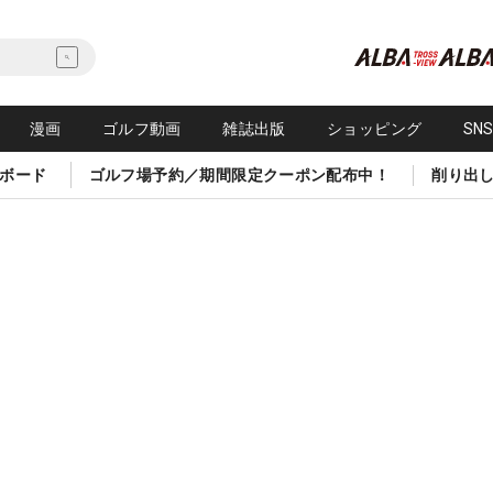
漫画
ゴルフ動画
雑誌出版
ショッピング
SN
ボード
ゴルフ場予約／期間限定クーポン配布中！
削り出