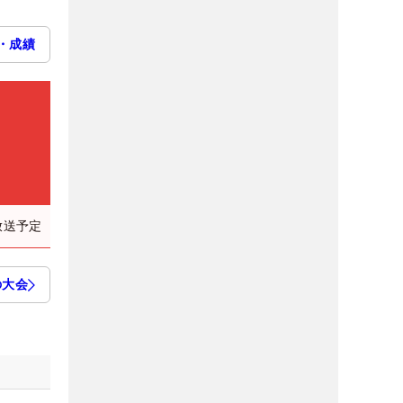
・成績
放送予定
の大会