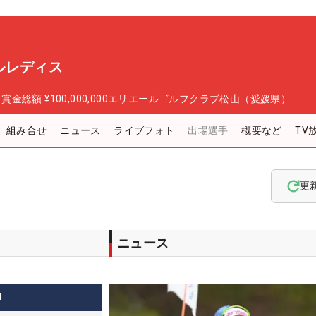
ルレディス
日
賞金総額
¥100,000,000
エリエールゴルフクラブ松山（愛媛県）
組み合せ
ニュース
ライブフォト
出場選手
概要など
TV
更
ニュース
4