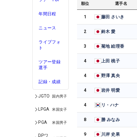
順位
選手名
年間日程
1
藤田 さいき
ニュース
2
鈴木 愛
ライブフォ
3
菊地 絵理香
ト
4
上田 桃子
ツアー登録
選手
4
野澤 真央
記録・成績
4
岩井 明愛
JGTO
国内男子
4
リ・ハナ
LPGA
米国女子
8
勝 みなみ
PGA
米国男子
9
川岸 史果
DPワ