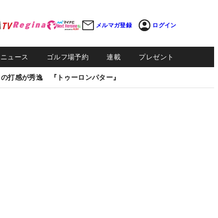
メルマガ登録
ログイン
Sニュース
ゴルフ場予約
連載
プレゼント
しの打感が秀逸 『トゥーロンパター』