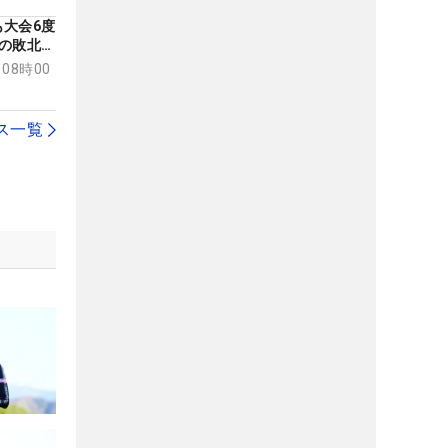
大会6度
の敗北に
がもっと
 08時00
ス一覧