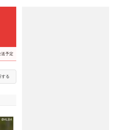
放送予定
新する