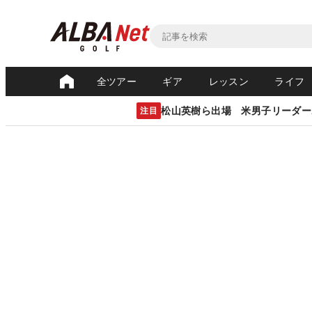
全ツアー
ギア
レッスン
ライフ
松山英樹ら出場 米男子リーダー
注目