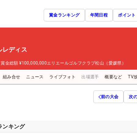
賞金ランキング
年間日程
ポイント
ルレディス
日
賞金総額
¥100,000,000
エリエールゴルフクラブ松山（愛媛県）
組み合せ
ニュース
ライブフォト
出場選手
概要など
TV
前の大会
次
スランキング