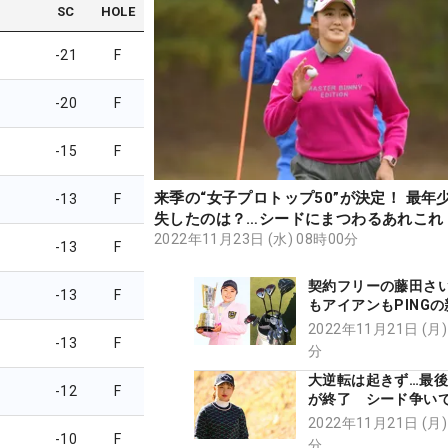
SC
HOLE
-21
F
-20
F
-15
F
来季の“女子プロトップ50”が決定！ 最年
-13
F
失したのは？…シードにまつわるあれこれ
2022年11月23日 (水) 08時00分
-13
F
契約フリーの藤田さい
-13
F
もアイアンもPING
イッチV【勝者のギア
2022年11月21日 (月)
-13
F
分
大逆転は起きず…最
-12
F
が終了 シード争い
人、泣いた人
2022年11月21日 (月)
-10
F
分