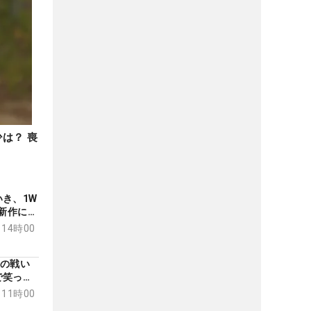
少は？ 喪
き、1W
の新作にス
】
 14時00
後の戦い
で笑った
 11時00