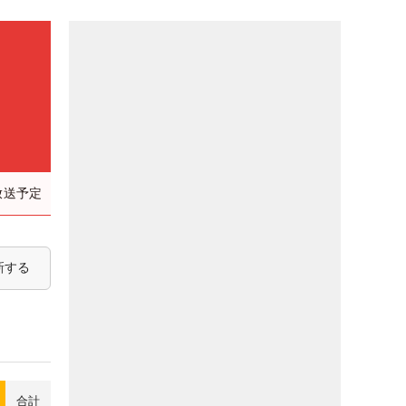
放送予定
新する
合計