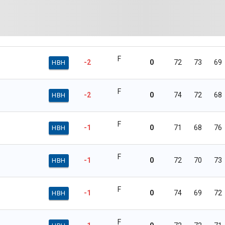
F
-2
0
72
73
69
HBH
F
-2
0
74
72
68
HBH
F
-1
0
71
68
76
HBH
F
-1
0
72
70
73
HBH
F
-1
0
74
69
72
HBH
F