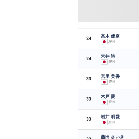
髙木 優奈
24
JPN
穴井 詩
24
JPN
宮里 美香
33
JPN
木戸 愛
33
JPN
岩井 明愛
33
JPN
藤田 さいき