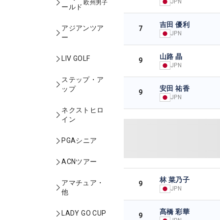
JPN
欧州男子
ールド
吉田 優利
アジアンツア
7
JPN
ー
山路 晶
LIV GOLF
9
JPN
ステップ・ア
安田 祐香
ップ
9
JPN
ネクストヒロ
イン
PGAシニア
ACNツアー
林 菜乃子
アマチュア・
9
JPN
他
髙橋 彩華
LADY GO CUP
9