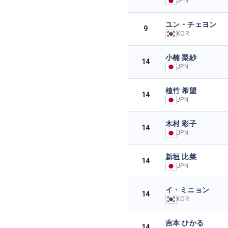
JPN
ユン・チェヨン
9
KOR
小楠 梨紗
14
JPN
植竹 希望
14
JPN
木村 彩子
14
JPN
新垣 比菜
14
JPN
イ・ミニョン
14
KOR
吉本 ひかる
14