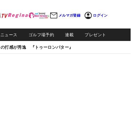
メルマガ登録
ログイン
Sニュース
ゴルフ場予約
連載
プレゼント
しの打感が秀逸 『トゥーロンパター』