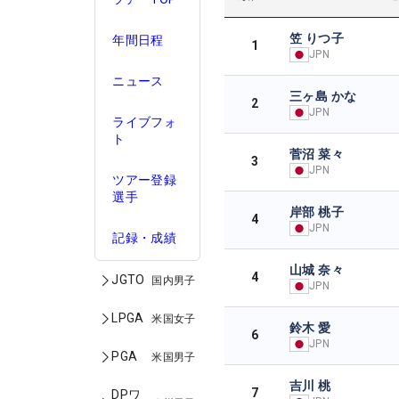
笠 りつ子
年間日程
1
JPN
ニュース
三ヶ島 かな
2
JPN
ライブフォ
ト
菅沼 菜々
3
JPN
ツアー登録
選手
岸部 桃子
4
JPN
記録・成績
山城 奈々
4
JGTO
国内男子
JPN
LPGA
米国女子
鈴木 愛
6
JPN
PGA
米国男子
吉川 桃
7
DPワ