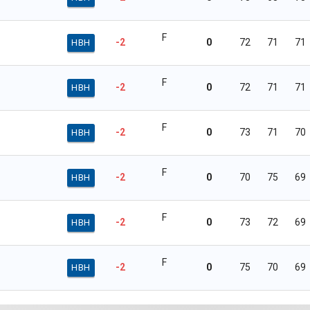
F
-2
0
72
71
71
HBH
F
-2
0
72
71
71
HBH
F
-2
0
73
71
70
HBH
F
-2
0
70
75
69
HBH
F
-2
0
73
72
69
HBH
F
-2
0
75
70
69
HBH