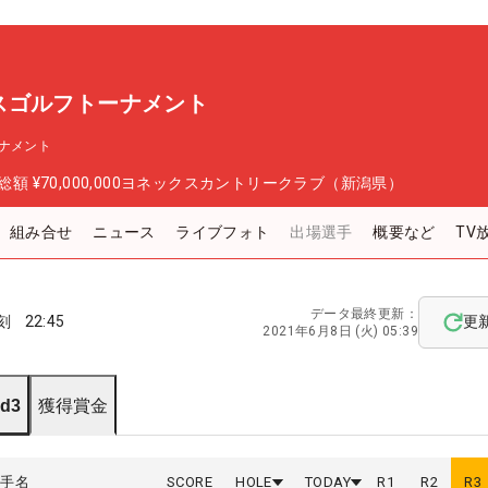
スゴルフトーナメント
ナメント
総額
¥70,000,000
ヨネックスカントリークラブ（新潟県）
組み合せ
ニュース
ライブフォト
出場選手
概要など
TV
データ最終更新：
刻
22:45
更
2021年6月8日 (火) 05:39
d3
獲得賞金
選手名
SCORE
HOLE
TODAY
R
1
R
2
R
3