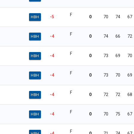
F
-5
0
70
74
67
HBH
F
-4
0
74
66
72
HBH
F
-4
0
73
69
70
HBH
F
-4
0
73
70
69
HBH
F
-4
0
72
72
68
HBH
F
-4
0
70
75
67
HBH
F
-4
0
71
74
67
HBH