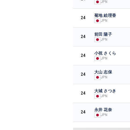
JPN
菊地 絵理香
24
JPN
前田 陽子
24
JPN
小祝 さくら
24
JPN
大山 志保
24
JPN
大城 さつき
24
JPN
永井 花奈
24
JPN