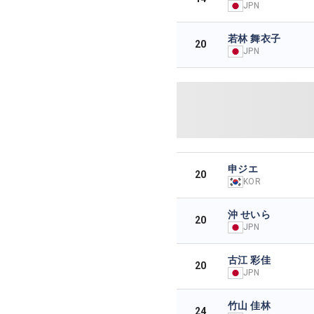
JPN
若林 舞衣子
20
JPN
申ジエ
20
KOR
沖 せいら
20
JPN
古江 彩佳
20
JPN
竹山 佳林
24