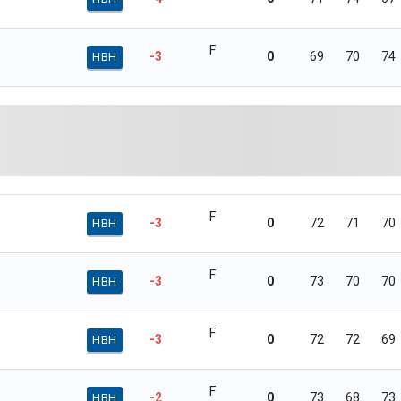
F
-3
0
69
70
74
HBH
F
-3
0
72
71
70
HBH
F
-3
0
73
70
70
HBH
F
-3
0
72
72
69
HBH
F
-2
0
73
68
73
HBH