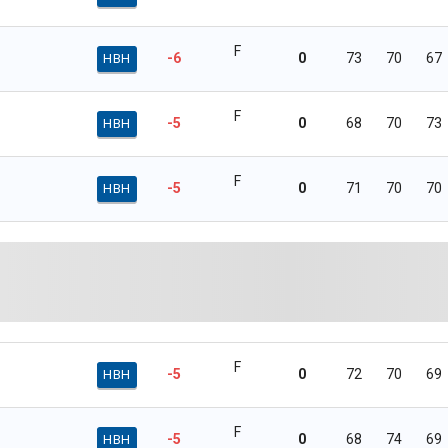
F
-6
0
73
70
67
HBH
F
-5
0
68
70
73
HBH
F
-5
0
71
70
70
HBH
F
-5
0
72
70
69
HBH
F
-5
0
68
74
69
HBH