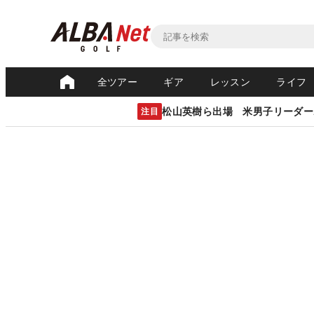
全ツアー
ギア
レッスン
ライフ
松山英樹ら出場 米男子リーダー
注目