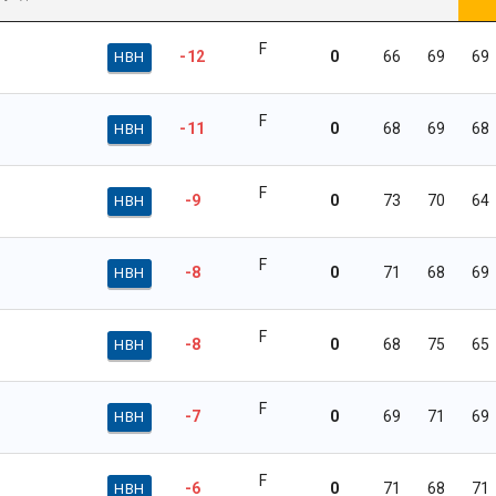
F
-12
0
66
69
69
HBH
F
-11
0
68
69
68
HBH
F
-9
0
73
70
64
HBH
F
-8
0
71
68
69
HBH
F
-8
0
68
75
65
HBH
F
-7
0
69
71
69
HBH
F
-6
0
71
68
71
HBH