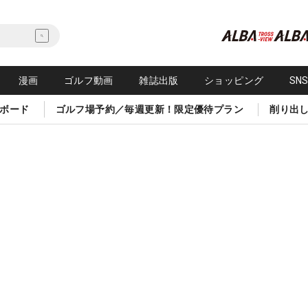
漫画
ゴルフ動画
雑誌出版
ショッピング
SN
ボード
ゴルフ場予約／毎週更新！限定優待プラン
削り出