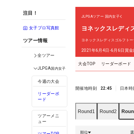
注目！
JLPGAツアー
国内女子
ヨネックスレディ
女子プロ写真館
ツアー情報
ヨネックスレディスゴルフトー
2021年6月4日-6月6日
賞金
全ツアー
大会TOP
リーダーボード
JLPGA
国内女子
今週の大会
開催地時刻
22:45
日本時
リーダーボ
ード
Round1
Round2
Roun
ツアーメニ
ュー
順位
ツアーTOP