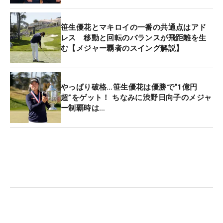
口にした。
笹生優花とマキロイの一番の共通点はアド
そして、この勝利が日本のゴルフ界に好影響を与え
レス 移動と回転のバランスが飛距離を生
む【メジャー覇者のスイング解説】
ると予感する。「日本選手が優勝争いをすることが
増えて、自分もできるのでは、という自信が湧いて
くる。日本で戦う選手もやる気が変わるはず。練習
やっぱり破格…笹生優花は優勝で“1億円
を頑張ると思うし、ゴルフ界にいい影響を与える。
超”をゲット！ ちなみに渋野日向子のメジャ
もう少し練習しないとな、と思った」。“刺激”とい
ー制覇時は…
うよりも“希望”。淡々とした口調ながら、熱い言葉
が出てくる。