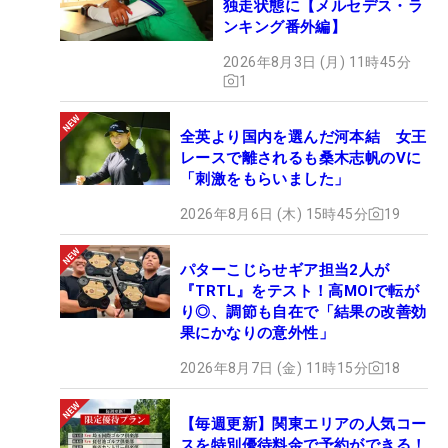
独走状態に【メルセデス・ラ
ンキング番外編】
2026年8月3日 (月) 11時45分
1
全英より国内を選んだ河本結 女王
レースで離されるも桑木志帆のVに
「刺激をもらいました」
2026年8月6日 (木) 15時45分
19
パターこじらせギア担当2人が
『TRTL』をテスト！高MOIで転が
り◎、調節も自在で「結果の改善効
果にかなりの意外性」
2026年8月7日 (金) 11時15分
18
【毎週更新】関東エリアの人気コー
スを特別優待料金で予約ができる！