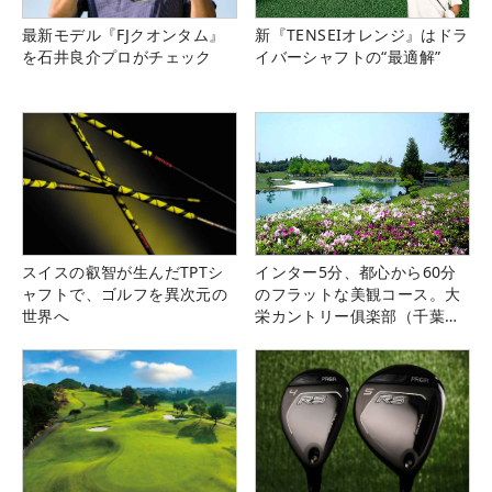
最新モデル『FJクオンタム』
新『TENSEIオレンジ』はドラ
を石井良介プロがチェック
イバーシャフトの“最適解”
スイスの叡智が生んだTPTシ
インター5分、都心から60分
ャフトで、ゴルフを異次元の
のフラットな美観コース。大
世界へ
栄カントリー俱楽部（千葉
県）