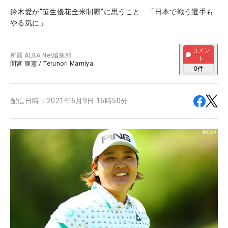
鈴木愛が“笹生優花全米制覇”に思うこと 「日本で戦う選手も
やる気に」
コメン
所属
ALBA Net編集部
ト
間宮 輝憲
/
Terunori Mamiya
0
件
配信日時：
2021年6月9日 16時50分