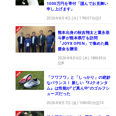
1000万円を寄付「謹んでお見舞い
申し上げます」
2026年8月4日 (火) 17時07分
1
熊本出身の秋吉翔太と重永亜
斗夢が熊本県庁を訪問
「JOYX OPEN」で集めた義
援金を贈呈
2026年8月6日 (木) 18時43分
8
「フワフワ」と「しっかり」の絶妙
なバランス！ 新しい『FJクオンタ
ム』は性能が“ど真ん中”のゴルフシ
ューズだった
2026年8月7日 (金) 10時00分
14