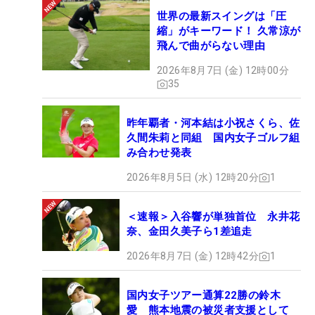
世界の最新スイングは「圧
縮」がキーワード！ 久常涼が
飛んで曲がらない理由
2026年8月7日 (金) 12時00分
35
昨年覇者・河本結は小祝さくら、佐
久間朱莉と同組 国内女子ゴルフ組
み合わせ発表
2026年8月5日 (水) 12時20分
1
＜速報＞入谷響が単独首位 永井花
奈、金田久美子ら1差追走
2026年8月7日 (金) 12時42分
1
国内女子ツアー通算22勝の鈴木
愛 熊本地震の被災者支援として