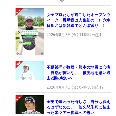
9
女子プロたちが過ごしたオープンウ
ィーク 堀琴音は人生初の…！ 六車
日那乃は新幹線でとんぼ返り…！
2026年8月7日 (金) 11時57分
1
不動裕理が故郷・熊本の地震に心痛
「自然が怖いな」 被災地を思い過
去2勝の戦いへ
2026年8月7日 (金) 07時50分
19
全英で味わった悔しさ「自分も戦え
るはずなのに」 佐久間朱莉に強ま
った米ツアー参戦への思い