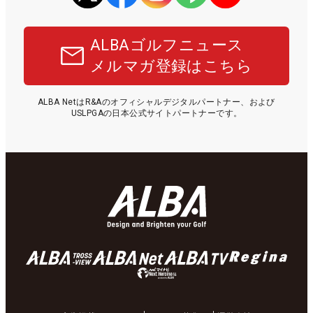
ALBAゴルフニュース
メルマガ登録はこちら
ALBA NetはR&Aのオフィシャルデジタルパートナー、および
USLPGAの日本公式サイトパートナーです。