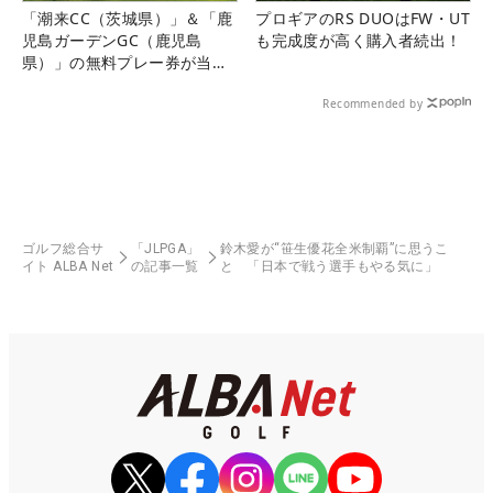
「潮来CC（茨城県）」＆「鹿
プロギアのRS DUOはFW・UT
児島ガーデンGC（鹿児島
も完成度が高く購入者続出！
県）」の無料プレー券が当た
る！！
Recommended by
ゴルフ総合サ
「JLPGA」
鈴木愛が“笹生優花全米制覇”に思うこ
イト ALBA Net
の記事一覧
と 「日本で戦う選手もやる気に」