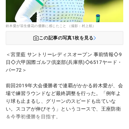
鈴木愛が笹生優花の優勝に感じたこと （撮影：村上航）
この記事の写真
1
枚を見る
＜宮里藍 サントリーレディスオープン 事前情報◇9
日◇六甲国際ゴルフ倶楽部(兵庫県)◇6517ヤード・
パー72＞
前回2019年大会優勝者で連覇がかかる鈴木愛が、会
場で練習ラウンドなど最終調整を行った。「例年よ
り球も止まるし、グリーンのスピードも出ていな
い。スコアが伸びそう」というコースで、王座防衛
＆今季初優勝を目指す。