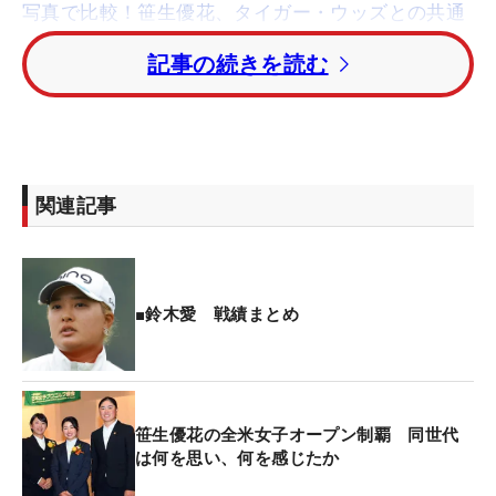
写真で比較！笹生優花、タイガー・ウッズとの共通
点は？【スイング解説】
記事の続きを読む
現在の課題はショット。「今週に入って、グリップ
がしっくりきていない。（クラブを）上げた時にフ
ェース面がそろわないことが多い。それ次第です
ね」と、少しの不安を残したまま開幕を迎える。そ
関連記事
れでもパッティングは好調。「中京テレビ・ブリヂ
ストンレディス」9位タイ、「
ヨネックス
レディ
ス」6位と、成績を上げながら兵庫県に入った。
■鈴木愛 戦績まとめ
ディフェンディング大会前には、“笹生優花全米制
覇”のビッグニュースが、日本を揺るがした。これに
ついて鈴木は、「結果しか見てないけど、すぐに海
外で勝てるのはすごい。すごくダイナミックなゴル
笹生優花の全米女子オープン制覇 同世代
は何を思い、何を感じたか
フをする。私は年齢を重ねてそれができなくなって
いるので、うらやましいですね」と素直な気持ちを