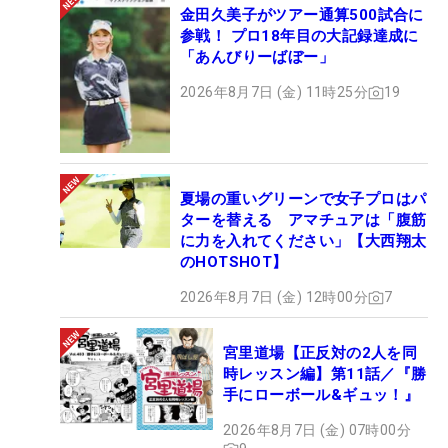
金田久美子がツアー通算500試合に
参戦！ プロ18年目の大記録達成に
「あんびりーばぼー」
2026年8月7日 (金) 11時25分
19
夏場の重いグリーンで女子プロはパ
ターを替える アマチュアは「腹筋
に力を入れてください」【大西翔太
のHOTSHOT】
2026年8月7日 (金) 12時00分
7
宮里道場【正反対の2人を同
時レッスン編】第11話／『勝
手にローボール&ギュッ！』
2026年8月7日 (金) 07時00分