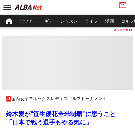
全ツアー
ギア
レッスン
ライフ
漫画
ゴルフ
メルマガ登録
ヨネックスレディスゴルフトーナメント
国内女子
鈴木愛が“笹生優花全米制覇”に思うこと
「日本で戦う選手もやる気に」