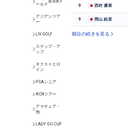
欧州男子
ールド
9
西村 優菜
アジアンツア
9
岡山 絵里
ー
順位の続きを見る
LIV GOLF
ステップ・ア
ップ
ネクストヒロ
イン
PGAシニア
ACNツアー
アマチュア・
他
LADY GO CUP