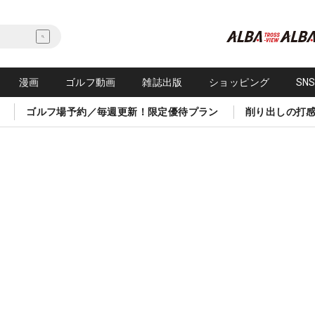
漫画
ゴルフ動画
雑誌出版
ショッピング
SN
ゴルフ場予約／毎週更新！限定優待プラン
削り出しの打