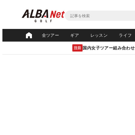
全ツアー
ギア
レッスン
ライフ
国内女子ツアー組み合わせ
注目