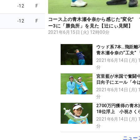
-12
F
コース上の青木瀬令奈から感じた“変化” 
-12
F
ー3に「勝負所」を見た【辻にぃ見聞】
2021年6月15日 (火) 12時00分
ウッド系7本…飛距離
青木瀬令奈の“工夫” 
選手のウェッジより
2021年6月14日 (月) 
あげたい」【勝者の
分
宮里藍が米国で奮闘
日向子にエール「今
期間」 東京五輪代表候補選手
2021年6月14日 (月) 
の印象は…
分
2700万円獲得の青
18位浮上 小祝さく
彩佳、原英莉花に全
2021年6月14日 (月) 
【女子賞金ランキン
分
ニュー