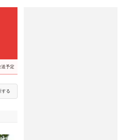
放送予定
新する