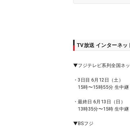
TV放送 インターネ
▼フジテレビ系列全国ネ
・3日目 6月12日（土）
15時〜15時55分 生中継
・最終日 6月13日（日）
13時35分〜15時 生中継
▼BSフジ