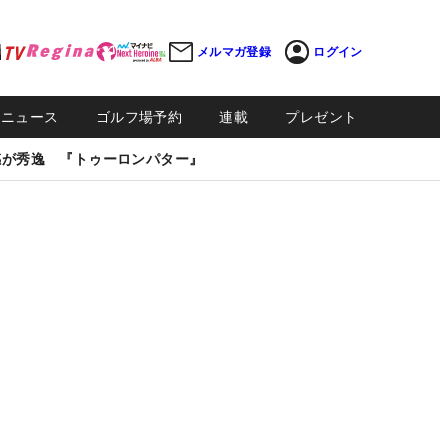
メルマガ登録
ログイン
Sニュース
ゴルフ場予約
連載
プレゼント
感が秀逸 『トゥーロンパター』