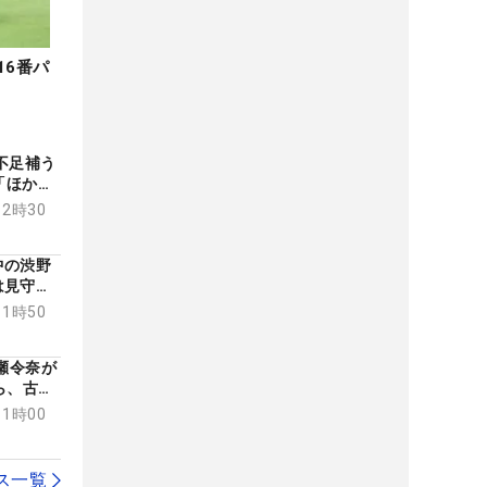
16番パ
不足補う
「ほかの
も精度を
12時30
ギア】
中の渋野
は見守る
11時50
木瀬令奈が
ら、古江
英切符
11時00
グ】
ス一覧