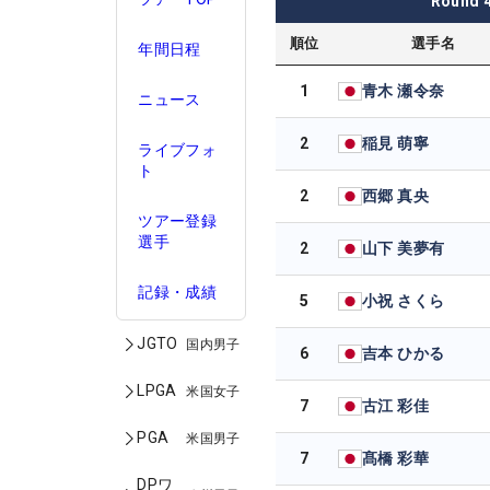
Round
順位
選手名
年間日程
1
青木 瀬令奈
ニュース
2
稲見 萌寧
ライブフォ
ト
2
西郷 真央
ツアー登録
選手
2
山下 美夢有
記録・成績
5
小祝 さくら
JGTO
国内男子
6
吉本 ひかる
LPGA
米国女子
7
古江 彩佳
PGA
米国男子
7
髙橋 彩華
DPワ