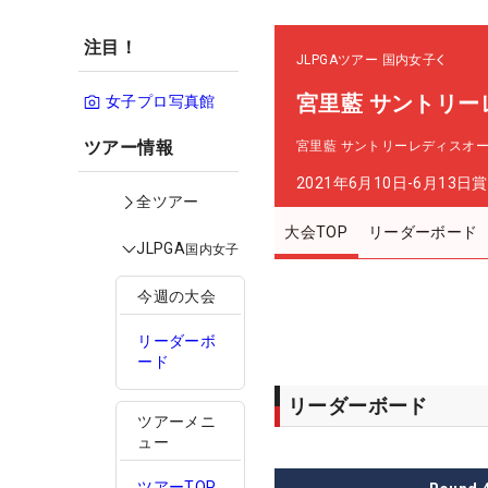
注目！
JLPGAツアー
国内女子
宮里藍 サントリ
女子プロ写真館
ツアー情報
宮里藍 サントリーレディスオ
2021年6月10日-6月13日
賞
全ツアー
大会TOP
リーダーボード
JLPGA
国内女子
今週の大会
リーダーボ
ード
リーダーボード
ツアーメニ
ュー
ツアーTOP