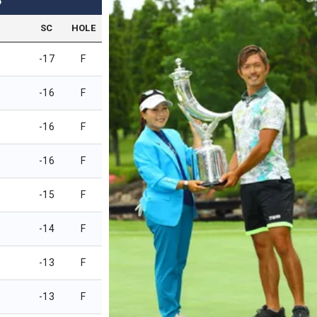
4
SC
HOLE
-17
F
-16
F
-16
F
-16
F
-15
F
-14
F
-13
F
-13
F