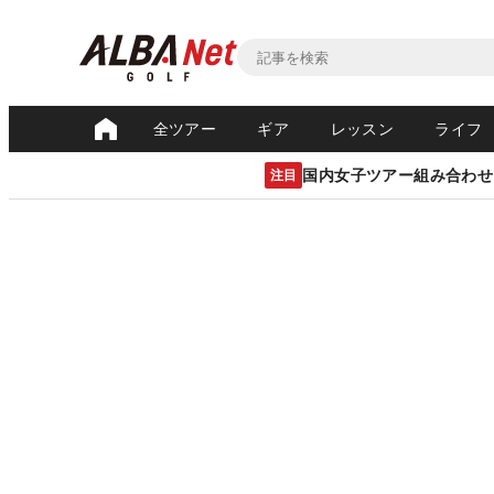
全ツアー
ギア
レッスン
ライフ
国内女子ツアー組み合わせ
注目