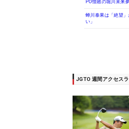
PO惜敗の堀川未来
蝉川泰果は「絶望」
い」
JGTO 週間アクセス