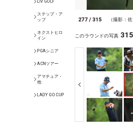
LIV GOLF
ステップ・ア
277
/
315
（撮影：佐
ップ
ネクストヒロ
31
このラウンドの写真
イン
PGAシニア
ACNツアー
アマチュア・
他
LADY GO CUP