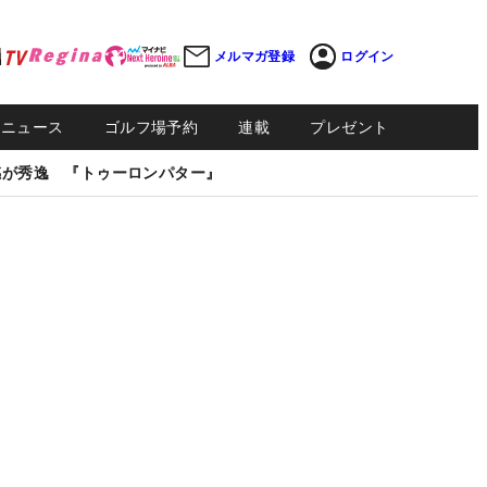
メルマガ登録
ログイン
Sニュース
ゴルフ場予約
連載
プレゼント
感が秀逸 『トゥーロンパター』