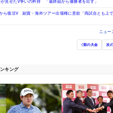
夢が見せたV争いの矜持 「最終組から優勝者を出す」
から復活V 副賞・海外ツアー出場権に意欲「両試合とも上
ニュー
前の大会
次
ランキング