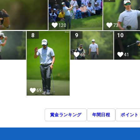
120
73
8
9
10
66
41
69
賞金ランキング
年間日程
ポイント