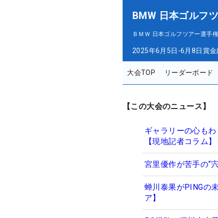
BMW 日本ゴルフ
ＢＭＷ 日本ゴルフツアー選手権
2025年6月5日-6月8日
賞金
大会TOP
リーダーボード
【この大会のニュース】
ギャラリーの心もわ
【現地記者コラム】
宮里優作が苦手の“
蝉川泰果がPING
ア】