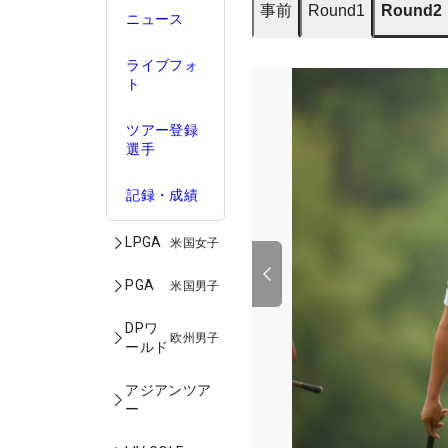
事前
Round1
Round2
ニュース
ライブフォ
ト
ツアー登録
選手
記録・成績
LPGA
米国女子
PGA
米国男子
DPワ
欧州男子
ールド
アジアンツア
ー