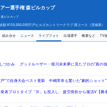
ツアー選手権 森ビルカップ
 森ビルカップ
総額
¥150,000,000
宍戸ヒルズカントリークラブ 西コース（茨城県）
組み合せ
ニュース
ライブフォト
出場選手
概要など
TV
しづかみ グッドルーザー・堀川未来夢に見たプロの“真の
宍戸”で自身大会ベスト更新 中嶋常幸も驚いた“劇的ショット
の未発表プロトタイプ「3I」も投入し、疲労骨折から復活V【勝