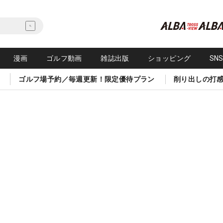
漫画
ゴルフ動画
雑誌出版
ショッピング
SN
ゴルフ場予約／毎週更新！限定優待プラン
削り出しの打