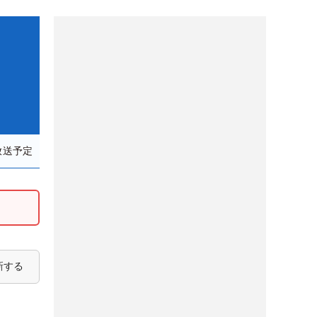
放送予定
新する