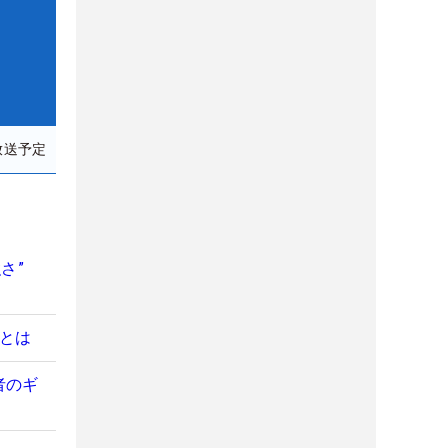
放送予定
強さ”
”とは
者のギ