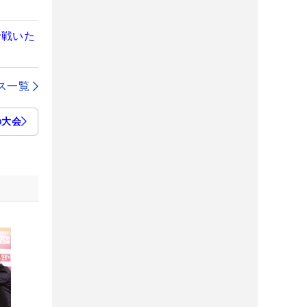
で戦いた
ス一覧
の大会