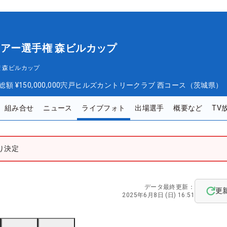
ツアー選手権 森ビルカップ
 森ビルカップ
総額
¥150,000,000
宍戸ヒルズカントリークラブ 西コース（茨城県）
組み合せ
ニュース
ライブフォト
出場選手
概要など
TV
り決定
データ最終更新：
更
2025年6月8日 (日) 16:51