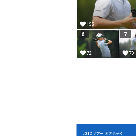
155
6
7
72
70
JGTOツアー
国内男子