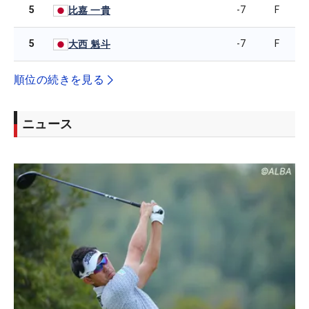
5
-7
F
比嘉 一貴
5
-7
F
大西 魁斗
順位の続きを見る
ニュース