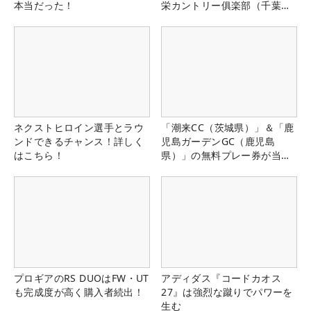
本当だった！
栄カントリー俱楽部（千葉
県）
ネクストヒロイン選手とラウ
「潮来CC（茨城県）」＆「鹿
ンドできるチャンス！詳しく
児島ガーデンGC（鹿児島
はこちら！
県）」の無料プレー券が当た
る！！
プロギアのRS DUOはFW・UT
アディダス『コードカオス
も完成度が高く購入者続出！
27』は強烈な蹴りでパワーを
生む