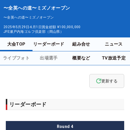
〜全英への道〜ミズノオープン
〜全英への道〜ミズノオープン
2025年5月29日-6月1日
賞金総額
¥100,000,000
JFE瀬戸内海ゴルフ倶楽部（岡山県）
大会TOP
リーダーボード
組み合せ
ニュース
ライブフォト
出場選手
概要など
TV放送予定
更新する
リーダーボード
Round
4