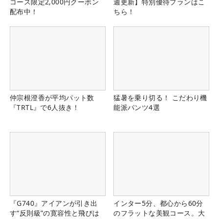
コース限定2,000円クーポン
週更新】特別優待プランはこ
配布中！
ちら！
仲宗根澄香が平均パット数
猛暑を乗り切る！ こだわり機
『TRTL』で6人抜き！
能派パンツ4選
『G740』アイアンが引き出
インター5分、都心から60分
す“反則級”の寛容性と飛びは
のフラットな美観コース。大