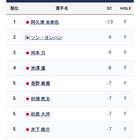
順位
選手名
SC
HOLE
1
-13
F
阿久津 未来也
2
-9
F
ソン・ヨンハン
2
-9
F
河本 力
4
-8
F
米澤 蓮
5
-7
F
長野 泰雅
5
-7
F
杉浦 悠太
5
-7
F
杉原 大河
5
-7
F
木下 稜介