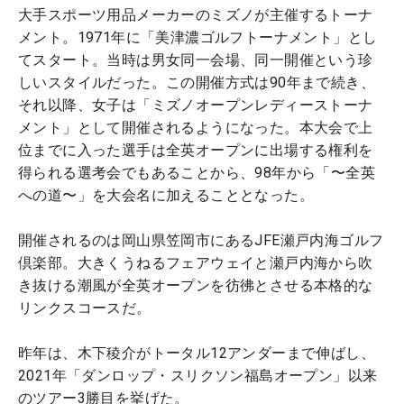
大手スポーツ用品メーカーのミズノが主催するトーナ
メント。1971年に「美津濃ゴルフトーナメント」とし
てスタート。当時は男女同一会場、同一開催という珍
しいスタイルだった。この開催方式は90年まで続き、
それ以降、女子は「ミズノオープンレディーストーナ
メント」として開催されるようになった。本大会で上
位までに入った選手は全英オープンに出場する権利を
得られる選考会でもあることから、98年から「〜全英
への道〜」を大会名に加えることとなった。
開催されるのは岡山県笠岡市にあるJFE瀬戸内海ゴルフ
倶楽部。大きくうねるフェアウェイと瀬戸内海から吹
き抜ける潮風が全英オープンを彷彿とさせる本格的な
リンクスコースだ。
昨年は、木下稜介がトータル12アンダーまで伸ばし、
2021年「ダンロップ・スリクソン福島オープン」以来
のツアー3勝目を挙げた。