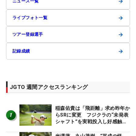
→
ニュース一覧
→
ライブフォト一覧
→
ツアー登録選手
→
記録成績
JGTO 週間アクセスランキング
稲森佑貴は「飛距離」求め昨年か
1
らSRに変更 フジクラの“未発表
シャフト”を実戦投入し好感触
「つかまえにいける」【男子ツア
ーのヒトネタ！】