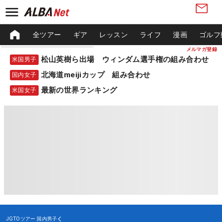
全ツアー
ギア
レッスン
ライフ
漫画
ゴルフ
メルマガ登録
松山英樹ら出場 ウィンダム選手権の組み合わせ
米国男子
北海道meijiカップ 組み合わせ
国内女子
最新の世界ランキング
米国女子
JGTOツアー
国内男子