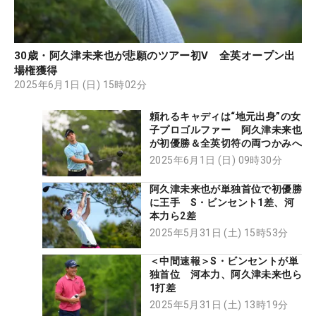
30歳・阿久津未来也が悲願のツアー初V 全英オープン出
場権獲得
2025年6月1日 (日) 15時02分
頼れるキャディは“地元出身”の女
子プロゴルファー 阿久津未来也
が初優勝＆全英切符の両つかみへ
2025年6月1日 (日) 09時30分
阿久津未来也が単独首位で初優勝
に王手 S・ビンセント1差、河
本力ら2差
2025年5月31日 (土) 15時53分
＜中間速報＞S・ビンセントが単
独首位 河本力、阿久津未来也ら
1打差
2025年5月31日 (土) 13時19分