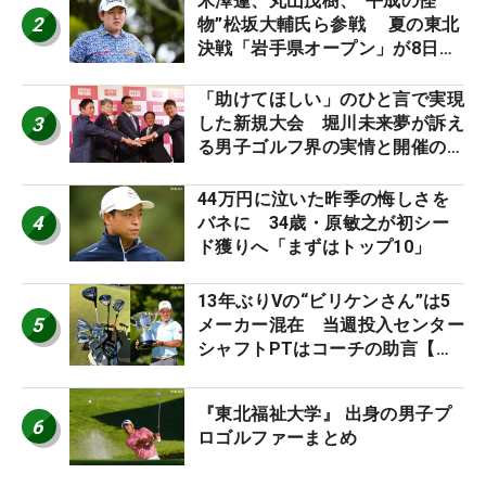
米澤蓮、丸山茂樹、“平成の怪
2
物”松坂大輔氏ら参戦 夏の東北
決戦「岩手県オープン」が8日開
幕
「助けてほしい」のひと言で実現
3
した新規大会 堀川未来夢が訴え
る男子ゴルフ界の実情と開催の舞
台裏
44万円に泣いた昨季の悔しさを
4
バネに 34歳・原敏之が初シー
ド獲りへ「まずはトップ10」
13年ぶりVの“ビリケンさん”は5
5
メーカー混在 当週投入センター
シャフトPTはコーチの助言【勝
者のギア】
『東北福祉大学』 出身の男子プ
6
ロゴルファーまとめ