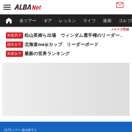
全ツアー
ギア
レッスン
ライフ
漫画
ゴルフ
メルマガ登録
松山英樹ら出場 ウィンダム選手権のリーダーボード
米国男子
北海道meijiカップ リーダーボード
国内女子
最新の世界ランキング
米国女子
JGTOツアー
国内男子