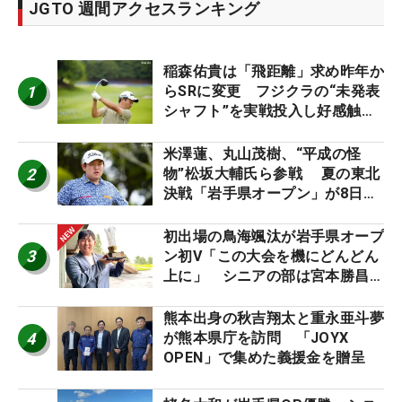
JGTO 週間アクセスランキング
稲森佑貴は「飛距離」求め昨年か
1
らSRに変更 フジクラの“未発表
シャフト”を実戦投入し好感触
「つかまえにいける」【男子ツア
ーのヒトネタ！】
米澤蓮、丸山茂樹、“平成の怪
2
物”松坂大輔氏ら参戦 夏の東北
決戦「岩手県オープン」が8日開
幕
初出場の鳥海颯汰が岩手県オープ
3
ン初V「この大会を機にどんどん
上に」 シニアの部は宮本勝昌が
連覇
熊本出身の秋吉翔太と重永亜斗夢
4
が熊本県庁を訪問 「JOYX
OPEN」で集めた義援金を贈呈