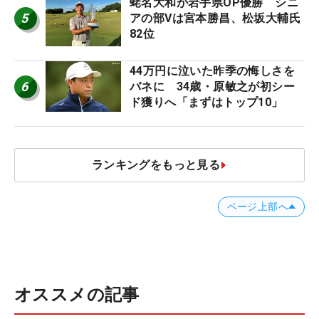
蛯名大和が岩手県OP優勝 シニ
5
アの部Vは宮本勝昌、松坂大輔氏
82位
44万円に泣いた昨季の悔しさを
6
バネに 34歳・原敏之が初シー
ド獲りへ「まずはトップ10」
ランキングをもっと見る
ページ上部へ
オススメの記事