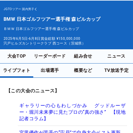
JGTOツアー
国内男子
BMW 日本ゴルフツアー選手権 森ビルカップ
ＢＭＷ 日本ゴルフツアー選手権 森ビルカップ
2025年6月5日-6月8日
賞金総額
¥150,000,000
宍戸ヒルズカントリークラブ 西コース（茨城県）
大会TOP
リーダーボード
組み合せ
ニュース
ライブフォト
出場選手
概要など
TV放送予定
【この大会のニュース】
ギャラリーの心もわしづかみ グッドルーザ
ー・堀川未来夢に見たプロの“真の強さ” 【現地
記者コラム】
宮里優作が苦手の“宍戸”で自身大会ベスト更新