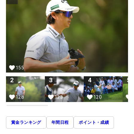
155
2
3
4
5
123
128
120
賞金ランキング
年間日程
ポイント・成績