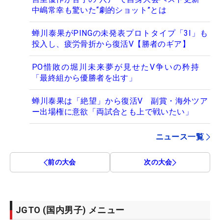
中嶋常幸も驚いた“劇的ショット”とは
蝉川泰果がPINGの未発表プロトタイプ「3I」も
投入し、疲労骨折から復活V【勝者のギア】
PO惜敗の堀川未来夢が見せたV争いの矜持
「最終組から優勝者を出す」
蝉川泰果は「絶望」から復活V 副賞・海外ツア
ー出場権に意欲「両試合とも上で戦いたい」
ニュース一覧
前の大会
次の大会
JGTO (国内男子) メニュー