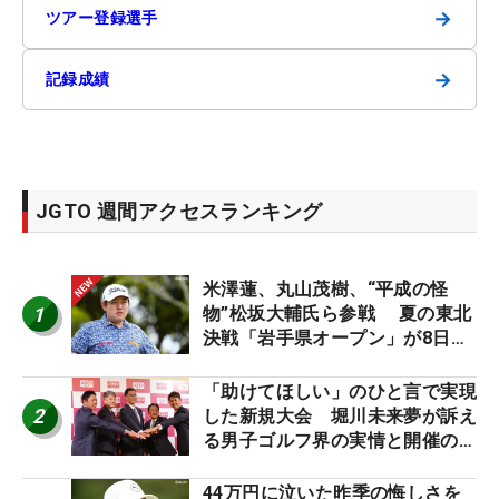
→
ツアー登録選手
→
記録成績
JGTO 週間アクセスランキング
米澤蓮、丸山茂樹、“平成の怪
1
物”松坂大輔氏ら参戦 夏の東北
決戦「岩手県オープン」が8日開
幕
「助けてほしい」のひと言で実現
2
した新規大会 堀川未来夢が訴え
る男子ゴルフ界の実情と開催の舞
台裏
44万円に泣いた昨季の悔しさを