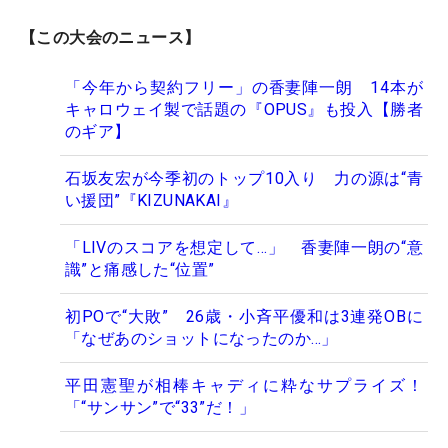
【この大会のニュース】
「今年から契約フリー」の香妻陣一朗 14本が
キャロウェイ製で話題の『OPUS』も投入【勝者
のギア】
石坂友宏が今季初のトップ10入り 力の源は“青
い援団”『KIZUNAKAI』
「LIVのスコアを想定して…」 香妻陣一朗の“意
識”と痛感した“位置”
初POで“大敗” 26歳・小斉平優和は3連発OBに
「なぜあのショットになったのか…」
平田憲聖が相棒キャディに粋なサプライズ！
「“サンサン”で“33”だ！」