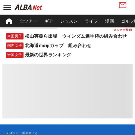
全ツアー
ギア
レッスン
ライフ
漫画
ゴルフ
メルマガ登録
松山英樹ら出場 ウィンダム選手権の組み合わせ
米国男子
北海道meijiカップ 組み合わせ
国内女子
最新の世界ランキング
米国女子
JGTOツアー
国内男子