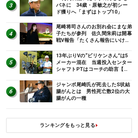
3
バネに 34歳・原敏之が初シー
ド獲りへ「まずはトップ10」
尾崎将司さんのお別れ会にまな弟
4
子たちが参列 佐久間朱莉は開幕
戦V報告「たくさん報告にいける
ように」
13年ぶりVの“ビリケンさん”は5
5
メーカー混在 当週投入センター
シャフトPTはコーチの助言【勝
者のギア】
ジャンボ尾崎氏が死去したS状結
6
腸がんとは 男性死亡数2位の大
腸がんの一種
ランキングをもっと見る