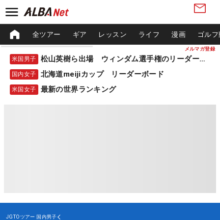
全ツアー
ギア
レッスン
ライフ
漫画
ゴルフ
メルマガ登録
松山英樹ら出場 ウィンダム選手権のリーダーボード
米国男子
北海道meijiカップ リーダーボード
国内女子
最新の世界ランキング
米国女子
JGTOツアー
国内男子