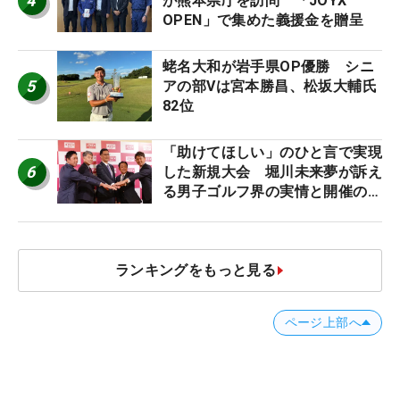
4
が熊本県庁を訪問 「JOYX
OPEN」で集めた義援金を贈呈
蛯名大和が岩手県OP優勝 シニ
5
アの部Vは宮本勝昌、松坂大輔氏
82位
「助けてほしい」のひと言で実現
6
した新規大会 堀川未来夢が訴え
る男子ゴルフ界の実情と開催の舞
台裏
ランキングをもっと見る
ページ上部へ