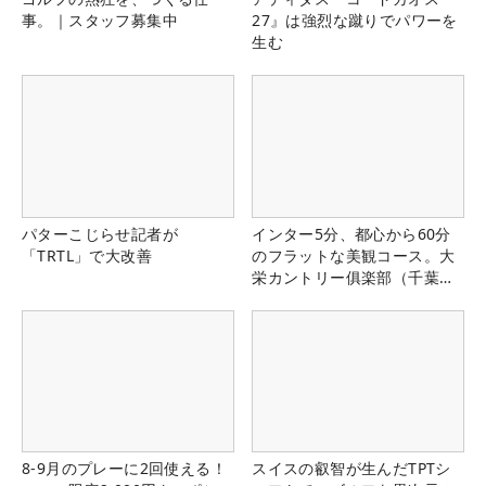
事。｜スタッフ募集中
27』は強烈な蹴りでパワーを
生む
パターこじらせ記者が
インター5分、都心から60分
「TRTL」で大改善
のフラットな美観コース。大
栄カントリー俱楽部（千葉
県）
8-9月のプレーに2回使える！
スイスの叡智が生んだTPTシ