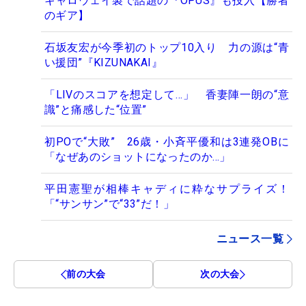
キャロウェイ製で話題の『OPUS』も投入【勝者
のギア】
石坂友宏が今季初のトップ10入り 力の源は“青
い援団”『KIZUNAKAI』
「LIVのスコアを想定して…」 香妻陣一朗の“意
識”と痛感した“位置”
初POで“大敗” 26歳・小斉平優和は3連発OBに
「なぜあのショットになったのか…」
平田憲聖が相棒キャディに粋なサプライズ！
「“サンサン”で“33”だ！」
ニュース一覧
前の大会
次の大会