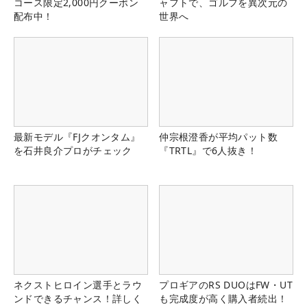
コース限定2,000円クーポン
ャフトで、ゴルフを異次元の
配布中！
世界へ
最新モデル『FJクオンタム』
仲宗根澄香が平均パット数
を石井良介プロがチェック
『TRTL』で6人抜き！
ネクストヒロイン選手とラウ
プロギアのRS DUOはFW・UT
ンドできるチャンス！詳しく
も完成度が高く購入者続出！