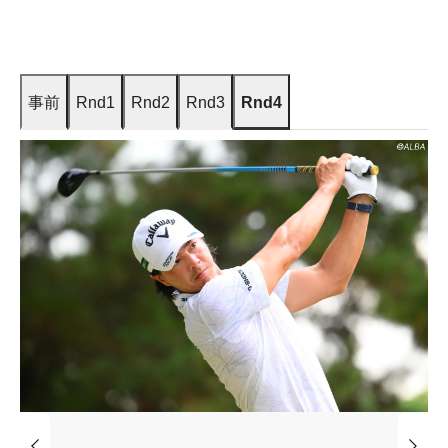
事前
Rnd1
Rnd2
Rnd3
Rnd4