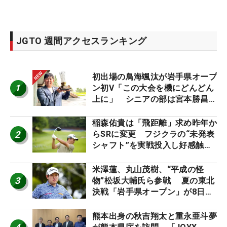
JGTO 週間アクセスランキング
初出場の鳥海颯汰が岩手県オープ
1
ン初V「この大会を機にどんどん
上に」 シニアの部は宮本勝昌が
連覇
稲森佑貴は「飛距離」求め昨年か
2
らSRに変更 フジクラの“未発表
シャフト”を実戦投入し好感触
「つかまえにいける」【男子ツア
ーのヒトネタ！】
米澤蓮、丸山茂樹、“平成の怪
3
物”松坂大輔氏ら参戦 夏の東北
決戦「岩手県オープン」が8日開
幕
熊本出身の秋吉翔太と重永亜斗夢