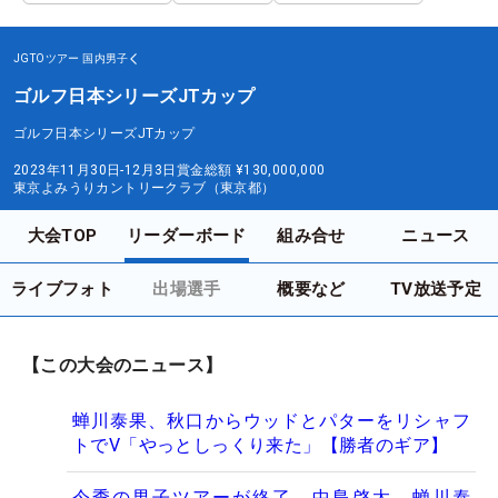
JGTOツアー
国内男子
ゴルフ日本シリーズJTカップ
ゴルフ日本シリーズJTカップ
2023年11月30日-12月3日
賞金総額
¥130,000,000
東京よみうりカントリークラブ（東京都）
大会TOP
リーダーボード
組み合せ
ニュース
ライブフォト
出場選手
概要など
TV放送予定
【この大会のニュース】
蝉川泰果、秋口からウッドとパターをリシャフ
トでV「やっとしっくり来た」【勝者のギア】
今季の男子ツアーが終了 中島啓太、蝉川泰