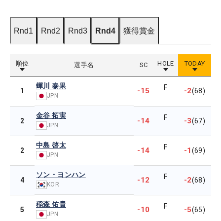
Rnd1
Rnd2
Rnd3
Rnd4
獲得賞金
順位
HOLE
TODAY
選手名
SC
蟬川 泰果
F
-15
-2
1
(68)
JPN
金谷 拓実
F
-14
-3
2
(67)
JPN
中島 啓太
F
-14
-1
2
(69)
JPN
ソン・ヨンハン
F
-12
-2
4
(68)
KOR
稲森 佑貴
F
-10
-5
5
(65)
JPN