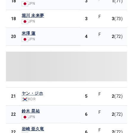
3
1
18
(71)
JPN
堀川 未来夢
F
3
3
18
(73)
JPN
米澤 蓮
F
4
2
20
(72)
JPN
ヤン・ジホ
F
5
2
21
(72)
KOR
鈴木 晃祐
F
6
2
22
(72)
JPN
岩崎 亜久竜
F
6
2
22
(72)