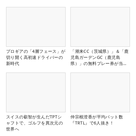
プロギアの「4層フェース」が
「潮来CC（茨城県）」＆「鹿
切り開く高初速ドライバーの
児島ガーデンGC（鹿児島
新時代
県）」の無料プレー券が当た
る！！
スイスの叡智が生んだTPTシ
仲宗根澄香が平均パット数
ャフトで、ゴルフを異次元の
『TRTL』で6人抜き！
世界へ