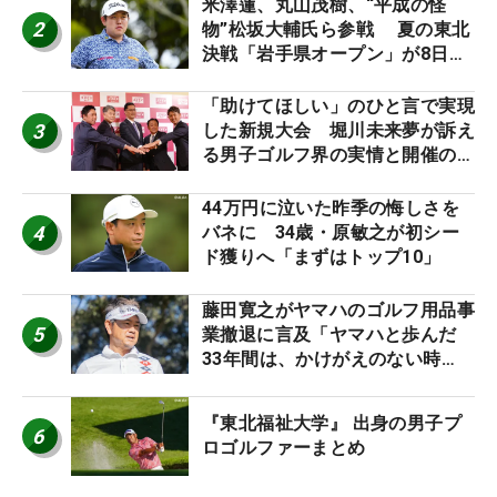
ーのヒトネタ！】
米澤蓮、丸山茂樹、“平成の怪
2
物”松坂大輔氏ら参戦 夏の東北
決戦「岩手県オープン」が8日開
幕
「助けてほしい」のひと言で実現
3
した新規大会 堀川未来夢が訴え
る男子ゴルフ界の実情と開催の舞
台裏
44万円に泣いた昨季の悔しさを
4
バネに 34歳・原敏之が初シー
ド獲りへ「まずはトップ10」
藤田寛之がヤマハのゴルフ用品事
5
業撤退に言及「ヤマハと歩んだ
33年間は、かけがえのない時
間」
『東北福祉大学』 出身の男子プ
6
ロゴルファーまとめ