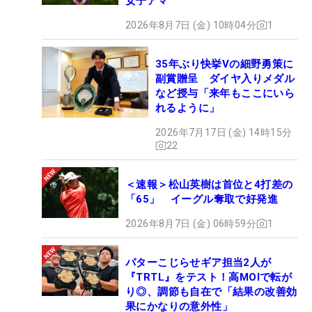
女子アマ
2026年8月7日 (金) 10時04分
1
35年ぶり快挙Vの細野勇策に
副賞贈呈 ダイヤ入りメダル
など授与「来年もここにいら
れるように」
2026年7月17日 (金) 14時15分
22
＜速報＞松山英樹は首位と4打差の
「65」 イーグル奪取で好発進
2026年8月7日 (金) 06時59分
1
パターこじらせギア担当2人が
『TRTL』をテスト！高MOIで転が
り◎、調節も自在で「結果の改善効
果にかなりの意外性」