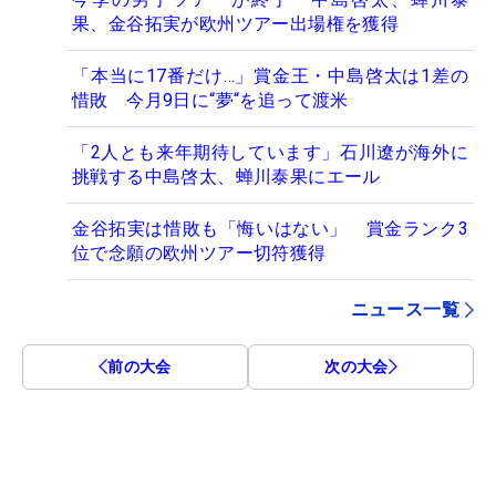
果、金谷拓実が欧州ツアー出場権を獲得
「本当に17番だけ…」賞金王・中島啓太は1差の
惜敗 今月9日に“夢“を追って渡米
「2人とも来年期待しています」石川遼が海外に
挑戦する中島啓太、蝉川泰果にエール
金谷拓実は惜敗も「悔いはない」 賞金ランク3
位で念願の欧州ツアー切符獲得
ニュース一覧
前の大会
次の大会