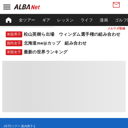
全ツアー
ギア
レッスン
ライフ
漫画
ゴルフ
メルマガ登録
松山英樹ら出場 ウィンダム選手権の組み合わせ
米国男子
北海道meijiカップ 組み合わせ
国内女子
最新の世界ランキング
米国女子
JGTOツアー
国内男子