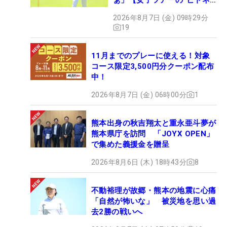
タ”】
2026年8月7日 (金) 09時29分
19
11月までのプレーに使える！対象
コース限定3,500円分クーポン配布
中！
2026年8月7日 (金) 06時00分
1
熊本出身の秋吉翔太と重永亜斗夢が
熊本県庁を訪問 「JOYX OPEN」
で集めた義援金を贈呈
2026年8月6日 (木) 18時43分
8
不動裕理が故郷・熊本の地震に心痛
「自然が怖いな」 被災地を思い過
去2勝の戦いへ