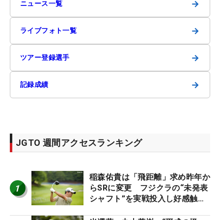
→
ニュース一覧
→
ライブフォト一覧
→
ツアー登録選手
→
記録成績
JGTO 週間アクセスランキング
稲森佑貴は「飛距離」求め昨年か
1
らSRに変更 フジクラの“未発表
シャフト”を実戦投入し好感触
「つかまえにいける」【男子ツア