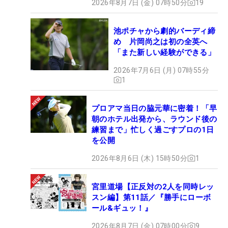
2026年8月7日 (金) 07時50分
19
池ポチャから劇的バーディ締
め 片岡尚之は初の全英へ
「また新しい経験ができる」
2026年7月6日 (月) 07時55分
1
プロアマ当日の脇元華に密着！「早
朝のホテル出発から、ラウンド後の
練習まで」忙しく過ごすプロの1日
を公開
2026年8月6日 (木) 15時50分
1
宮里道場【正反対の2人を同時レッ
スン編】第11話／『勝手にローボ
ール&ギュッ！』
2026年8月7日 (金) 07時00分
9