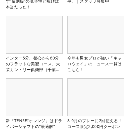
す“反則級”の寛容性と飛びは
事。｜スタッフ募集中
本当だった！
インター5分、都心から60分
今年も男女プロが強い「キャ
のフラットな美観コース。大
ロウェイ」のニュース一覧は
栄カントリー俱楽部（千葉
こちら！
県）
新『TENSEIオレンジ』はドラ
8-9月のプレーに2回使える！
イバーシャフトの“最適解”
コース限定2,000円クーポン