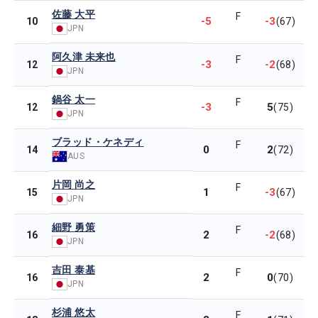
佐藤 大平
F
-5
-3
10
(67)
JPN
阿久津 未来也
F
-3
-2
12
(68)
JPN
鍋谷 太一
F
-3
5
12
(75)
JPN
ブラッド・ケネディ
F
0
2
14
(72)
AUS
片岡 尚之
F
1
-3
15
(67)
JPN
細野 勇策
F
2
-2
16
(68)
JPN
吉田 泰基
F
2
0
16
(70)
JPN
杉浦 悠太
F