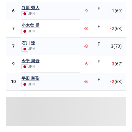
谷原 秀人
F
-9
-1
6
(69)
JPN
小木曽 喬
F
-8
-2
7
(68)
JPN
石川 遼
F
-8
3
7
(73)
JPN
今平 周吾
F
-6
-3
9
(67)
JPN
平田 憲聖
F
-5
-2
10
(68)
JPN