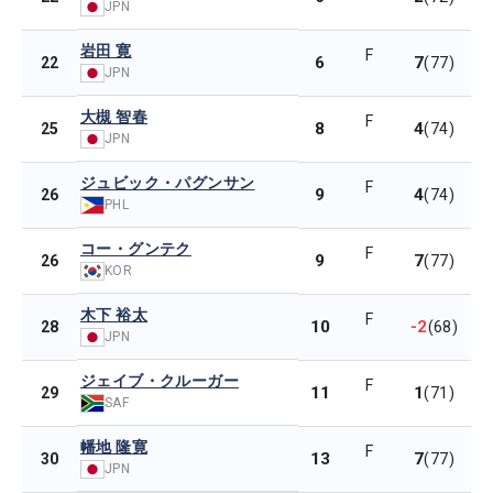
JPN
岩田 寛
F
6
7
22
(77)
JPN
大槻 智春
F
8
4
25
(74)
JPN
ジュビック・パグンサン
F
9
4
26
(74)
PHL
コー・グンテク
F
9
7
26
(77)
KOR
木下 裕太
F
10
-2
28
(68)
JPN
ジェイブ・クルーガー
F
11
1
29
(71)
SAF
幡地 隆寛
F
13
7
30
(77)
JPN