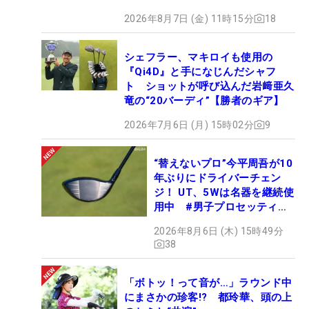
2026年8月7日 (金) 11時15分
18
シェフラー、マキロイも使用の
『Qi4D』と手になじんだシャフ
ト ショットが呼び込んだ岩﨑亜久
竜の“20バーディ”【勝者のギア】
2026年7月6日 (月) 15時02分
9
“替えないプロ”今平周吾が10
年ぶりにドライバーチェン
ジ！ UT、5Wは名器を継続使
用中 #男子プロセッティン
グ
2026年8月6日 (木) 15時49分
38
「ボトッ！って音が…」ラウンド中
にまさかの珍客!? 都玲華、頭の上