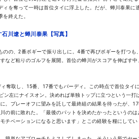
ディを奪って一時は首位タイに浮上した。だが、蝉川泰果に
季を終えた。
す石川遼と蝉川泰果【写真】
ものの、2番ボギーで振り出しに。4番で再びボギーを打つも
返すなど粘りのゴルフを展開。首位の蝉川がスコアを伸ばす中
ディ奪取し、15番、17番でもバーディ。この時点で首位タイ
1ピン左にナイスオン。決めれば単独トップに立つという一打
に。プレーオフに望みを託して最終組の結果を待ったが、17
蝉川の前に敗れた。「最後のパットを決めたかったというのは
がモチベーションになると思います」とこの経験を糧にしてい
し、簡単なアプローチもミスしてしまった。そういう所でセー