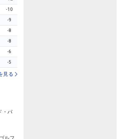
-10
-9
-8
-8
-6
-5
を見る
ド・パ
ゴルフ