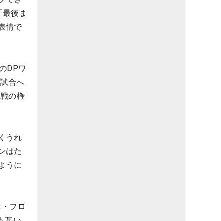
「最後ま
表情で
のDPワ
の試合へ
挑戦の権
。
くうれ
ンはた
ように
米・フロ
も互い