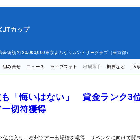
JTカップ
賞金総額
¥130,000,000
東京よみうりカントリークラブ（東京都）
組み合せ
ニュース
ライブフォト
出場選手
概要など
TV
敗も「悔いはない」 賞金ランク3
アー切符獲得
3位に入り、欧州ツアー出場権を獲得。リベンジに向けて闘