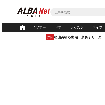
全ツアー
ギア
レッスン
ライフ
松山英樹ら出場 米男子リーダー
注目