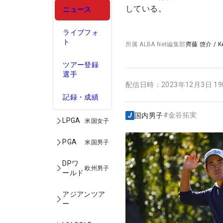
している。
ニュース
ライブフォ
ト
所属
ALBA Net編集部
齊藤 啓介
/
K
ツアー登録
選手
配信日時：
2023年12月3日 1
記録・成績
#
金谷拓実
国内男子
LPGA
米国女子
PGA
米国男子
DPワ
欧州男子
ールド
アジアンツア
ー