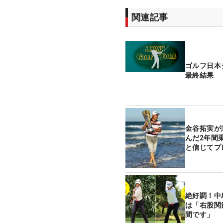
関連記事
ゴルフ日本
最終結果
金谷拓実が
んだ2年間
と信じてプ
絶好調！中
は「右股関
間です」