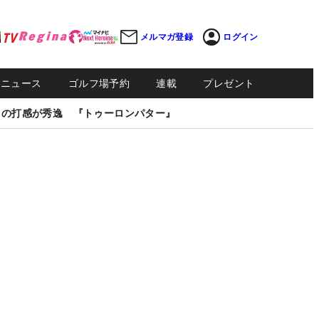
メルマガ登録
ログイン
Sニュース
ゴルフ場予約
連載
プレゼント
しの打感が秀逸 『トゥーロンパター』