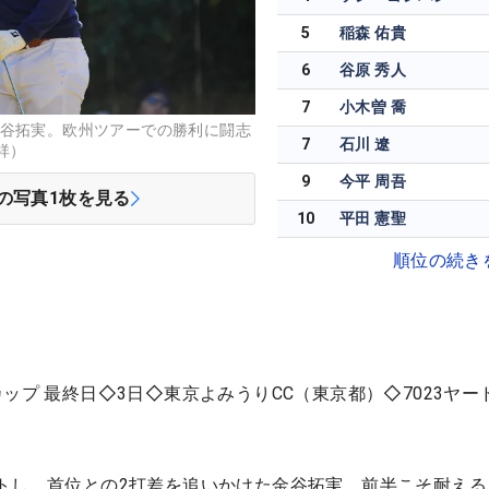
5
稲森 佑貴
6
谷原 秀人
7
小木曽 喬
金谷拓実。欧州ツアーでの勝利に闘志
7
石川 遼
祥）
9
今平 周吾
の写真
1
枚を見る
10
平田 憲聖
順位の続き
ップ 最終日◇3日◇東京よみうりCC（東京都）◇7023ヤー
トし、首位との2打差を追いかけた金谷拓実。前半こそ耐える