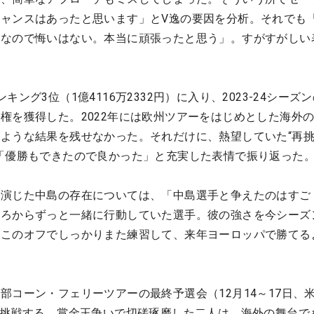
ャンスはあったと思います」とV逸の要因を分析。それでも
果なので悔いはない。本当に頑張ったと思う」。すがすがしい
ング3位（1億4116万2332円）に入り、2023-24シーズン
権を獲得した。2022年には欧州ツアーをはじめとした海外
ような結果を残せなかった。それだけに、熱望していた“再
「優勝もできたので良かった」と充実した表情で振り返った
を演じた中島の存在については、「中島選手と争えたのはすご
ころからずっと一緒に行動していた選手。彼の強さを今シーズ
、このオフでしっかりまた練習して、来年ヨーロッパで勝てる
部コーン・フェリーツアーの最終予選会（12月14～17日、
に挑戦する。賞金王争いで切磋琢磨した二人は、海外の舞台で