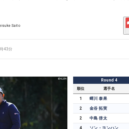
eisuke Saito
9時43分
Round
4
順位
選手名
1
蟬川 泰果
2
金谷 拓実
2
中島 啓太
4
ソン・ヨンハン