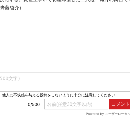
・齊藤啓介）