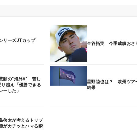
シリーズJTカップ
金谷拓実 今季成績おさ
悲願の“海外V” 苦し
星野陸也は？ 欧州ツア
乗り越え「優勝できる
結果
レーした」
島啓太が考えるトップ
節がカチッとハマる瞬