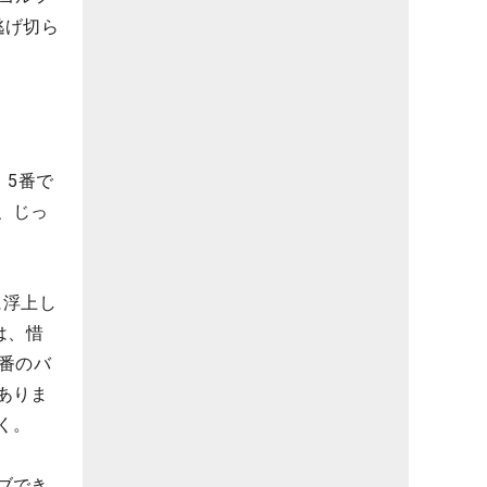
逃げ切ら
、5番で
、じっ
に浮上し
は、惜
番のバ
ありま
く。
ブでき