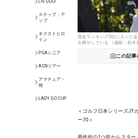
LIV GOLF
ステップ・ア
ップ
ネクストヒロ
賞金ランキング3位に入った
イン
を燃やしている （撮影：鈴木
PGAシニア
この記事
ACNツアー
アマチュア・
他
LADY GO CUP
＜ゴルフ日本シリーズJTカ
ー70＞
最終組の1つ前からスター