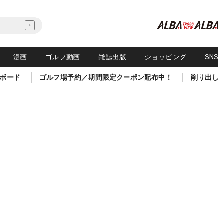
漫画
ゴルフ動画
雑誌出版
ショッピング
SN
ボード
ゴルフ場予約／期間限定クーポン配布中！
削り出