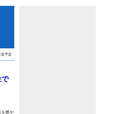
放送予定
位で
志を燃や