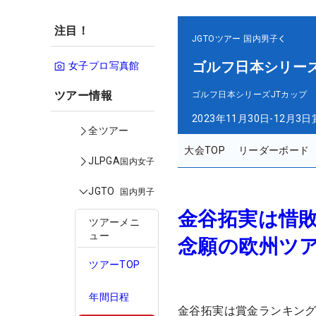
注目！
JGTOツアー
国内男子
ゴルフ日本シリーズ
女子プロ写真館
ツアー情報
ゴルフ日本シリーズJTカップ
2023年11月30日-12月3日
全ツアー
大会TOP
リーダーボード
JLPGA
国内女子
JGTO
国内男子
金谷拓実は惜
ツアーメニ
ュー
念願の欧州ツ
ツアーTOP
年間日程
金谷拓実は賞金ランキング