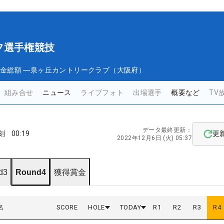
フ選手権競技
金総額
―
泉ヶ丘カントリークラブ（大阪府）
組み合せ
ニュース
ライブフォト
出場選手
概要など
TV
データ最終更新：
刻
00:19
更
2022年12月6日 (火) 05:37
d3
Round4
獲得賞金
名
SCORE
HOLE
TODAY
R
1
R
2
R
3
R
4