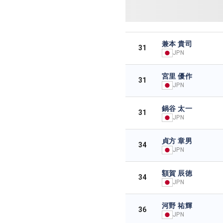
兼本 貴司
31
JPN
宮里 優作
31
JPN
鍋谷 太一
31
JPN
貞方 章男
34
JPN
額賀 辰徳
34
JPN
河野 祐輝
36
JPN