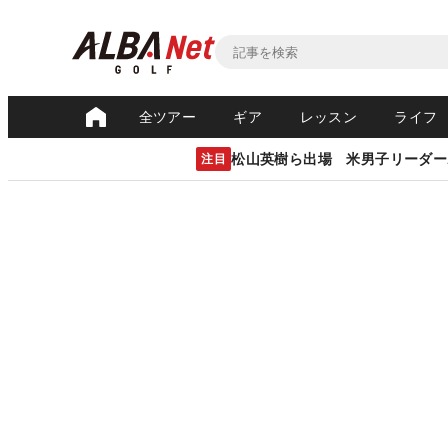
全ツアー
ギア
レッスン
ライフ
松山英樹ら出場 米男子リーダー
注目