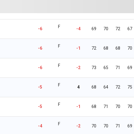
F
-6
-4
69
70
72
67
F
-6
-1
72
68
68
70
F
-6
-2
73
65
71
69
F
-5
4
68
64
72
75
F
-5
-1
68
71
70
70
F
-4
-2
70
70
71
69