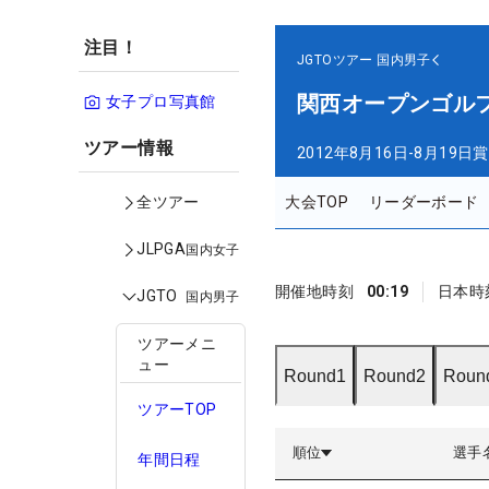
注目！
JGTOツアー
国内男子
関西オープンゴル
女子プロ写真館
ツアー情報
2012年8月16日-8月19日
賞
大会TOP
リーダーボード
全ツアー
JLPGA
国内女子
開催地時刻
00:19
日本時
JGTO
国内男子
ツアーメニ
ュー
Round1
Round2
Roun
ツアーTOP
順位
選手
年間日程