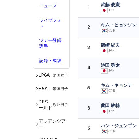
武藤 俊憲
ニュース
1
JPN
ライブフォ
キム・ヒョンソン
ト
2
KOR
ツアー登録
篠崎 紀夫
選手
3
JPN
記録・成績
池田 勇太
4
JPN
LPGA
米国女子
キム・キョンテ
5
PGA
米国男子
KOR
DPワ
欧州男子
薗田 峻輔
ールド
6
JPN
アジアンツア
ハン・ジュンゴン
ー
6
KOR