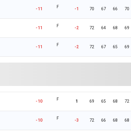
F
-11
-1
70
67
66
70
F
-11
-2
72
64
68
69
F
-11
-2
72
67
65
69
F
-10
1
69
65
68
72
F
-10
-3
72
66
68
68