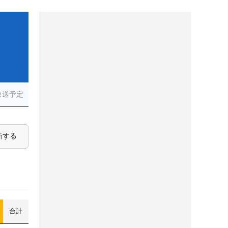
放送予定
新する
合計