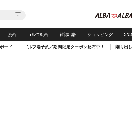
漫画
ゴルフ動画
雑誌出版
ショッピング
SN
ボード
ゴルフ場予約／期間限定クーポン配布中！
削り出