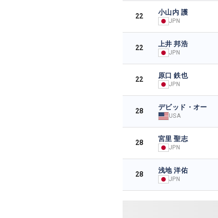
小山内 護
22
JPN
上井 邦浩
22
JPN
原口 鉄也
22
JPN
デビッド・オー
28
USA
宮里 聖志
28
JPN
浅地 洋佑
28
JPN