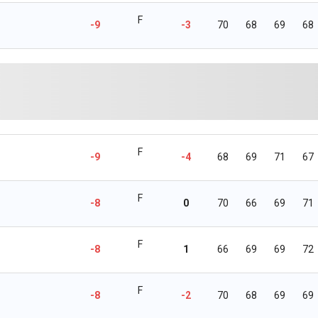
F
-9
-3
70
68
69
68
F
-9
-4
68
69
71
67
F
-8
0
70
66
69
71
F
-8
1
66
69
69
72
F
-8
-2
70
68
69
69