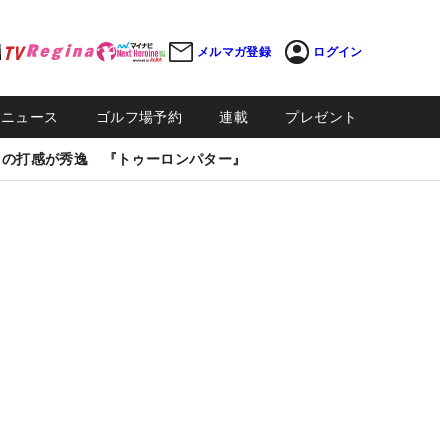
メルマガ登録
ログイン
Sニュース
ゴルフ場予約
連載
プレゼント
しの打感が秀逸 『トゥーロンパター』