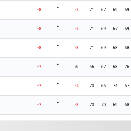
F
-8
-2
71
67
69
69
F
-8
-2
71
69
67
69
F
-8
-3
71
69
68
68
F
-7
5
66
67
68
76
F
-7
-4
70
66
74
67
F
-7
-3
70
70
69
68