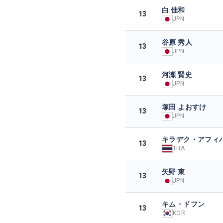
白 佳和
13
JPN
谷原 秀人
13
JPN
河瀬 賢史
13
JPN
塚田 よおすけ
13
JPN
キラデク・アフィ
13
THA
矢野 東
13
JPN
キム・ドフン
13
KOR