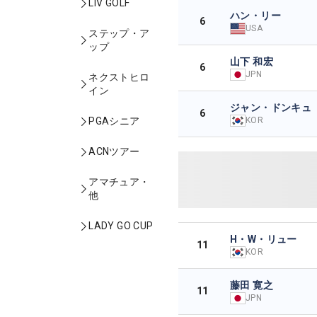
LIV GOLF
ハン・リー
6
USA
ステップ・ア
ップ
山下 和宏
6
JPN
ネクストヒロ
イン
ジャン・ドンキュ
6
KOR
PGAシニア
ACNツアー
アマチュア・
他
LADY GO CUP
H・W・リュー
11
KOR
藤田 寛之
11
JPN