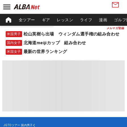
全ツアー
ギア
レッスン
ライフ
漫画
ゴルフ
メルマガ登録
松山英樹ら出場 ウィンダム選手権の組み合わせ
米国男子
北海道meijiカップ 組み合わせ
国内女子
最新の世界ランキング
米国女子
JGTOツアー
国内男子