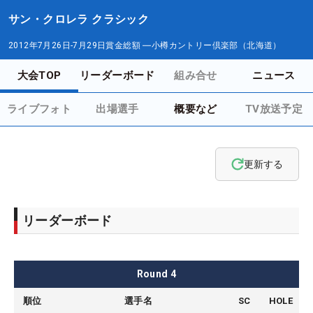
サン・クロレラ クラシック
2012年7月26日-7月29日
賞金総額
―
小樽カントリー倶楽部（北海道）
大会TOP
リーダーボード
組み合せ
ニュース
ライブフォト
出場選手
概要など
TV放送予定
更新する
リーダーボード
Round
4
順位
選手名
SC
HOLE