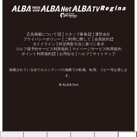
広告掲載について
スタッフ募集
運営会社
プライバシーポリシー
ご利用に際して
会員規約
ガイドライン
特定商取引法に基づく表示
ゴルフ場予約サービス利用規約
マイページサービス利用規約
ポイント利用規約
お問合せ
ヘルプ
サイトマップ
掲載されている全てのコンテンツの無断での転載、転用、コピー等は禁じま
す。
© ALBA Net