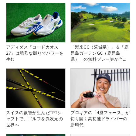
アディダス『コードカオス
「潮来CC（茨城県）」＆「鹿
27』は強烈な蹴りでパワーを
児島ガーデンGC（鹿児島
生む
県）」の無料プレー券が当た
る！！
スイスの叡智が生んだTPTシ
プロギアの「4層フェース」が
ャフトで、ゴルフを異次元の
切り開く高初速ドライバーの
世界へ
新時代