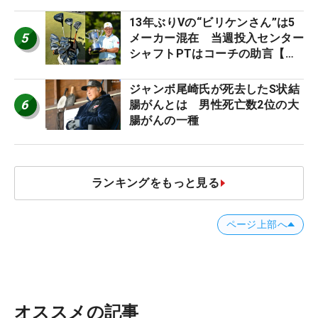
ように」
13年ぶりVの“ビリケンさん”は5
5
メーカー混在 当週投入センター
シャフトPTはコーチの助言【勝
者のギア】
ジャンボ尾崎氏が死去したS状結
6
腸がんとは 男性死亡数2位の大
腸がんの一種
ランキングをもっと見る
ページ上部へ
オススメの記事