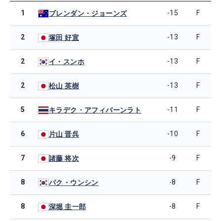
1
-15
F
ブレンダン・ジョーンズ
2
-13
F
塚田 好宣
2
-13
F
イ・スンホ
2
-13
F
松山 英樹
5
-11
F
キラデク・アフィバーンラト
6
-10
F
片山 晋呉
7
-9
F
諸藤 将次
8
-8
F
パク・ウンシン
8
-8
F
深堀 圭一郎