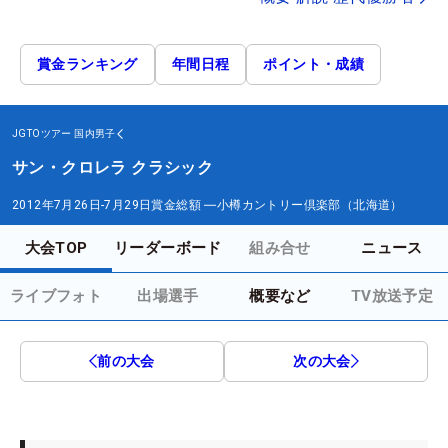
賞金ランキング
年間日程
ポイント・成績
JGTOツアー
国内男子
サン・クロレラ クラシック
2012年7月26日-7月29日
賞金総額
―
小樽カントリー倶楽部（北海道）
大会TOP
リーダーボード
組み合せ
ニュース
ライブフォト
出場選手
概要など
TV放送予定
前の大会
次の大会