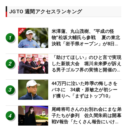
JGTO 週間アクセスランキング
米澤蓮、丸山茂樹、“平成の怪
1
物”松坂大輔氏ら参戦 夏の東北
決戦「岩手県オープン」が8日開
幕
「助けてほしい」のひと言で実現
2
した新規大会 堀川未来夢が訴え
る男子ゴルフ界の実情と開催の舞
台裏
44万円に泣いた昨季の悔しさを
3
バネに 34歳・原敏之が初シー
ド獲りへ「まずはトップ10」
尾崎将司さんのお別れ会にまな弟
4
子たちが参列 佐久間朱莉は開幕
戦V報告「たくさん報告にいける