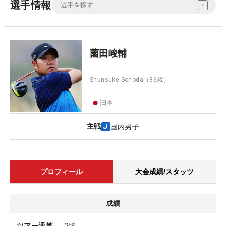
選手情報
薗田峻輔
Shunsuke Sonoda
（36歳）
日本
主戦
国内男子
プロフィール
大会成績/スタッツ
成績