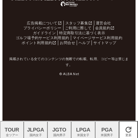
広告掲載について
スタッフ募集
運営会社
プライバシーポリシー
ご利用に際して
会員規約
ガイドライン
特定商取引法に基づく表示
ゴルフ場予約サービス利用規約
マイページサービス利用規約
ポイント利用規約
お問合せ
ヘルプ
サイトマップ
掲載されている全てのコンテンツの無断での転載、転用、コピー等は禁じま
す。
© ALBA Net
TOUR
JLPGA
JGTO
LPGA
PGA
閉じる
全ツアー
国内女子
国内男子
米国女子
米国男子
更新