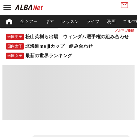
全ツアー
ギア
レッスン
ライフ
漫画
ゴルフ
メルマガ登録
松山英樹ら出場 ウィンダム選手権の組み合わせ
米国男子
北海道meijiカップ 組み合わせ
国内女子
最新の世界ランキング
米国女子