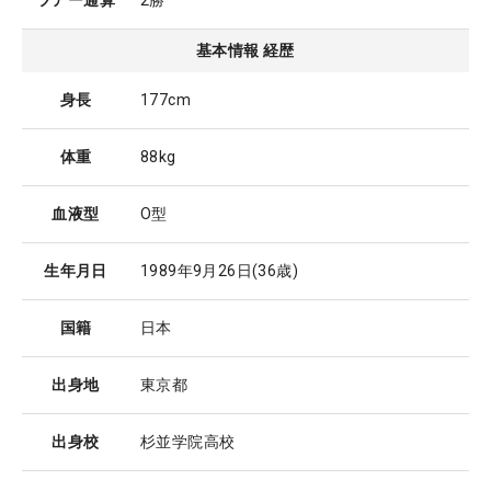
ツアー通算
2勝
基本情報 経歴
身長
177cm
体重
88kg
血液型
O型
生年月日
1989年9月26日
(36歳)
国籍
日本
出身地
東京都
出身校
杉並学院高校