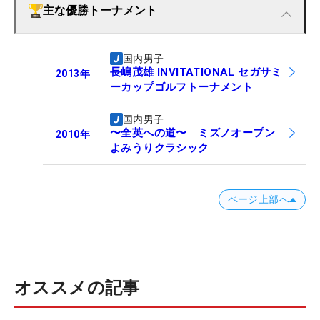
主な優勝トーナメント
国内男子
長嶋茂雄 INVITATIONAL セガサミ
2013
年
ーカップゴルフトーナメント
国内男子
〜全英への道〜 ミズノオープン
2010
年
よみうりクラシック
ページ上部へ
オススメの記事