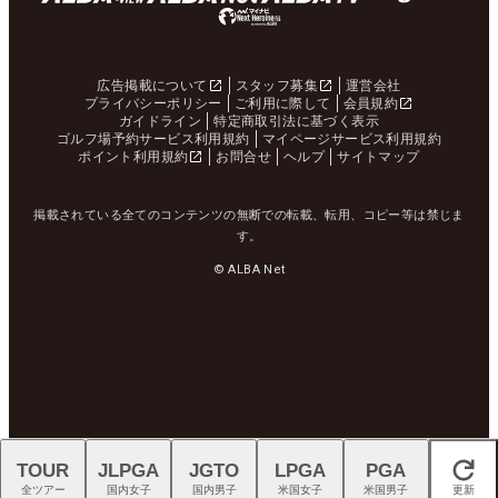
広告掲載について
スタッフ募集
運営会社
プライバシーポリシー
ご利用に際して
会員規約
ガイドライン
特定商取引法に基づく表示
ゴルフ場予約サービス利用規約
マイページサービス利用規約
ポイント利用規約
お問合せ
ヘルプ
サイトマップ
掲載されている全てのコンテンツの無断での転載、転用、コピー等は禁じま
す。
© ALBA Net
TOUR
JLPGA
JGTO
LPGA
PGA
閉じる
全ツアー
国内女子
国内男子
米国女子
米国男子
更新