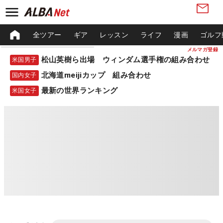
全ツアー
ギア
レッスン
ライフ
漫画
ゴルフ
メルマガ登録
松山英樹ら出場 ウィンダム選手権の組み合わせ
米国男子
北海道meijiカップ 組み合わせ
国内女子
最新の世界ランキング
米国女子