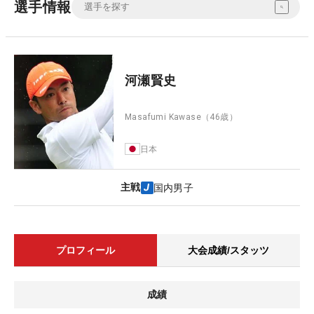
選手情報
河瀬賢史
Masafumi Kawase
（46歳）
日本
主戦
国内男子
プロフィール
大会成績/スタッツ
成績