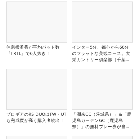
仲宗根澄香が平均パット数
インター5分、都心から60分
『TRTL』で6人抜き！
のフラットな美観コース。大
栄カントリー俱楽部（千葉
県）
プロギアのRS DUOはFW・UT
「潮来CC（茨城県）」＆「鹿
も完成度が高く購入者続出！
児島ガーデンGC（鹿児島
県）」の無料プレー券が当た
る！！