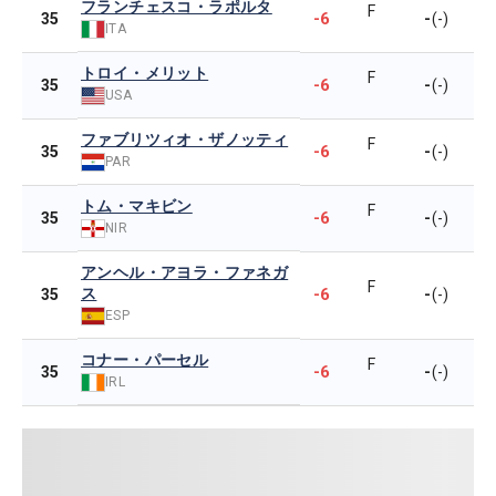
フランチェスコ・ラポルタ
F
-6
-
35
(-)
ITA
トロイ・メリット
F
-6
-
35
(-)
USA
ファブリツィオ・ザノッティ
F
-6
-
35
(-)
PAR
トム・マキビン
F
-6
-
35
(-)
NIR
アンヘル・アヨラ・ファネガ
F
ス
-6
-
35
(-)
ESP
コナー・パーセル
F
-6
-
35
(-)
IRL