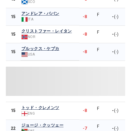
SCO
アンドレア・パバン
F
-8
-
15
(-)
ITA
クリストファー・レイタン
F
-8
-
15
(-)
NOR
ブルックス・ケプカ
F
-8
-
15
(-)
USA
トッド・クレメンツ
F
-8
-
15
(-)
ENG
ジョージ・クッツェー
F
-7
-
22
(-)
SAF