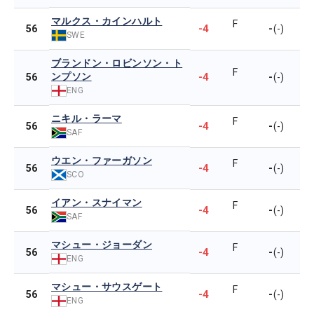
マルクス・カインハルト
F
-4
-
56
(-)
SWE
ブランドン・ロビンソン・ト
F
ンプソン
-4
-
56
(-)
ENG
ニキル・ラーマ
F
-4
-
56
(-)
SAF
ウエン・ファーガソン
F
-4
-
56
(-)
SCO
イアン・スナイマン
F
-4
-
56
(-)
SAF
マシュー・ジョーダン
F
-4
-
56
(-)
ENG
マシュー・サウスゲート
F
-4
-
56
(-)
ENG