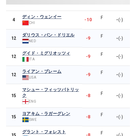
ディン・ウェンイー
F
-10
-
4
(-)
CHI
ダリウス・バン・ドリエル
F
-9
-
12
(-)
NED
グイド・ミグリオッツィ
F
-9
-
12
(-)
ITA
ライアン・ブレーム
F
-9
-
12
(-)
USA
マシュー・フィッツパトリッ
F
ク
-8
-
15
(-)
ENG
ヨアキム・ラガーグレン
F
-8
-
15
(-)
SWE
グラント・フォレスト
F
-8
-
15
(-)