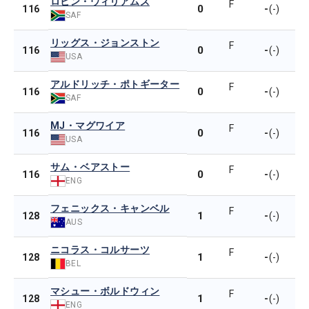
ロビン・ウィリアムズ
F
0
-
116
(-)
SAF
リッグス・ジョンストン
F
0
-
116
(-)
USA
アルドリッチ・ポトギーター
F
0
-
116
(-)
SAF
MJ・マグワイア
F
0
-
116
(-)
USA
サム・ベアストー
F
0
-
116
(-)
ENG
フェニックス・キャンベル
F
1
-
128
(-)
AUS
ニコラス・コルサーツ
F
1
-
128
(-)
BEL
マシュー・ボルドウィン
F
1
-
128
(-)
ENG