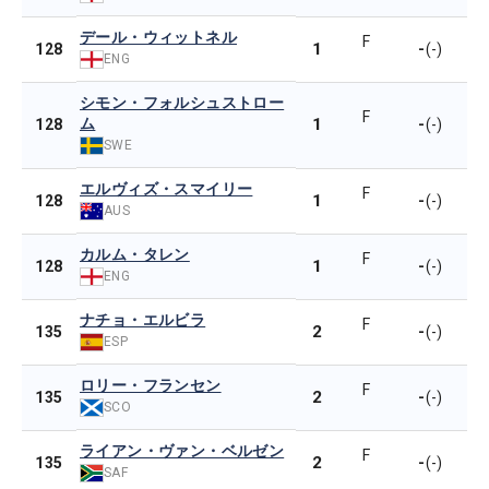
デール・ウィットネル
F
1
-
128
(-)
ENG
シモン・フォルシュストロー
F
ム
1
-
128
(-)
SWE
エルヴィズ・スマイリー
F
1
-
128
(-)
AUS
カルム・タレン
F
1
-
128
(-)
ENG
ナチョ・エルビラ
F
2
-
135
(-)
ESP
ロリー・フランセン
F
2
-
135
(-)
SCO
ライアン・ヴァン・ベルゼン
F
2
-
135
(-)
SAF