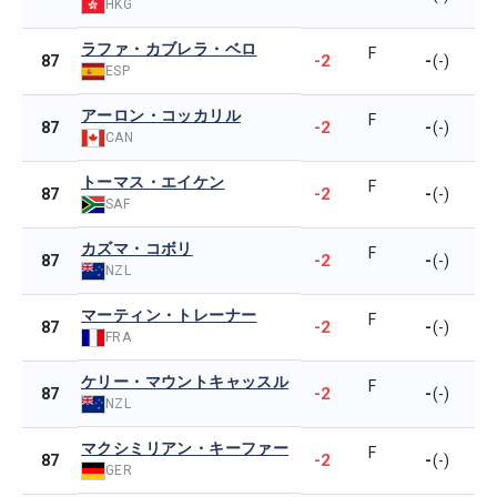
HKG
ラファ・カブレラ・ベロ
F
-2
-
87
(-)
ESP
アーロン・コッカリル
F
-2
-
87
(-)
CAN
トーマス・エイケン
F
-2
-
87
(-)
SAF
カズマ・コボリ
F
-2
-
87
(-)
NZL
マーティン・トレーナー
F
-2
-
87
(-)
FRA
ケリー・マウントキャッスル
F
-2
-
87
(-)
NZL
マクシミリアン・キーファー
F
-2
-
87
(-)
GER