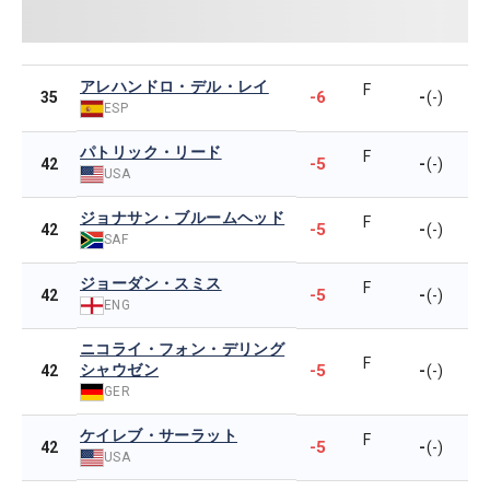
アレハンドロ・デル・レイ
F
-6
-
35
(-)
ESP
パトリック・リード
F
-5
-
42
(-)
USA
ジョナサン・ブルームヘッド
F
-5
-
42
(-)
SAF
ジョーダン・スミス
F
-5
-
42
(-)
ENG
ニコライ・フォン・デリング
F
シャウゼン
-5
-
42
(-)
GER
ケイレブ・サーラット
F
-5
-
42
(-)
USA