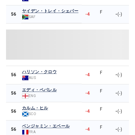
ヤイデン・トレイ・シェパー
F
-4
-
56
(-)
SAF
ハリソン・クロウ
F
-4
-
56
(-)
AUS
エディ・ペパレル
F
-4
-
56
(-)
ENG
カルム・ヒル
F
-4
-
56
(-)
SCO
ベンジャミン・エベール
F
-4
-
56
(-)
FRA