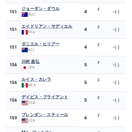
ジョーダン・ダウル
F
4
-
151
(-)
AUS
エイドリアン・サディエル
F
4
-
151
(-)
FRA
ダニエル・ヒリアー
F
4
-
151
(-)
NZL
川村 昌弘
F
5
-
156
(-)
JPN
ルイス・カレラ
F
5
-
156
(-)
MEX
デイビス・ブライアント
F
5
-
156
(-)
USA
ブレンダン・スティール
F
6
-
159
(-)
USA