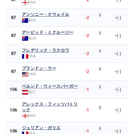
ENG
アンソニー・クウェイル
F
-2
-
87
(-)
AUS
デービッド・ミクルージー
F
-2
-
87
(-)
AUS
フレデリック・ラクロワ
F
-2
-
87
(-)
FRA
ブランドン・ウー
F
-2
-
87
(-)
USA
ベルンド・ウィースバーガー
F
-1
-
106
(-)
AUT
アレックス・フィッツパトリ
F
ック
-1
-
106
(-)
ENG
ジュリアン・ガリエ
F
-1
-
106
(-)
FRA