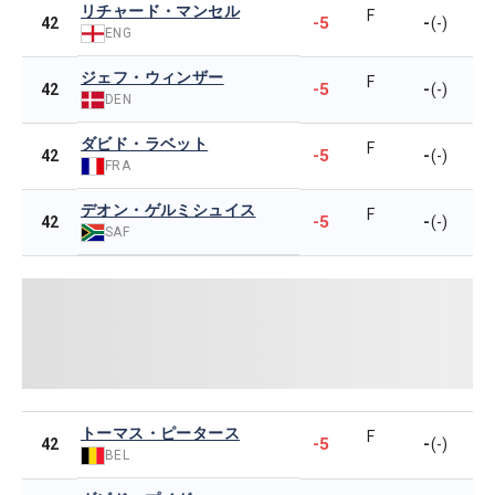
リチャード・マンセル
F
-5
-
42
(-)
ENG
ジェフ・ウィンザー
F
-5
-
42
(-)
DEN
ダビド・ラベット
F
-5
-
42
(-)
FRA
デオン・ゲルミシュイス
F
-5
-
42
(-)
SAF
トーマス・ピータース
F
-5
-
42
(-)
BEL