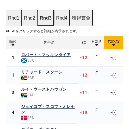
Rnd1
Rnd2
Rnd3
Rnd4
獲得賞金
※HBHをクリックすると詳細が表示されます。
順位
HOLE
TODAY
選手名
SC
ロバート・マッキンタイア
F
-12
-
1
(-)
SCO
リチャード・スターン
F
-12
-
1
(-)
SAF
ルイ・ウーストハウゼン
F
-11
-
3
(-)
SAF
ジェイコブ・スコフ・オレセ
F
ン
-10
-
4
(-)
DEN