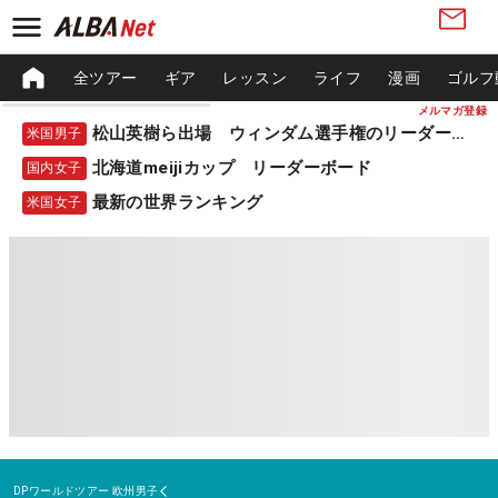
全ツアー
ギア
レッスン
ライフ
漫画
ゴルフ
メルマガ登録
松山英樹ら出場 ウィンダム選手権のリーダーボード
米国男子
北海道meijiカップ リーダーボード
国内女子
最新の世界ランキング
米国女子
DPワールドツアー
欧州男子