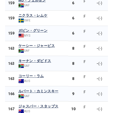
MJ・フェルヨン
F
6
-
159
(-)
SAF
ニクラス・レムケ
F
6
-
159
(-)
SWE
ガビン・グリーン
F
6
-
159
(-)
MYS
ケーシー・ジャービス
F
8
-
163
(-)
SAF
キーナン・ダビドス
F
8
-
163
(-)
SAF
コーリー・ラム
F
8
-
163
(-)
AUS
ルパート・カミンスキー
F
9
-
166
(-)
SAF
ジャスパー・スタッブス
F
10
-
167
(-)
AUS