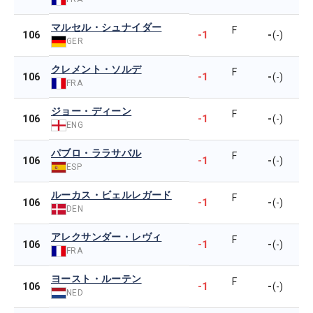
マルセル・シュナイダー
F
-1
-
106
(-)
GER
クレメント・ソルデ
F
-1
-
106
(-)
FRA
ジョー・ディーン
F
-1
-
106
(-)
ENG
パブロ・ララサバル
F
-1
-
106
(-)
ESP
ルーカス・ビェルレガード
F
-1
-
106
(-)
DEN
アレクサンダー・レヴィ
F
-1
-
106
(-)
FRA
ヨースト・ルーテン
F
-1
-
106
(-)
NED