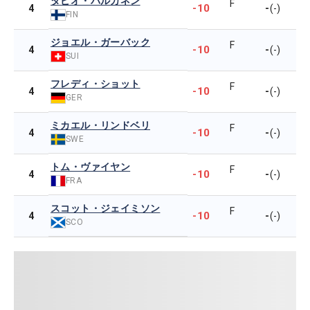
タピオ・パルカネン
F
-10
-
4
(-)
FIN
ジョエル・ガーバック
F
-10
-
4
(-)
SUI
フレディ・ショット
F
-10
-
4
(-)
GER
ミカエル・リンドベリ
F
-10
-
4
(-)
SWE
トム・ヴァイヤン
F
-10
-
4
(-)
FRA
スコット・ジェイミソン
F
-10
-
4
(-)
SCO