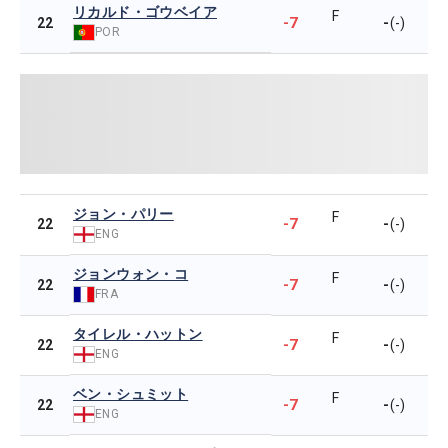
リカルド・ゴウベイア
F
-7
-
22
(-)
POR
ジョン・パリー
F
-7
-
22
(-)
ENG
ジョンウォン・コ
F
-7
-
22
(-)
FRA
タイレル・ハットン
F
-7
-
22
(-)
ENG
ベン・シュミット
F
-7
-
22
(-)
ENG