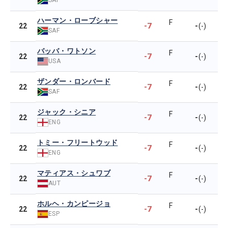
ハーマン・ローブシャー
F
-7
-
22
(-)
SAF
バッバ・ワトソン
F
-7
-
22
(-)
USA
ザンダー・ロンバード
F
-7
-
22
(-)
SAF
ジャック・シニア
F
-7
-
22
(-)
ENG
トミー・フリートウッド
F
-7
-
22
(-)
ENG
マティアス・シュワブ
F
-7
-
22
(-)
AUT
ホルヘ・カンピージョ
F
-7
-
22
(-)
ESP