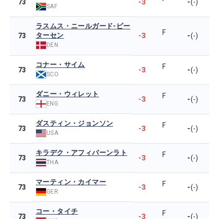
-3
-
73
(-)
SAF
ラスムス・ニールガード-ピー
F
ターセン
-3
-
73
(-)
DEN
コナー・サイム
F
-3
-
73
(-)
SCO
ダニー・ウィレット
F
-3
-
73
(-)
ENG
ダスティン・ジョンソン
F
-3
-
73
(-)
USA
キラデク・アフィバーンラト
F
-3
-
73
(-)
THA
マーティン・カイマー
F
-3
-
73
(-)
GER
コー・タイチ
F
-3
-
73
(-)