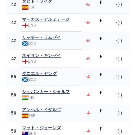
ダビド・プイグ
F
-5
-
42
(-)
ESP
マーカス・アルミテージ
F
-5
-
42
(-)
ENG
リッチー・ラムゼイ
F
-5
-
42
(-)
SCO
ネイサン・キンゼイ
F
-5
-
42
(-)
ENG
ダニエル・ヤング
F
-4
-
56
(-)
SCO
シュバンカー・シャルマ
F
-4
-
56
(-)
IND
アンヘル・イダルゴ
F
-4
-
56
(-)
ESP
マット・ジョーンズ
F
-4
-
56
(-)
AUS