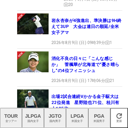
20
岩永杏奈が4強進出、準決勝は9H終
えて3UP 大会は連日の順延/全米
女子アマ
2026年8月9日 (日) 09時39分
1
消化不良の日々に「こんな感じ
か」 菅楓華が北海道で“憂さ晴ら
し”の4位フィニッシュ
2026年8月9日 (日) 17時06分
21
出場2試合連続Vかかる金子駆大は
22位発進 星野陸也71位、桂川有
人125位
TOUR
JLPGA
JGTO
LPGA
PGA
閉じる
2026年6月26日 (金) 07時04分
5
全ツアー
国内女子
国内男子
米国女子
米国男子
更新