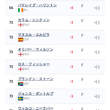
パドレイグ・ハリントン
F
-4
-
56
(-)
IRL
カラム・シンクィン
F
-3
-
73
(-)
ENG
マヌエル・エルビラ
F
-3
-
73
(-)
ESP
オリバー・ウィルソン
F
-3
-
73
(-)
ENG
ロス・フィッシャー
F
-3
-
73
(-)
ENG
ブランドン・ストーン
F
-3
-
73
(-)
SAF
ジェンス・ダントルプ
F
-3
-
73
(-)
SWE
ウィルコ・ニーナバー
F