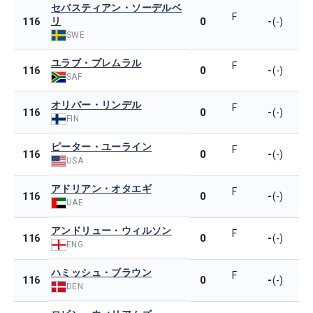
セバスティアン・ソーデルベ
F
リ
0
-
116
(-)
SWE
ユラブ・プレムラル
F
0
-
116
(-)
SAF
オリバー・リンデル
F
0
-
116
(-)
FIN
ピーター・ユーライン
F
0
-
116
(-)
USA
アドリアン・オタエギ
F
0
-
116
(-)
UAE
アンドリュー・ウィルソン
F
0
-
116
(-)
ENG
ハミッシュ・ブラウン
F
0
-
116
(-)
DEN