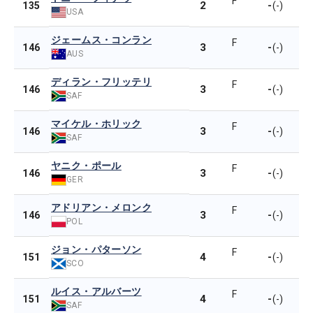
F
2
-
135
(-)
USA
ジェームス・コンラン
F
3
-
146
(-)
AUS
ディラン・フリッテリ
F
3
-
146
(-)
SAF
マイケル・ホリック
F
3
-
146
(-)
SAF
ヤニク・ポール
F
3
-
146
(-)
GER
アドリアン・メロンク
F
3
-
146
(-)
POL
ジョン・パターソン
F
4
-
151
(-)
SCO
ルイス・アルバーツ
F
4
-
151
(-)
SAF