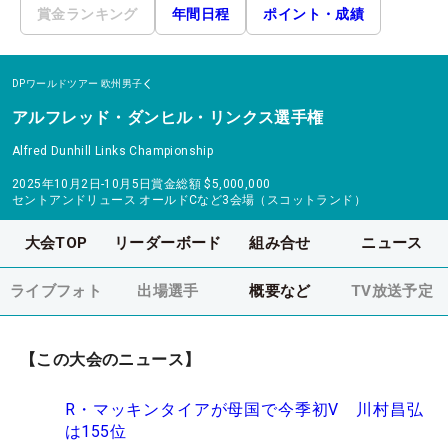
賞金ランキング
年間日程
ポイント・成績
DPワールドツアー
欧州男子
アルフレッド・ダンヒル・リンクス選手権
Alfred Dunhill Links Championship
2025年10月2日-10月5日
賞金総額
$5,000,000
セントアンドリュース オールドCなど3会場（スコットランド）
大会TOP
リーダーボード
組み合せ
ニュース
ライブフォト
出場選手
概要など
TV放送予定
【この大会のニュース】
R・マッキンタイアが母国で今季初V 川村昌弘
は155位