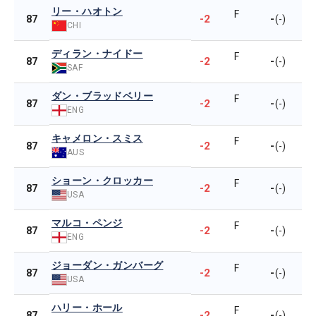
リー・ハオトン
F
-2
-
87
(-)
CHI
ディラン・ナイドー
F
-2
-
87
(-)
SAF
ダン・ブラッドベリー
F
-2
-
87
(-)
ENG
キャメロン・スミス
F
-2
-
87
(-)
AUS
ショーン・クロッカー
F
-2
-
87
(-)
USA
マルコ・ペンジ
F
-2
-
87
(-)
ENG
ジョーダン・ガンバーグ
F
-2
-
87
(-)
USA
ハリー・ホール
F
-2
-
87
(-)