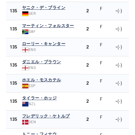
ヤニク・デ・ブライン
F
2
-
135
(-)
GER
マーティン・フォルスター
F
2
-
135
(-)
SAF
ローリー・キャンター
F
2
-
135
(-)
ENG
ダニエル・ブラウン
F
2
-
135
(-)
ENG
ホエル・モスカテル
F
2
-
135
(-)
ESP
タイラー・ホッジ
F
2
-
135
(-)
NZL
フレデリック・ケトルプ
F
2
-
135
(-)
DEN
トニー・フィナウ