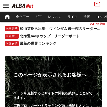
全ツアー
ギア
レッスン
ライフ
漫画
ゴルフ
メルマガ登録
松山英樹ら出場 ウィンダム選手権のリーダーボード
米国男子
北海道meijiカップ リーダーボード
国内女子
最新の世界ランキング
米国女子
このページが表示されるお客様へ
ページを更新するとサイトの閲覧を続けることがで
きます。
広告ブロッカーやトラッキング防止機能をオンにし