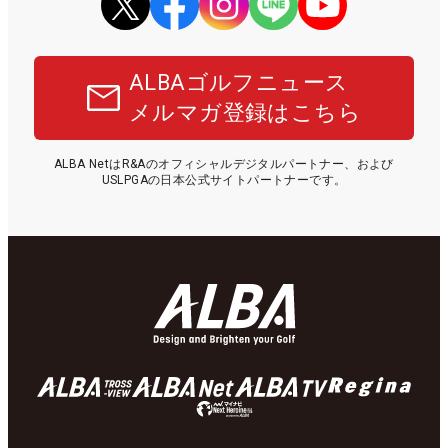
ALBAゴルフニュース
メルマガ登録はこちら
ALBA NetはR&Aのオフィシャルデジタルパートナー、および
USLPGAの日本公式サイトパートナーです。