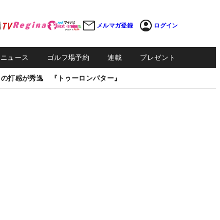
メルマガ登録
ログイン
Sニュース
ゴルフ場予約
連載
プレゼント
しの打感が秀逸 『トゥーロンパター』