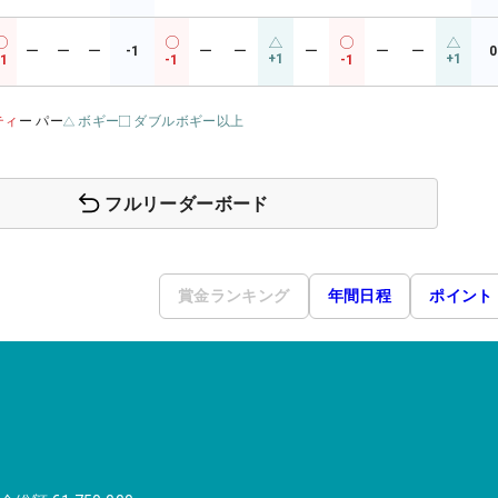
ー
ー
ー
-1
ー
ー
ー
ー
ー
0
+1
+1
-1
-1
-1
ティ
ー パー
ボギー
ダブルボギー以上
フルリーダーボード
賞金ランキング
年間日程
ポイント