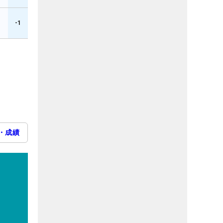
-1
・成績