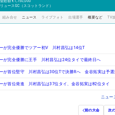
金総額
€1,750,000
ドリュースGC（スコットランド）
組み合せ
ニュース
ライブフォト
出場選手
概要など
TV
ーが完全優勝でツアー初V 川村昌弘は14位T
ーが完全優勝に王手 川村昌弘は24位タイで最終日へ
ーが首位堅守 川村昌弘は30位Tで決勝Rへ 金谷拓実は予選
ーが首位発進 川村昌弘は37位タイ、金谷拓実は82位タイ
ニュー
前の大会
次