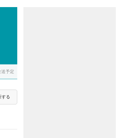
放送予定
新する