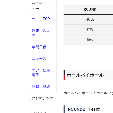
ツアーメニ
ュー
ROUND
ツアーTOP
HOLE
打数
速報・スコ
ア
順位
年間日程
ニュース
ツアー登録
ホールバイホール
選手
記録・成績
ホールバイホール = ホールご
アジアンツア
ー
ROUND
2
141
位