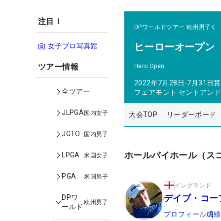
注目！
DPワールドツアー
欧州男子
ヒーローオープン
女子プロ写真館
ツアー情報
Hero Open
2022年7月28日-7月31日
賞
全ツアー
フェアモント セントアン
JLPGA
国内女子
大会TOP
リーダーボード
JGTO
国内男子
ホールバイホール（ス
LPGA
米国女子
PGA
米国男子
イングランド
デイブ・コー
DPワ
欧州男子
ールド
プロフィール
成績