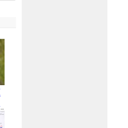
グ
ジ
て