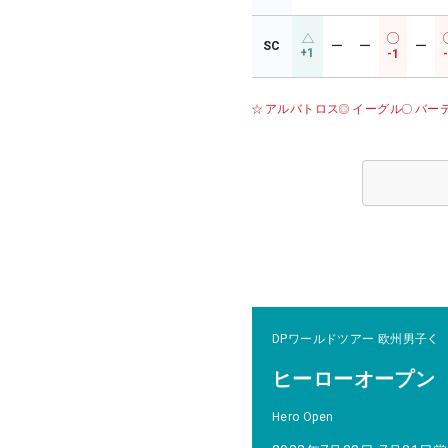
SC
ー
ー
ー
+1
-1
アルバトロス
イーグル
バー
DPワールドツアー
欧州男子
ヒーローオープン
Hero Open