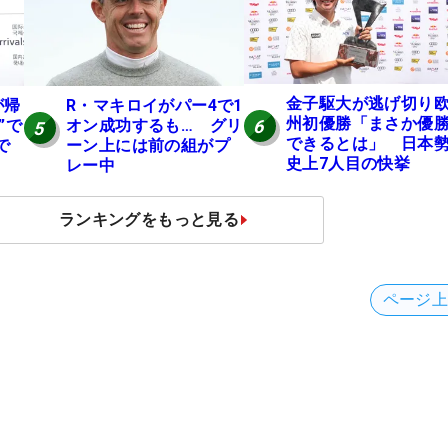
金子駆大が逃げ切り
が帰
R・マキロイがパー4で1
州初優勝「まさか優
6
”で
オン成功するも… グリ
5
できるとは」 日本
で
ーン上には前の組がプ
史上7人目の快挙
レー中
ランキングをもっと見る
ページ