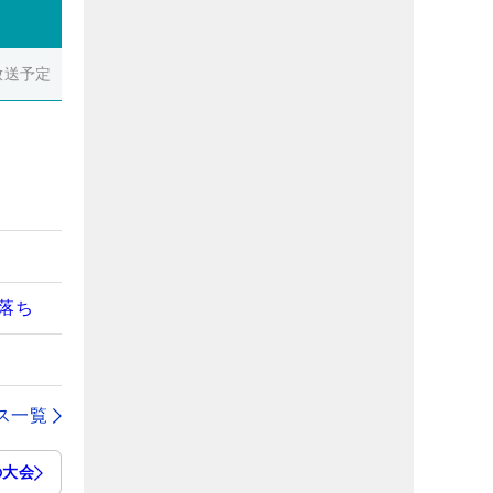
放送予定
落ち
ス一覧
の大会