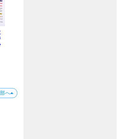
欧
勝
勢
上部へ