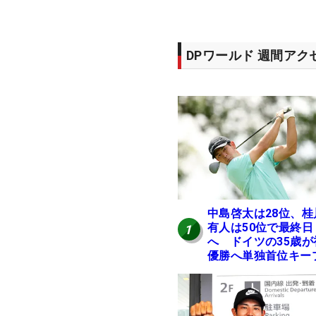
DPワールド 週間ア
中島啓太は28位、桂
有人は50位で最終日
1
へ ドイツの35歳が
優勝へ単独首位キー