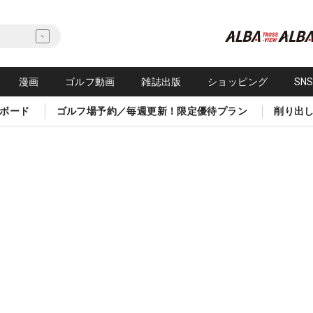
漫画
ゴルフ動画
雑誌出版
ショッピング
SN
ボード
ゴルフ場予約／毎週更新！限定優待プラン
削り出