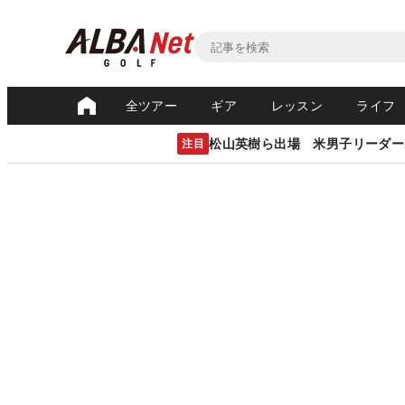
全ツアー
ギア
レッスン
ライフ
松山英樹ら出場 米男子リーダー
注目