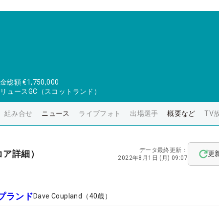
金総額
€1,750,000
ドリュースGC（スコットランド）
組み合せ
ニュース
ライブフォト
出場選手
概要など
TV
データ最終更新：
コア詳細）
更
2022年8月1日 (月) 09:07
プランド
Dave Coupland
（
40
歳）