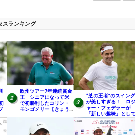
クセスランキング
川
欧州ツアー7年連続賞金
“芝の王者”のスイン
王 シニアになって米
2
が美しすぎる！ ロ
3
初
で初勝利したコリン・
ャー・フェデラーが
プ
モンゴメリー【きょう
「新しい趣味」とし
は誰の誕生日？】
ゴルフに挑戦中！