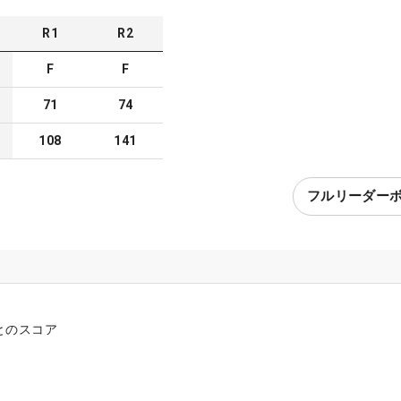
R
1
R
2
F
F
71
74
108
141
フルリーダー
とのスコア