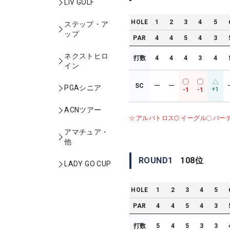
LIV GOLF
HOLE
1
2
3
4
5
ステップ・ア
ップ
PAR
4
4
5
4
3
ネクストヒロ
打数
4
4
4
3
4
イン
SC
ー
ー
PGAシニア
+1
-1
-1
ACNツアー
アルバトロス
イーグル
バー
アマチュア・
他
ROUND
1
108
位
LADY GO CUP
HOLE
1
2
3
4
5
PAR
4
4
5
4
3
打数
5
4
5
3
3