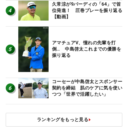
久常涼が9バーディの「64」で首
4
位発進！ 圧巻プレーを振り返る
【動画】
アマチュアV、憧れの先輩を打
5
倒… 中島啓太これまでの優勝を
振り返る
コーセーが中島啓太とスポンサー
6
契約を締結 肌のケアに気を使い
つつ「世界で活躍したい」
ランキングをもっと見る