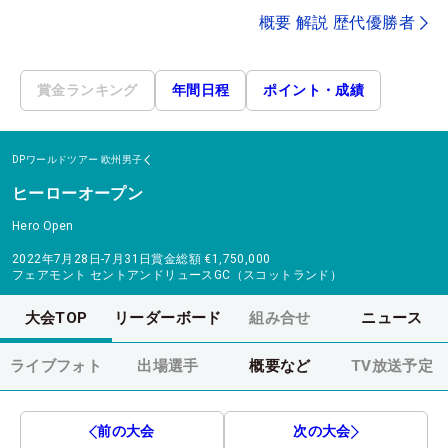
概要 解説 歴代優勝者
賞金ランキング
年間日程
ポイント・成績
DPワールドツアー
欧州男子
ヒーローオープン
Hero Open
2022年7月28日-7月31日
賞金総額
€1,750,000
フェアモント セントアンドリュースGC（スコットランド）
大会TOP
リーダーボード
組み合せ
ニュース
ライブフォト
出場選手
概要など
TV放送予定
前の大会
次の大会