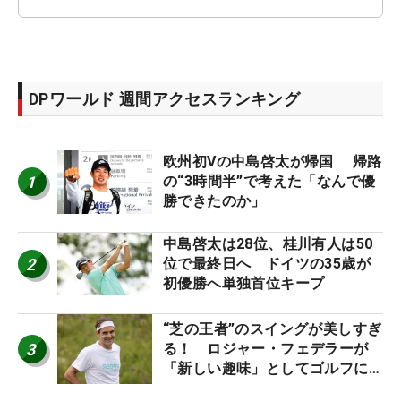
DPワールド 週間アクセスランキング
欧州初Vの中島啓太が帰国 帰路
1
の“3時間半”で考えた「なんで優
勝できたのか」
中島啓太は28位、桂川有人は50
2
位で最終日へ ドイツの35歳が
初優勝へ単独首位キープ
“芝の王者”のスイングが美しすぎ
3
る！ ロジャー・フェデラーが
「新しい趣味」としてゴルフに挑
戦中！