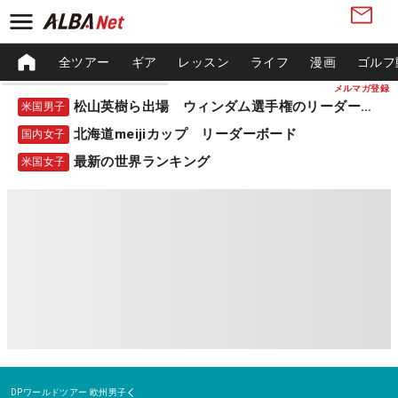
全ツアー
ギア
レッスン
ライフ
漫画
ゴルフ
メルマガ登録
松山英樹ら出場 ウィンダム選手権のリーダーボード
米国男子
北海道meijiカップ リーダーボード
国内女子
最新の世界ランキング
米国女子
DPワールドツアー
欧州男子